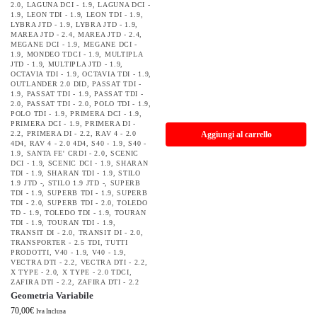
2.0
,
LAGUNA DCI - 1.9
,
LAGUNA DCI -
1.9
,
LEON TDI - 1.9
,
LEON TDI - 1.9
,
LYBRA JTD - 1.9
,
LYBRA JTD - 1.9
,
MAREA JTD - 2.4
,
MAREA JTD - 2.4
,
MEGANE DCI - 1.9
,
MEGANE DCI -
1.9
,
MONDEO TDCI - 1.9
,
MULTIPLA
JTD - 1.9
,
MULTIPLA JTD - 1.9
,
OCTAVIA TDI - 1.9
,
OCTAVIA TDI - 1.9
,
OUTLANDER 2.0 DID
,
PASSAT TDI -
1.9
,
PASSAT TDI - 1.9
,
PASSAT TDI -
2.0
,
PASSAT TDI - 2.0
,
POLO TDI - 1.9
,
POLO TDI - 1.9
,
PRIMERA DCI - 1.9
,
PRIMERA DCI - 1.9
,
PRIMERA DI -
2.2
,
PRIMERA DI - 2.2
,
RAV 4 - 2.0
Aggiungi al carrello
4D4
,
RAV 4 - 2.0 4D4
,
S40 - 1.9
,
S40 -
1.9
,
SANTA FE' CRDI - 2.0
,
SCENIC
DCI - 1.9
,
SCENIC DCI - 1.9
,
SHARAN
TDI - 1.9
,
SHARAN TDI - 1.9
,
STILO
1.9 JTD -
,
STILO 1.9 JTD -
,
SUPERB
TDI - 1.9
,
SUPERB TDI - 1.9
,
SUPERB
TDI - 2.0
,
SUPERB TDI - 2.0
,
TOLEDO
TD - 1.9
,
TOLEDO TDI - 1.9
,
TOURAN
TDI - 1.9
,
TOURAN TDI - 1.9
,
TRANSIT DI - 2.0
,
TRANSIT DI - 2.0
,
TRANSPORTER - 2.5 TDI
,
TUTTI
PRODOTTI
,
V40 - 1.9
,
V40 - 1.9
,
VECTRA DTI - 2.2
,
VECTRA DTI - 2.2
,
X TYPE - 2.0
,
X TYPE - 2.0 TDCI
,
ZAFIRA DTI - 2.2
,
ZAFIRA DTI - 2.2
Geometria Variabile
70,00
€
Iva Inclusa