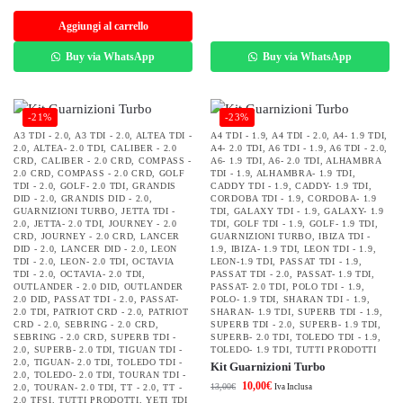
Aggiungi al carrello
Buy via WhatsApp
Buy via WhatsApp
-21%
-23%
A3 TDI - 2.0
,
A3 TDI - 2.0
,
ALTEA TDI -
A4 TDI - 1.9
,
A4 TDI - 2.0
,
A4- 1.9 TDI
,
2.0
,
ALTEA- 2.0 TDI
,
CALIBER - 2.0
A4- 2.0 TDI
,
A6 TDI - 1.9
,
A6 TDI - 2.0
,
CRD
,
CALIBER - 2.0 CRD
,
COMPASS -
A6- 1.9 TDI
,
A6- 2.0 TDI
,
ALHAMBRA
2.0 CRD
,
COMPASS - 2.0 CRD
,
GOLF
TDI - 1.9
,
ALHAMBRA- 1.9 TDI
,
TDI - 2.0
,
GOLF- 2.0 TDI
,
GRANDIS
CADDY TDI - 1.9
,
CADDY- 1.9 TDI
,
DID - 2.0
,
GRANDIS DID - 2.0
,
CORDOBA TDI - 1.9
,
CORDOBA- 1.9
GUARNIZIONI TURBO
,
JETTA TDI -
TDI
,
GALAXY TDI - 1.9
,
GALAXY- 1.9
2.0
,
JETTA- 2.0 TDI
,
JOURNEY - 2.0
TDI
,
GOLF TDI - 1.9
,
GOLF- 1.9 TDI
,
CRD
,
JOURNEY - 2.0 CRD
,
LANCER
GUARNIZIONI TURBO
,
IBIZA TDI -
DID - 2.0
,
LANCER DID - 2.0
,
LEON
1.9
,
IBIZA- 1.9 TDI
,
LEON TDI - 1.9
,
TDI - 2.0
,
LEON- 2.0 TDI
,
OCTAVIA
LEON-1.9 TDI
,
PASSAT TDI - 1.9
,
TDI - 2.0
,
OCTAVIA- 2.0 TDI
,
PASSAT TDI - 2.0
,
PASSAT- 1.9 TDI
,
OUTLANDER - 2.0 DID
,
OUTLANDER
PASSAT- 2.0 TDI
,
POLO TDI - 1.9
,
2.0 DID
,
PASSAT TDI - 2.0
,
PASSAT-
POLO- 1.9 TDI
,
SHARAN TDI - 1.9
,
2.0 TDI
,
PATRIOT CRD - 2.0
,
PATRIOT
SHARAN- 1.9 TDI
,
SUPERB TDI - 1.9
,
CRD - 2.0
,
SEBRING - 2.0 CRD
,
SUPERB TDI - 2.0
,
SUPERB- 1.9 TDI
,
SEBRING - 2.0 CRD
,
SUPERB TDI -
SUPERB- 2.0 TDI
,
TOLEDO TDI - 1.9
,
2.0
,
SUPERB- 2.0 TDI
,
TIGUAN TDI -
TOLEDO- 1.9 TDI
,
TUTTI PRODOTTI
2.0
,
TIGUAN- 2.0 TDI
,
TOLEDO TDI -
Kit Guarnizioni Turbo
2.0
,
TOLEDO- 2.0 TDI
,
TOURAN TDI -
10,00
€
13,00
€
2.0
,
TOURAN- 2.0 TDI
,
TT - 2.0
,
TT -
Iva Inclusa
2.0 TFSI
,
TUTTI PRODOTTI
,
YETI TDI