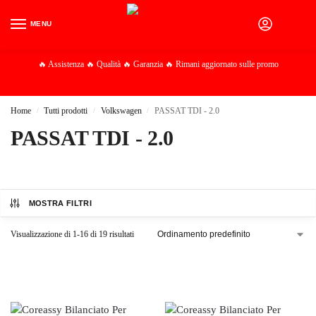
MENU
0
🔥 Assistenza 🔥 Qualità 🔥 Garanzia 🔥 Rimani aggiornato sulle promo
Home
Tutti prodotti
Volkswagen
PASSAT TDI - 2.0
/
/
/
PASSAT TDI - 2.0
MOSTRA FILTRI
Visualizzazione di 1-16 di 19 risultati