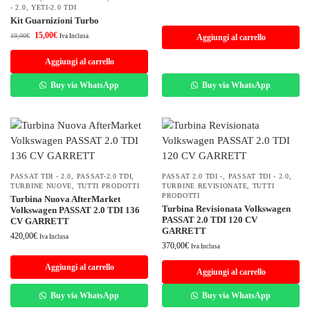
- 2.0
,
YETI-2.0 TDI
Kit Guarnizioni Turbo
15,00
€
19,00
€
Iva Inclusa
Aggiungi al carrello
Aggiungi al carrello
Buy via WhatsApp
Buy via WhatsApp
PASSAT TDI - 2.0
,
PASSAT-2.0 TDI
,
PASSAT 2.0 TDI -
,
PASSAT TDI - 2.0
,
TURBINE NUOVE
,
TUTTI PRODOTTI
TURBINE REVISIONATE
,
TUTTI
PRODOTTI
Turbina Nuova AfterMarket
Turbina Revisionata Volkswagen
Volkswagen PASSAT 2.0 TDI 136
PASSAT 2.0 TDI 120 CV
CV GARRETT
GARRETT
420,00
€
Iva Inclusa
370,00
€
Iva Inclusa
Aggiungi al carrello
Aggiungi al carrello
Buy via WhatsApp
Buy via WhatsApp