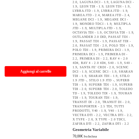
2.0
,
LAGUNA DCI - 1.9
,
LAGUNA DCI -
1.9
,
LEON TDI - 1.9
,
LEON TDI - 1.9
,
LYBRA JTD - 1.9
,
LYBRA JTD - 1.9
,
MAREA JTD - 2.4
,
MAREA JTD - 2.4
,
MEGANE DCI - 1.9
,
MEGANE DCI -
1.9
,
MONDEO TDCI - 1.9
,
MULTIPLA
JTD - 1.9
,
MULTIPLA JTD - 1.9
,
OCTAVIA TDI - 1.9
,
OCTAVIA TDI - 1.9
,
OUTLANDER 2.0 DID
,
PASSAT TDI -
1.9
,
PASSAT TDI - 1.9
,
PASSAT TDI -
2.0
,
PASSAT TDI - 2.0
,
POLO TDI - 1.9
,
POLO TDI - 1.9
,
PRIMERA DCI - 1.9
,
PRIMERA DCI - 1.9
,
PRIMERA DI -
2.2
,
PRIMERA DI - 2.2
,
RAV 4 - 2.0
4D4
,
RAV 4 - 2.0 4D4
,
S40 - 1.9
,
S40 -
1.9
,
SANTA FE' CRDI - 2.0
,
SCENIC
Aggiungi al carrello
DCI - 1.9
,
SCENIC DCI - 1.9
,
SHARAN
TDI - 1.9
,
SHARAN TDI - 1.9
,
STILO
1.9 JTD -
,
STILO 1.9 JTD -
,
SUPERB
TDI - 1.9
,
SUPERB TDI - 1.9
,
SUPERB
TDI - 2.0
,
SUPERB TDI - 2.0
,
TOLEDO
TD - 1.9
,
TOLEDO TDI - 1.9
,
TOURAN
TDI - 1.9
,
TOURAN TDI - 1.9
,
TRANSIT DI - 2.0
,
TRANSIT DI - 2.0
,
TRANSPORTER - 2.5 TDI
,
TUTTI
PRODOTTI
,
V40 - 1.9
,
V40 - 1.9
,
VECTRA DTI - 2.2
,
VECTRA DTI - 2.2
,
X TYPE - 2.0
,
X TYPE - 2.0 TDCI
,
ZAFIRA DTI - 2.2
,
ZAFIRA DTI - 2.2
Geometria Variabile
70,00
€
Iva Inclusa