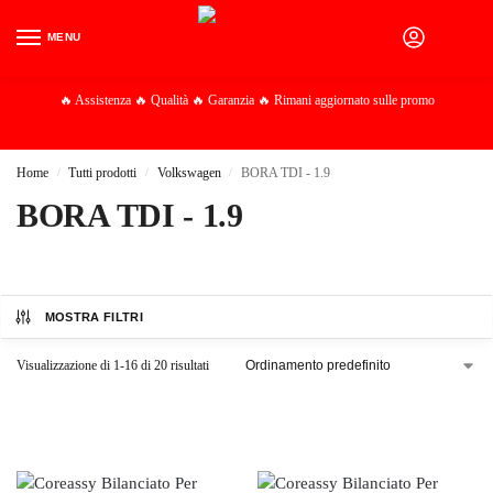
MENU
0
🔥 Assistenza 🔥 Qualità 🔥 Garanzia 🔥 Rimani aggiornato sulle promo
Home
Tutti prodotti
Volkswagen
BORA TDI - 1.9
/
/
/
BORA TDI - 1.9
MOSTRA FILTRI
Visualizzazione di 1-16 di 20 risultati