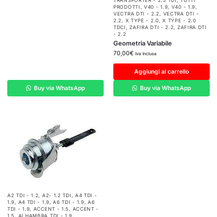
TRANSPORTER - 2.5 TDI
,
TUTTI
PRODOTTI
,
V40 - 1.9
,
V40 - 1.9
,
VECTRA DTI - 2.2
,
VECTRA DTI -
2.2
,
X TYPE - 2.0
,
X TYPE - 2.0
TDCI
,
ZAFIRA DTI - 2.2
,
ZAFIRA DTI
- 2.2
Geometria Variabile
70,00
€
Iva Inclusa
Aggiungi al carrello
Buy via WhatsApp
Buy via WhatsApp
A2 TDI - 1.2
,
A2- 1.2 TDI
,
A4 TDI -
1.9
,
A4 TDI - 1.9
,
A6 TDI - 1.9
,
A6
TDI - 1.9
,
ACCENT - 1.5
,
ACCENT -
1.5
,
ALHAMBRA TDI - 1.9
,