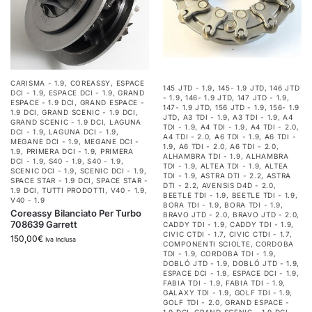
CARISMA - 1.9
,
COREASSY
,
ESPACE
145 JTD - 1.9
,
145- 1.9 JTD
,
146 JTD
DCI - 1.9
,
ESPACE DCI - 1.9
,
GRAND
- 1.9
,
146- 1.9 JTD
,
147 JTD - 1.9
,
ESPACE - 1.9 DCI
,
GRAND ESPACE -
147- 1.9 JTD
,
156 JTD - 1.9
,
156- 1.9
1.9 DCI
,
GRAND SCENIC - 1.9 DCI
,
JTD
,
A3 TDI - 1.9
,
A3 TDI - 1.9
,
A4
GRAND SCENIC - 1.9 DCI
,
LAGUNA
TDI - 1.9
,
A4 TDI - 1.9
,
A4 TDI - 2.0
,
DCI - 1.9
,
LAGUNA DCI - 1.9
,
A4 TDI - 2.0
,
A6 TDI - 1.9
,
A6 TDI -
MEGANE DCI - 1.9
,
MEGANE DCI -
1.9
,
A6 TDI - 2.0
,
A6 TDI - 2.0
,
1.9
,
PRIMERA DCI - 1.9
,
PRIMERA
ALHAMBRA TDI - 1.9
,
ALHAMBRA
DCI - 1.9
,
S40 - 1.9
,
S40 - 1.9
,
TDI - 1.9
,
ALTEA TDI - 1.9
,
ALTEA
SCENIC DCI - 1.9
,
SCENIC DCI - 1.9
,
TDI - 1.9
,
ASTRA DTI - 2.2
,
ASTRA
SPACE STAR - 1.9 DCI
,
SPACE STAR -
DTI - 2.2
,
AVENSIS D4D - 2.0
,
1.9 DCI
,
TUTTI PRODOTTI
,
V40 - 1.9
,
BEETLE TDI - 1.9
,
BEETLE TDI - 1.9
,
V40 - 1.9
BORA TDI - 1.9
,
BORA TDI - 1.9
,
Coreassy Bilanciato Per Turbo
BRAVO JTD - 2.0
,
BRAVO JTD - 2.0
,
708639 Garrett
CADDY TDI - 1.9
,
CADDY TDI - 1.9
,
CIVIC CTDI - 1.7
,
CIVIC CTDI - 1.7
,
150,00
€
Iva Inclusa
COMPONENTI SCIOLTE
,
CORDOBA
TDI - 1.9
,
CORDOBA TDI - 1.9
,
DOBLÓ JTD - 1.9
,
DOBLÓ JTD - 1.9
,
ESPACE DCI - 1.9
,
ESPACE DCI - 1.9
,
FABIA TDI - 1.9
,
FABIA TDI - 1.9
,
GALAXY TDI - 1.9
,
GOLF TDI - 1.9
,
GOLF TDI - 2.0
,
GRAND ESPACE -