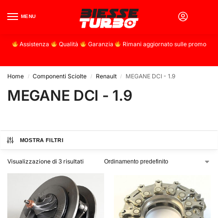
MENU
0
Assistenza
Qualità
Garanzia
Rimani aggiornato sulle promo
Home
Componenti Sciolte
Renault
MEGANE DCI - 1.9
/
/
/
MEGANE DCI - 1.9
MOSTRA FILTRI
Visualizzazione di 3 risultati