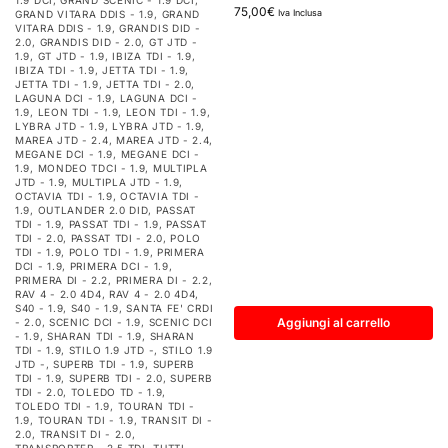
1.9 DCI
,
GRAND SCENIC - 1.9 DCI
,
75,00
€
Iva Inclusa
GRAND VITARA DDIS - 1.9
,
GRAND
VITARA DDIS - 1.9
,
GRANDIS DID -
2.0
,
GRANDIS DID - 2.0
,
GT JTD -
1.9
,
GT JTD - 1.9
,
IBIZA TDI - 1.9
,
IBIZA TDI - 1.9
,
JETTA TDI - 1.9
,
JETTA TDI - 1.9
,
JETTA TDI - 2.0
,
LAGUNA DCI - 1.9
,
LAGUNA DCI -
1.9
,
LEON TDI - 1.9
,
LEON TDI - 1.9
,
LYBRA JTD - 1.9
,
LYBRA JTD - 1.9
,
MAREA JTD - 2.4
,
MAREA JTD - 2.4
,
MEGANE DCI - 1.9
,
MEGANE DCI -
1.9
,
MONDEO TDCI - 1.9
,
MULTIPLA
JTD - 1.9
,
MULTIPLA JTD - 1.9
,
OCTAVIA TDI - 1.9
,
OCTAVIA TDI -
1.9
,
OUTLANDER 2.0 DID
,
PASSAT
TDI - 1.9
,
PASSAT TDI - 1.9
,
PASSAT
TDI - 2.0
,
PASSAT TDI - 2.0
,
POLO
TDI - 1.9
,
POLO TDI - 1.9
,
PRIMERA
DCI - 1.9
,
PRIMERA DCI - 1.9
,
PRIMERA DI - 2.2
,
PRIMERA DI - 2.2
,
RAV 4 - 2.0 4D4
,
RAV 4 - 2.0 4D4
,
S40 - 1.9
,
S40 - 1.9
,
SANTA FE' CRDI
Aggiungi al carrello
- 2.0
,
SCENIC DCI - 1.9
,
SCENIC DCI
- 1.9
,
SHARAN TDI - 1.9
,
SHARAN
TDI - 1.9
,
STILO 1.9 JTD -
,
STILO 1.9
JTD -
,
SUPERB TDI - 1.9
,
SUPERB
TDI - 1.9
,
SUPERB TDI - 2.0
,
SUPERB
TDI - 2.0
,
TOLEDO TD - 1.9
,
TOLEDO TDI - 1.9
,
TOURAN TDI -
1.9
,
TOURAN TDI - 1.9
,
TRANSIT DI -
2.0
,
TRANSIT DI - 2.0
,