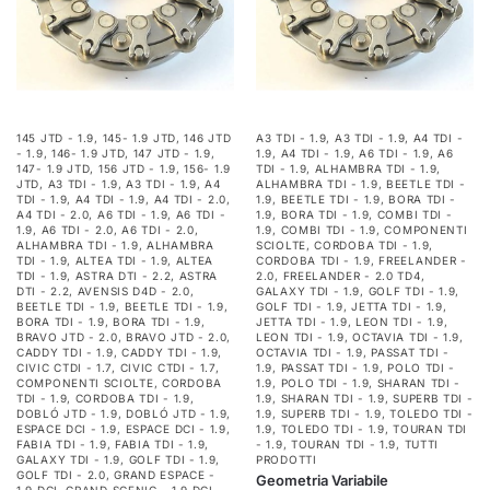
145 JTD - 1.9
,
145- 1.9 JTD
,
146 JTD
A3 TDI - 1.9
,
A3 TDI - 1.9
,
A4 TDI -
- 1.9
,
146- 1.9 JTD
,
147 JTD - 1.9
,
1.9
,
A4 TDI - 1.9
,
A6 TDI - 1.9
,
A6
147- 1.9 JTD
,
156 JTD - 1.9
,
156- 1.9
TDI - 1.9
,
ALHAMBRA TDI - 1.9
,
JTD
,
A3 TDI - 1.9
,
A3 TDI - 1.9
,
A4
ALHAMBRA TDI - 1.9
,
BEETLE TDI -
TDI - 1.9
,
A4 TDI - 1.9
,
A4 TDI - 2.0
,
1.9
,
BEETLE TDI - 1.9
,
BORA TDI -
A4 TDI - 2.0
,
A6 TDI - 1.9
,
A6 TDI -
1.9
,
BORA TDI - 1.9
,
COMBI TDI -
1.9
,
A6 TDI - 2.0
,
A6 TDI - 2.0
,
1.9
,
COMBI TDI - 1.9
,
COMPONENTI
ALHAMBRA TDI - 1.9
,
ALHAMBRA
SCIOLTE
,
CORDOBA TDI - 1.9
,
TDI - 1.9
,
ALTEA TDI - 1.9
,
ALTEA
CORDOBA TDI - 1.9
,
FREELANDER -
TDI - 1.9
,
ASTRA DTI - 2.2
,
ASTRA
2.0
,
FREELANDER - 2.0 TD4
,
DTI - 2.2
,
AVENSIS D4D - 2.0
,
GALAXY TDI - 1.9
,
GOLF TDI - 1.9
,
BEETLE TDI - 1.9
,
BEETLE TDI - 1.9
,
GOLF TDI - 1.9
,
JETTA TDI - 1.9
,
BORA TDI - 1.9
,
BORA TDI - 1.9
,
JETTA TDI - 1.9
,
LEON TDI - 1.9
,
BRAVO JTD - 2.0
,
BRAVO JTD - 2.0
,
LEON TDI - 1.9
,
OCTAVIA TDI - 1.9
,
CADDY TDI - 1.9
,
CADDY TDI - 1.9
,
OCTAVIA TDI - 1.9
,
PASSAT TDI -
CIVIC CTDI - 1.7
,
CIVIC CTDI - 1.7
,
1.9
,
PASSAT TDI - 1.9
,
POLO TDI -
COMPONENTI SCIOLTE
,
CORDOBA
1.9
,
POLO TDI - 1.9
,
SHARAN TDI -
TDI - 1.9
,
CORDOBA TDI - 1.9
,
1.9
,
SHARAN TDI - 1.9
,
SUPERB TDI -
DOBLÓ JTD - 1.9
,
DOBLÓ JTD - 1.9
,
1.9
,
SUPERB TDI - 1.9
,
TOLEDO TDI -
ESPACE DCI - 1.9
,
ESPACE DCI - 1.9
,
1.9
,
TOLEDO TDI - 1.9
,
TOURAN TDI
FABIA TDI - 1.9
,
FABIA TDI - 1.9
,
- 1.9
,
TOURAN TDI - 1.9
,
TUTTI
GALAXY TDI - 1.9
,
GOLF TDI - 1.9
,
PRODOTTI
GOLF TDI - 2.0
,
GRAND ESPACE -
Geometria Variabile