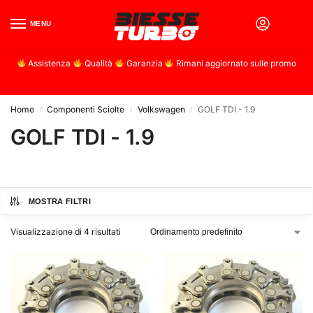
MENU
0
Assistenza
Qualità
Garanzia
Rimani aggiornato sulle promo
Home
Componenti Sciolte
Volkswagen
GOLF TDI - 1.9
/
/
/
GOLF TDI - 1.9
MOSTRA FILTRI
Visualizzazione di 4 risultati