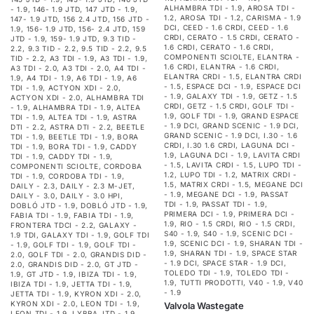
ALHAMBRA TDI - 1.9
,
AROSA TDI -
- 1.9
,
146- 1.9 JTD
,
147 JTD - 1.9
,
1.2
,
AROSA TDI - 1.2
,
CARISMA - 1.9
147- 1.9 JTD
,
156 2.4 JTD
,
156 JTD -
DCI
,
CEED - 1.6 CRDI
,
CEED - 1.6
1.9
,
156- 1.9 JTD
,
156- 2.4 JTD
,
159
CRDI
,
CERATO - 1.5 CRDI
,
CERATO -
JTD - 1.9
,
159- 1.9 JTD
,
9.3 TID -
1.6 CRDI
,
CERATO - 1.6 CRDI
,
2.2
,
9.3 TID - 2.2
,
9.5 TID - 2.2
,
9.5
COMPONENTI SCIOLTE
,
ELANTRA -
TID - 2.2
,
A3 TDI - 1.9
,
A3 TDI - 1.9
,
1.6 CRDI
,
ELANTRA - 1.6 CRDI
,
A3 TDI - 2.0
,
A3 TDI - 2.0
,
A4 TDI -
ELANTRA CRDI - 1.5
,
ELANTRA CRDI
1.9
,
A4 TDI - 1.9
,
A6 TDI - 1.9
,
A6
- 1.5
,
ESPACE DCI - 1.9
,
ESPACE DCI
TDI - 1.9
,
ACTYON XDI - 2.0
,
- 1.9
,
GALAXY TDI - 1.9
,
GETZ - 1.5
ACTYON XDI - 2.0
,
ALHAMBRA TDI
CRDI
,
GETZ - 1.5 CRDI
,
GOLF TDI -
- 1.9
,
ALHAMBRA TDI - 1.9
,
ALTEA
1.9
,
GOLF TDI - 1.9
,
GRAND ESPACE
TDI - 1.9
,
ALTEA TDI - 1.9
,
ASTRA
- 1.9 DCI
,
GRAND SCENIC - 1.9 DCI
,
DTI - 2.2
,
ASTRA DTI - 2.2
,
BEETLE
GRAND SCENIC - 1.9 DCI
,
I.30 - 1.6
TDI - 1.9
,
BEETLE TDI - 1.9
,
BORA
CRDI
,
I.30 1.6 CRDI
,
LAGUNA DCI -
TDI - 1.9
,
BORA TDI - 1.9
,
CADDY
1.9
,
LAGUNA DCI - 1.9
,
LAVITA CRDI
TDI - 1.9
,
CADDY TDI - 1.9
,
- 1.5
,
LAVITA CRDI - 1.5
,
LUPO TDI -
COMPONENTI SCIOLTE
,
CORDOBA
1.2
,
LUPO TDI - 1.2
,
MATRIX CRDI -
TDI - 1.9
,
CORDOBA TDI - 1.9
,
1.5
,
MATRIX CRDI - 1.5
,
MEGANE DCI
DAILY - 2.3
,
DAILY - 2.3 M-JET
,
- 1.9
,
MEGANE DCI - 1.9
,
PASSAT
DAILY - 3.0
,
DAILY - 3.0 HPI
,
TDI - 1.9
,
PASSAT TDI - 1.9
,
DOBLÓ JTD - 1.9
,
DOBLÓ JTD - 1.9
,
PRIMERA DCI - 1.9
,
PRIMERA DCI -
FABIA TDI - 1.9
,
FABIA TDI - 1.9
,
1.9
,
RIO - 1.5 CRDI
,
RIO - 1.5 CRDI
,
FRONTERA TDCI - 2.2
,
GALAXY -
S40 - 1.9
,
S40 - 1.9
,
SCENIC DCI -
1.9 TDI
,
GALAXY TDI - 1.9
,
GOLF TDI
1.9
,
SCENIC DCI - 1.9
,
SHARAN TDI -
- 1.9
,
GOLF TDI - 1.9
,
GOLF TDI -
1.9
,
SHARAN TDI - 1.9
,
SPACE STAR
2.0
,
GOLF TDI - 2.0
,
GRANDIS DID -
- 1.9 DCI
,
SPACE STAR - 1.9 DCI
,
2.0
,
GRANDIS DID - 2.0
,
GT JTD -
TOLEDO TDI - 1.9
,
TOLEDO TDI -
1.9
,
GT JTD - 1.9
,
IBIZA TDI - 1.9
,
1.9
,
TUTTI PRODOTTI
,
V40 - 1.9
,
V40
IBIZA TDI - 1.9
,
JETTA TDI - 1.9
,
- 1.9
JETTA TDI - 1.9
,
KYRON XDI - 2.0
,
KYRON XDI - 2.0
,
LEON TDI - 1.9
,
Valvola Wastegate
LEON TDI - 1.9
,
LYBRA JTD - 1.9
,