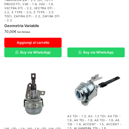
TRANSPORTER - 2.5 TDI
,
TUTTI
PRODOTTI
,
V40 - 1.9
,
V40 - 1.9
,
VECTRA DTI - 2.2
,
VECTRA DTI -
2.2
,
X TYPE - 2.0
,
X TYPE - 2.0
TDCI
,
ZAFIRA DTI - 2.2
,
ZAFIRA DTI
- 2.2
Geometria Variabile
70,00
€
Iva Inclusa
Aggiungi al carrello
Buy via WhatsApp
Buy via WhatsApp
A2 TDI - 1.2
,
A2- 1.2 TDI
,
A4 TDI -
1.9
,
A4 TDI - 1.9
,
A6 TDI - 1.9
,
A6
TDI - 1.9
,
ACCENT - 1.5
,
ACCENT -
1.5
,
ALHAMBRA TDI - 1.9
,
145 JTD - 1.9
,
145- 1.9 JTD
,
146 JTD