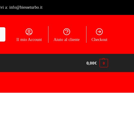
ivi a: info@biesseturbo.it
ca
Il mio Account
Aiuto al cliente
Checkout
0,00
€
0