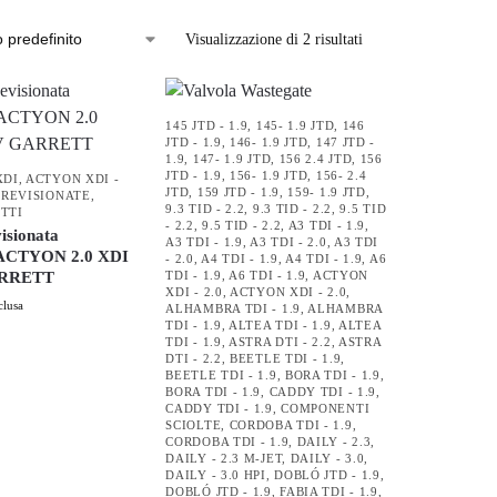
Visualizzazione di 2 risultati
145 JTD - 1.9
,
145- 1.9 JTD
,
146
JTD - 1.9
,
146- 1.9 JTD
,
147 JTD -
1.9
,
147- 1.9 JTD
,
156 2.4 JTD
,
156
JTD - 1.9
,
156- 1.9 JTD
,
156- 2.4
XDI
,
ACTYON XDI -
JTD
,
159 JTD - 1.9
,
159- 1.9 JTD
,
 REVISIONATE
,
9.3 TID - 2.2
,
9.3 TID - 2.2
,
9.5 TID
TTI
- 2.2
,
9.5 TID - 2.2
,
A3 TDI - 1.9
,
isionata
A3 TDI - 1.9
,
A3 TDI - 2.0
,
A3 TDI
 ACTYON 2.0 XDI
- 2.0
,
A4 TDI - 1.9
,
A4 TDI - 1.9
,
A6
ARRETT
TDI - 1.9
,
A6 TDI - 1.9
,
ACTYON
XDI - 2.0
,
ACTYON XDI - 2.0
,
clusa
ALHAMBRA TDI - 1.9
,
ALHAMBRA
TDI - 1.9
,
ALTEA TDI - 1.9
,
ALTEA
TDI - 1.9
,
ASTRA DTI - 2.2
,
ASTRA
DTI - 2.2
,
BEETLE TDI - 1.9
,
BEETLE TDI - 1.9
,
BORA TDI - 1.9
,
BORA TDI - 1.9
,
CADDY TDI - 1.9
,
CADDY TDI - 1.9
,
COMPONENTI
SCIOLTE
,
CORDOBA TDI - 1.9
,
CORDOBA TDI - 1.9
,
DAILY - 2.3
,
DAILY - 2.3 M-JET
,
DAILY - 3.0
,
DAILY - 3.0 HPI
,
DOBLÓ JTD - 1.9
,
DOBLÓ JTD - 1.9
,
FABIA TDI - 1.9
,