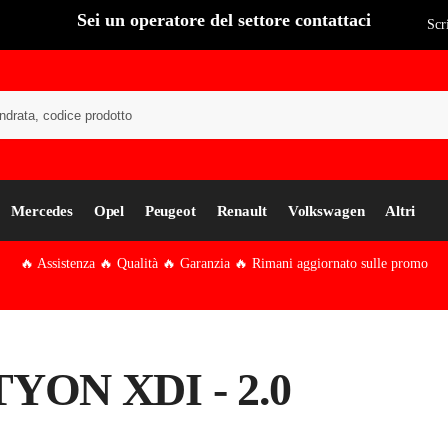
Sei un operatore del settore contattaci
Scr
Cer
Mercedes
Opel
Peugeot
Renault
Volkswagen
Altri
🔥 Assistenza 🔥 Qualità 🔥 Garanzia 🔥 Rimani aggiornato sulle promo
YON XDI - 2.0