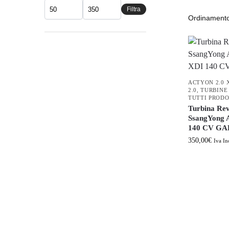
Filtra
ACTYON 2.0 
2.0
,
TURBINE
TUTTI PRODO
Turbina Rev
SsangYong
140 CV G
350,00
€
Iva In