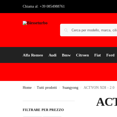
Chiama al: +39 0854988761
Alfa Romeo
Audi
Bmw
Citroen
Fiat
Ford
Home
Tutti prodotti
Ssangyong
ACTYON XDI - 2.0
/
/
/
ACT
FILTRARE PER PREZZO