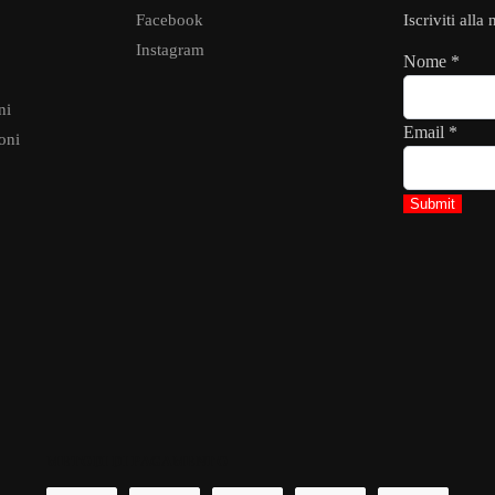
Facebook
Iscriviti alla
Instagram
Nome
*
ni
Email
*
oni
Submit
METODI DI PAGAMENTO