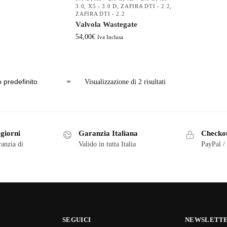
3.0
,
X5 - 3.0 D
,
ZAFIRA DTI - 2.2
,
ZAFIRA DTI - 2.2
Valvola Wastegate
54,00
€
Iva Inclusa
Visualizzazione di 2 risultati
 giorni
Garanzia Italiana
Checkou
ranzia di
Valido in tutta Italia
PayPal /
SEGUICI
NEWSLETT