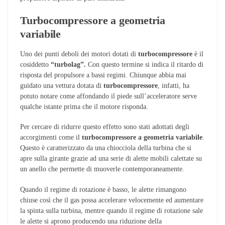
Turbocompressore a geometria
variabile
Uno dei punti deboli dei motori dotati di
turbocompressore
è il
cosiddetto
“turbolag”.
Con questo termine si indica il ritardo di
risposta del propulsore a bassi regimi. Chiunque abbia mai
guidato una vettura dotata di
turbocompressore
, infatti, ha
potuto notare come affondando il piede sull’acceleratore serve
qualche istante prima che il motore risponda.
Per cercare di ridurre questo effetto sono stati adottati degli
accorgimenti come il
turbocompressore a geometria variabile
.
Questo è caratterizzato da una chiocciola della turbina che si
apre sulla girante grazie ad una serie di alette mobili calettate su
un anello che permette di muoverle contemporaneamente.
Quando il regime di rotazione è basso, le alette rimangono
chiuse così che il gas possa accelerare velocemente ed aumentare
la spinta sulla turbina, mentre quando il regime di rotazione sale
le alette si aprono producendo una riduzione della