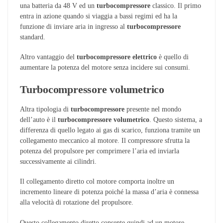
una batteria da 48 V ed un
turbocompressore
classico. Il primo
entra in azione quando si viaggia a bassi regimi ed ha la
funzione di inviare aria in ingresso al
turbocompressore
standard.
Altro vantaggio del
turbocompressore
elettrico
è quello di
aumentare la potenza del motore senza incidere sui consumi.
Turbocompressore volumetrico
Altra tipologia di
turbocompressore
presente nel mondo
dell’auto è il
turbocompressore
volumetrico
. Questo sistema, a
differenza di quello legato ai gas di scarico, funziona tramite un
collegamento meccanico al motore. Il compressore sfrutta la
potenza del propulsore per comprimere l’aria ed inviarla
successivamente ai cilindri.
Il collegamento diretto col motore comporta inoltre un
incremento lineare di potenza poiché la massa d’aria è connessa
alla velocità di rotazione del propulsore.
Questo collegamento diretto consente quindi ad un motore