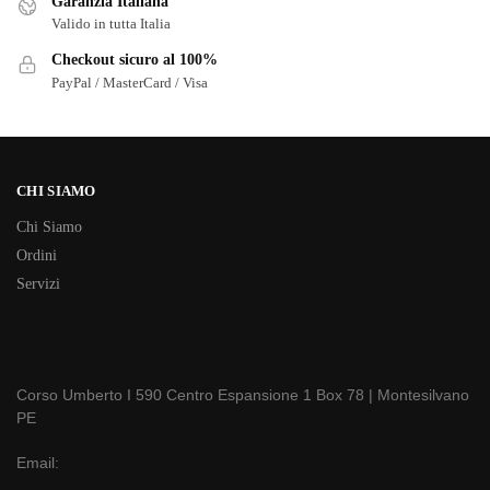
Garanzia Italiana
Valido in tutta Italia
Checkout sicuro al 100%
PayPal / MasterCard / Visa
CHI SIAMO
Chi Siamo
Ordini
Servizi
Corso Umberto I 590 Centro Espansione 1 Box 78 | Montesilvano
PE
Email: