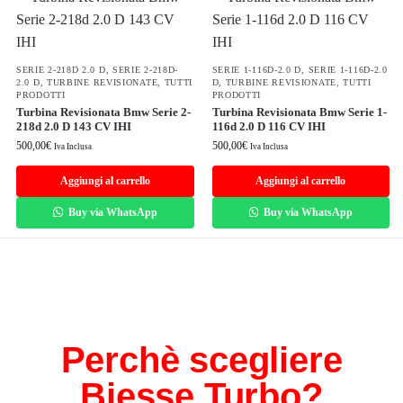
SERIE 2-218D 2.0 D
,
SERIE 2-218D-
SERIE 1-116D-2.0 D
,
SERIE 1-116D-2.0
2.0 D
,
TURBINE REVISIONATE
,
TUTTI
D
,
TURBINE REVISIONATE
,
TUTTI
PRODOTTI
PRODOTTI
Turbina Revisionata Bmw Serie 2-
Turbina Revisionata Bmw Serie 1-
218d 2.0 D 143 CV IHI
116d 2.0 D 116 CV IHI
500,00
€
500,00
€
Iva Inclusa
Iva Inclusa
Aggiungi al carrello
Aggiungi al carrello
Buy via WhatsApp
Buy via WhatsApp
Perchè scegliere
Biesse Turbo?