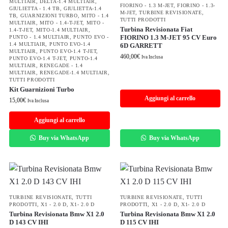
MULTIAIR
,
DELTA-1.4 MULTIAIR
,
FIORINO - 1.3 M-JET
,
FIORINO - 1.3-
GIULIETTA - 1.4 TB
,
GIULIETTA-1.4
M-JET
,
TURBINE REVISIONATE
,
TB
,
GUARNIZIONI TURBO
,
MITO - 1.4
TUTTI PRODOTTI
MULTIAIR
,
MITO - 1.4-T-JET
,
MITO -
Turbina Revisionata Fiat
1.4-T-JET
,
MITO-1.4 MULTIAIR
,
FIORINO 1.3 M-JET 95 CV Euro
PUNTO - 1.4 MULTIAIR
,
PUNTO EVO -
1.4 MULTIAIR
,
PUNTO EVO-1.4
6D GARRETT
MULTIAIR
,
PUNTO EVO-1.4 T-JET
,
460,00
€
Iva Inclusa
PUNTO EVO-1.4 T-JET
,
PUNTO-1.4
MULTIAIR
,
RENEGADE - 1.4
MULTIAIR
,
RENEGADE-1.4 MULTIAIR
,
TUTTI PRODOTTI
Kit Guarnizioni Turbo
Aggiungi al carrello
15,00
€
Iva Inclusa
Aggiungi al carrello
Buy via WhatsApp
Buy via WhatsApp
TURBINE REVISIONATE
,
TUTTI
TURBINE REVISIONATE
,
TUTTI
PRODOTTI
,
X1 - 2.0 D
,
X1- 2.0 D
PRODOTTI
,
X1 - 2.0 D
,
X1- 2.0 D
Turbina Revisionata Bmw X1 2.0
Turbina Revisionata Bmw X1 2.0
D 143 CV IHI
D 115 CV IHI