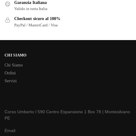
Garanzia Italiana
Valido in tutta Italia
Checkout sicuro al 100%
PayPal / MasterCard / Visa
CHI SIAMO
Chi Siamo
Ordini
Servizi
Corso Umberto I 590 Centro Espansione 1 Box 78 | Montesilvano
PE
Email: