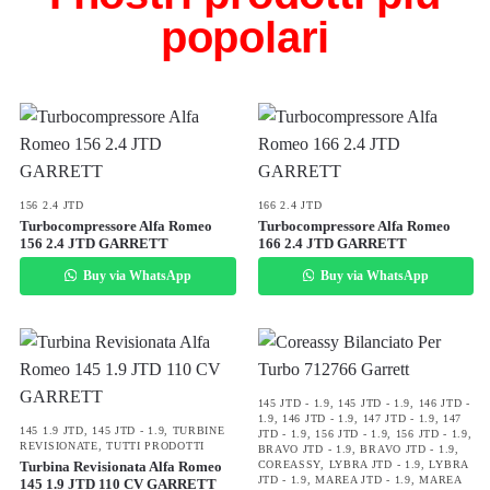
popolari
156 2.4 JTD
166 2.4 JTD
Turbocompressore Alfa Romeo
Turbocompressore Alfa Romeo
156 2.4 JTD GARRETT
166 2.4 JTD GARRETT
Buy via WhatsApp
Buy via WhatsApp
145 JTD - 1.9
,
145 JTD - 1.9
,
146 JTD -
1.9
,
146 JTD - 1.9
,
147 JTD - 1.9
,
147
145 1.9 JTD
,
145 JTD - 1.9
,
TURBINE
JTD - 1.9
,
156 JTD - 1.9
,
156 JTD - 1.9
,
REVISIONATE
,
TUTTI PRODOTTI
BRAVO JTD - 1.9
,
BRAVO JTD - 1.9
,
Turbina Revisionata Alfa Romeo
COREASSY
,
LYBRA JTD - 1.9
,
LYBRA
JTD - 1.9
,
MAREA JTD - 1.9
,
MAREA
145 1.9 JTD 110 CV GARRETT