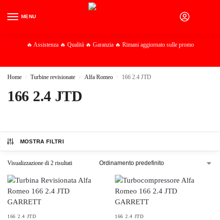
MENU
0
🔥 Assistenza 🔥 Qualità 🔥 Garanzia 🔥 Rimani aggiornato sulle promo
Home
Turbine revisionate
Alfa Romeo
166 2.4 JTD
/
/
/
166 2.4 JTD
MOSTRA FILTRI
Visualizzazione di 2 risultati
166 2.4 JTD
166 2.4 JTD