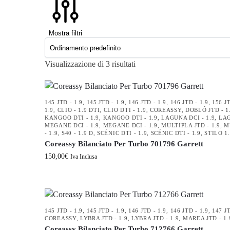
Mostra filtri
Visualizzazione di 3 risultati
145 JTD - 1.9
,
145 JTD - 1.9
,
146 JTD - 1.9
,
146 JTD - 1.9
,
156 JT
1.9
,
CLIO - 1.9 DTI
,
CLIO DTI - 1.9
,
COREASSY
,
DOBLÓ JTD - 1
KANGOO DTI - 1.9
,
KANGOO DTI - 1.9
,
LAGUNA DCI - 1.9
,
LAG
MEGANE DCI - 1.9
,
MEGANE DCI - 1.9
,
MULTIPLA JTD - 1.9
,
M
- 1.9
,
S40 - 1.9 D
,
SCÉNIC DTI - 1.9
,
SCÉNIC DTI - 1.9
,
STILO 1.
Coreassy Bilanciato Per Turbo 701796 Garrett
150,00
€
Iva Inclusa
145 JTD - 1.9
,
145 JTD - 1.9
,
146 JTD - 1.9
,
146 JTD - 1.9
,
147 JT
COREASSY
,
LYBRA JTD - 1.9
,
LYBRA JTD - 1.9
,
MAREA JTD - 1.
Coreassy Bilanciato Per Turbo 712766 Garrett