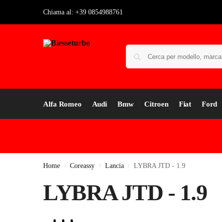
Chiama al: +39 0854988761
Alfa Romeo
Audi
Bmw
Citroen
Fiat
Ford
Home
Coreassy
Lancia
LYBRA JTD - 1.9
/
/
/
LYBRA JTD - 1.9