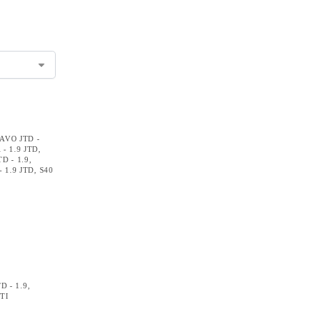
AVO JTD -
 - 1.9 JTD
,
D - 1.9
,
 1.9 JTD
,
S40
D - 1.9
,
TI