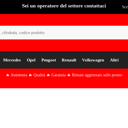
Sei un operatore del settore contattaci
Scr
Cer
Mercedes
Opel
Peugeot
Renault
Volkswagen
Altri
🔥 Assistenza 🔥 Qualità 🔥 Garanzia 🔥 Rimani aggiornato sulle promo