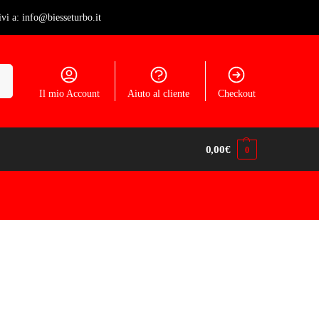
ivi a: info@biesseturbo.it
ca
Il mio Account
Aiuto al cliente
Checkout
0,00
€
0