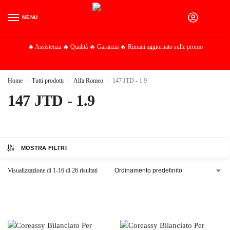
MENU
0
🔥 Assistenza 🔥 Qualità 🔥 Garanzia 🔥 Rimani aggiornato sulle promo
Home
Tutti prodotti
Alfa Romeo
147 JTD - 1.9
/
/
/
147 JTD - 1.9
MOSTRA FILTRI
Visualizzazione di 1-16 di 26 risultati