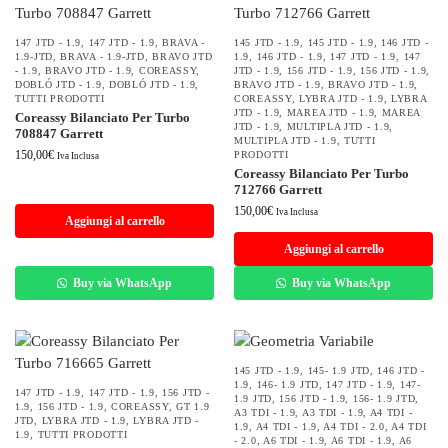
147 JTD - 1.9
,
147 JTD - 1.9
,
BRAVA -
145 JTD - 1.9
,
145 JTD - 1.9
,
146 JTD -
1.9-JTD
,
BRAVA - 1.9-JTD
,
BRAVO JTD
1.9
,
146 JTD - 1.9
,
147 JTD - 1.9
,
147
- 1.9
,
BRAVO JTD - 1.9
,
COREASSY
,
JTD - 1.9
,
156 JTD - 1.9
,
156 JTD - 1.9
,
DOBLÓ JTD - 1.9
,
DOBLÓ JTD - 1.9
,
BRAVO JTD - 1.9
,
BRAVO JTD - 1.9
,
TUTTI PRODOTTI
COREASSY
,
LYBRA JTD - 1.9
,
LYBRA
JTD - 1.9
,
MAREA JTD - 1.9
,
MAREA
Coreassy Bilanciato Per Turbo
JTD - 1.9
,
MULTIPLA JTD - 1.9
,
708847 Garrett
MULTIPLA JTD - 1.9
,
TUTTI
150,00
€
PRODOTTI
Iva Inclusa
Coreassy Bilanciato Per Turbo
712766 Garrett
150,00
€
Iva Inclusa
Aggiungi al carrello
Aggiungi al carrello
Buy via WhatsApp
Buy via WhatsApp
145 JTD - 1.9
,
145- 1.9 JTD
,
146 JTD -
1.9
,
146- 1.9 JTD
,
147 JTD - 1.9
,
147-
147 JTD - 1.9
,
147 JTD - 1.9
,
156 JTD -
1.9 JTD
,
156 JTD - 1.9
,
156- 1.9 JTD
,
1.9
,
156 JTD - 1.9
,
COREASSY
,
GT 1.9
A3 TDI - 1.9
,
A3 TDI - 1.9
,
A4 TDI -
JTD
,
LYBRA JTD - 1.9
,
LYBRA JTD -
1.9
,
A4 TDI - 1.9
,
A4 TDI - 2.0
,
A4 TDI
1.9
,
TUTTI PRODOTTI
- 2.0
,
A6 TDI - 1.9
,
A6 TDI - 1.9
,
A6