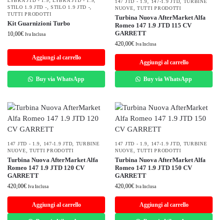
LYBRA JTD - 1.9
,
LYBRA JTD - 1.9
,
147 JTD - 1.9
,
147-1.9 JTD
,
TURBINE
STILO 1.9 JTD -
,
STILO 1.9 JTD -
,
NUOVE
,
TUTTI PRODOTTI
TUTTI PRODOTTI
Turbina Nuova AfterMarket Alfa
Kit Guarnizioni Turbo
Romeo 147 1.9 JTD 115 CV
GARRETT
10,00
€
Iva Inclusa
420,00
€
Iva Inclusa
Aggiungi al carrello
Aggiungi al carrello
Buy via WhatsApp
Buy via WhatsApp
147 JTD - 1.9
,
147-1.9 JTD
,
TURBINE
147 JTD - 1.9
,
147-1.9 JTD
,
TURBINE
NUOVE
,
TUTTI PRODOTTI
NUOVE
,
TUTTI PRODOTTI
Turbina Nuova AfterMarket Alfa
Turbina Nuova AfterMarket Alfa
Romeo 147 1.9 JTD 120 CV
Romeo 147 1.9 JTD 150 CV
GARRETT
GARRETT
420,00
€
420,00
€
Iva Inclusa
Iva Inclusa
Aggiungi al carrello
Aggiungi al carrello