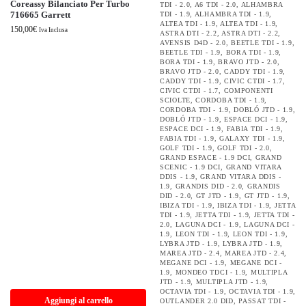
Coreassy Bilanciato Per Turbo
TDI - 2.0
,
A6 TDI - 2.0
,
ALHAMBRA
716665 Garrett
TDI - 1.9
,
ALHAMBRA TDI - 1.9
,
ALTEA TDI - 1.9
,
ALTEA TDI - 1.9
,
150,00
€
Iva Inclusa
ASTRA DTI - 2.2
,
ASTRA DTI - 2.2
,
AVENSIS D4D - 2.0
,
BEETLE TDI - 1.9
,
BEETLE TDI - 1.9
,
BORA TDI - 1.9
,
BORA TDI - 1.9
,
BRAVO JTD - 2.0
,
BRAVO JTD - 2.0
,
CADDY TDI - 1.9
,
CADDY TDI - 1.9
,
CIVIC CTDI - 1.7
,
CIVIC CTDI - 1.7
,
COMPONENTI
SCIOLTE
,
CORDOBA TDI - 1.9
,
CORDOBA TDI - 1.9
,
DOBLÓ JTD - 1.9
,
DOBLÓ JTD - 1.9
,
ESPACE DCI - 1.9
,
ESPACE DCI - 1.9
,
FABIA TDI - 1.9
,
FABIA TDI - 1.9
,
GALAXY TDI - 1.9
,
GOLF TDI - 1.9
,
GOLF TDI - 2.0
,
GRAND ESPACE - 1.9 DCI
,
GRAND
SCENIC - 1.9 DCI
,
GRAND VITARA
DDIS - 1.9
,
GRAND VITARA DDIS -
1.9
,
GRANDIS DID - 2.0
,
GRANDIS
DID - 2.0
,
GT JTD - 1.9
,
GT JTD - 1.9
,
IBIZA TDI - 1.9
,
IBIZA TDI - 1.9
,
JETTA
TDI - 1.9
,
JETTA TDI - 1.9
,
JETTA TDI -
2.0
,
LAGUNA DCI - 1.9
,
LAGUNA DCI -
1.9
,
LEON TDI - 1.9
,
LEON TDI - 1.9
,
LYBRA JTD - 1.9
,
LYBRA JTD - 1.9
,
MAREA JTD - 2.4
,
MAREA JTD - 2.4
,
MEGANE DCI - 1.9
,
MEGANE DCI -
1.9
,
MONDEO TDCI - 1.9
,
MULTIPLA
JTD - 1.9
,
MULTIPLA JTD - 1.9
,
OCTAVIA TDI - 1.9
,
OCTAVIA TDI - 1.9
,
Aggiungi al carrello
OUTLANDER 2.0 DID
,
PASSAT TDI -