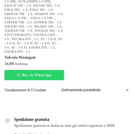
2.0 DID
,
OUTLANDER 2.0 DID
,
PASSAT TDI - 1.9
,
PASSAT TDI - 1.9
,
POLO TDI - 1.9
,
POLO TDI - 1.9
,
SHARAN TDI - 1.9
,
SHARAN TDI - 1.9
,
STILO 1.9 JTD -
,
STILO 1.9 JTD -
,
SUPERB TDI - 1.9
,
SUPERB TDI - 1.9
,
TOLEDO TDI - 1.9
,
TOLEDO TDI - 1.9
,
TOURAN TDI - 1.9
,
TOURAN TDI - 1.9
,
TUTTI PRODOTTI
,
VECTRA CDTI -
1.9
,
VECTRA DTI - 2.2
,
X3 - 3.0 D
,
X3
- 3.0 D
,
X5 - 2.9 D
,
X5 - 2.9 D
,
X5 -
3.0
,
X5 - 3.0 D
,
ZAFIRA DTI - 2.2
,
ZAFIRA DTI - 2.2
Valvola Wastegate
54,00
€
Iva Inclusa
Buy via WhatsApp
Visualizzazione di 13 risultati
Spedizione gratuita
Spedizione gratuita in Italia su tutti gli ordini superiori a 300€