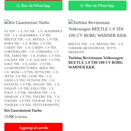
Buy via WhatsApp
Buy via WhatsApp
A3 TDI - 1.9
,
A3 TDI - 1.9
,
ALHAMBRA
TDI - 1.9
,
ALHAMBRA- 1.9 TDI
,
BEETLE TDI - 1.9
,
BEETLE- 1.9 TDI
,
BORA TDI - 1.9
,
BORA- 1.9 TDI
,
BEETLE TDI - 1.9
,
BEETLE TDI - 1.9
,
CADDY TDI - 1.9
,
CADDY- 1.9 TDI
,
TURBINE REVISIONATE
,
TUTTI
CORDOBA TDI - 1.9
,
CORDOBA- 1.9
PRODOTTI
TDI
,
FABIA TDI - 1.9
,
FABIA- 1.9 TDI
,
Turbina Revisionata Volkswagen
GALAXY TDI - 1.9
,
GALAXY- 1.9 TDI
,
BEETLE 1.9 TDI 100 CV BORG
GOLF TDI - 1.9
,
GOLF- 1.9 TDI
,
WARNER KKK
GUARNIZIONI TURBO
,
IBIZA TDI -
1.9
,
IBIZA- 1.9 TDI
,
JETTA TDI - 1.9
,
JETTA- 1.9 TDI
,
LEON TDI - 1.9
,
LEON-1.9 TDI
,
OCTAVIA TDI - 1.9
,
OCTAVIA- 1.9 TDI
,
PASSAT TDI - 1.9
,
PASSAT- 1.9 TDI
,
POLO TDI - 1.9
,
POLO- 1.9 TDI
,
SHARAN TDI - 1.9
,
SHARAN- 1.9 TDI
,
TOLEDO TDI - 1.9
,
TOLEDO- 1.9 TDI
,
TOURAN TDI - 1.9
,
TOURAN- 1.9 TDI
,
TUTTI PRODOTTI
Kit Guarnizioni Turbo
13,00
€
Iva Inclusa
Aggiungi al carrello