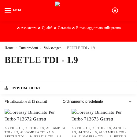
MENU
0
🔥 Assistenza 🔥 Qualità 🔥 Garanzia 🔥 Rimani aggiornato sulle promo
Home
Tutti prodotti
Volkswagen
BEETLE TDI - 1.9
/
/
/
BEETLE TDI - 1.9
MOSTRA FILTRI
Visualizzazione di 13 risultati
A3 TDI - 1.9
,
A3 TDI - 1.9
,
ALHAMBRA
A3 TDI - 1.9
,
A3 TDI - 1.9
,
A4 TDI -
TDI - 1.9
,
ALHAMBRA TDI - 1.9
,
1.9
,
A4 TDI - 1.9
,
ALHAMBRA TDI -
BEETLE TDI - 1.9
,
BEETLE TDI - 1.9
,
1.9
,
ALHAMBRA TDI - 1.9
,
BEETLE