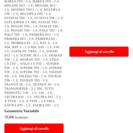
MAREA JTD - 2.4
,
MAREA JTD - 2.4
,
MEGANE DCI - 1.9
,
MEGANE DCI -
1.9
,
MONDEO TDCI - 1.9
,
MULTIPLA
JTD - 1.9
,
MULTIPLA JTD - 1.9
,
OCTAVIA TDI - 1.9
,
OCTAVIA TDI - 1.9
,
OUTLANDER 2.0 DID
,
PASSAT TDI -
1.9
,
PASSAT TDI - 1.9
,
PASSAT TDI -
2.0
,
PASSAT TDI - 2.0
,
POLO TDI - 1.9
,
POLO TDI - 1.9
,
PRIMERA DCI - 1.9
,
PRIMERA DCI - 1.9
,
PRIMERA DI -
2.2
,
PRIMERA DI - 2.2
,
RAV 4 - 2.0
4D4
,
RAV 4 - 2.0 4D4
,
S40 - 1.9
,
S40 -
1.9
,
SANTA FE' CRDI - 2.0
,
SCENIC
Aggiungi al carrello
DCI - 1.9
,
SCENIC DCI - 1.9
,
SHARAN
TDI - 1.9
,
SHARAN TDI - 1.9
,
STILO
1.9 JTD -
,
STILO 1.9 JTD -
,
SUPERB
TDI - 1.9
,
SUPERB TDI - 1.9
,
SUPERB
TDI - 2.0
,
SUPERB TDI - 2.0
,
TOLEDO
TD - 1.9
,
TOLEDO TDI - 1.9
,
TOURAN
TDI - 1.9
,
TOURAN TDI - 1.9
,
TRANSIT DI - 2.0
,
TRANSIT DI - 2.0
,
TRANSPORTER - 2.5 TDI
,
TUTTI
PRODOTTI
,
V40 - 1.9
,
V40 - 1.9
,
VECTRA DTI - 2.2
,
VECTRA DTI - 2.2
,
X TYPE - 2.0
,
X TYPE - 2.0 TDCI
,
ZAFIRA DTI - 2.2
,
ZAFIRA DTI - 2.2
Geometria Variabile
70,00
€
Iva Inclusa
Aggiungi al carrello