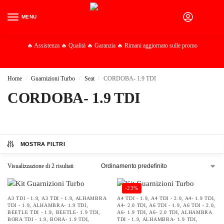
MENU
0
🔥 Assistenza 🔥 Qualità 🔥 Garanzia 🔥 Rimani aggiornato sulle promo
Home
Guarnizioni Turbo
Seat
CORDOBA- 1.9 TDI
/
/
/
CORDOBA- 1.9 TDI
MOSTRA FILTRI
Visualizzazione di 2 risultati
-23%
A3 TDI - 1.9
,
A3 TDI - 1.9
,
ALHAMBRA
A4 TDI - 1.9
,
A4 TDI - 2.0
,
A4- 1.9 TDI
,
TDI - 1.9
,
ALHAMBRA- 1.9 TDI
,
A4- 2.0 TDI
,
A6 TDI - 1.9
,
A6 TDI - 2.0
,
BEETLE TDI - 1.9
,
BEETLE- 1.9 TDI
,
A6- 1.9 TDI
,
A6- 2.0 TDI
,
ALHAMBRA
BORA TDI - 1.9
,
BORA- 1.9 TDI
,
TDI - 1.9
,
ALHAMBRA- 1.9 TDI
,