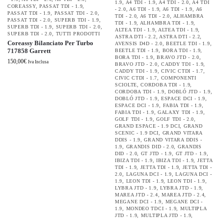
1.9
,
A4 TDI - 1.9
,
A4 TDI - 2.0
,
A4 TDI
COREASSY
,
PASSAT TDI - 1.9
,
- 2.0
,
A6 TDI - 1.9
,
A6 TDI - 1.9
,
A6
PASSAT TDI - 1.9
,
PASSAT TDI - 2.0
,
TDI - 2.0
,
A6 TDI - 2.0
,
ALHAMBRA
PASSAT TDI - 2.0
,
SUPERB TDI - 1.9
,
TDI - 1.9
,
ALHAMBRA TDI - 1.9
,
SUPERB TDI - 1.9
,
SUPERB TDI - 2.0
,
ALTEA TDI - 1.9
,
ALTEA TDI - 1.9
,
SUPERB TDI - 2.0
,
TUTTI PRODOTTI
ASTRA DTI - 2.2
,
ASTRA DTI - 2.2
,
Coreassy Bilanciato Per Turbo
AVENSIS D4D - 2.0
,
BEETLE TDI - 1.9
,
717858 Garrett
BEETLE TDI - 1.9
,
BORA TDI - 1.9
,
BORA TDI - 1.9
,
BRAVO JTD - 2.0
,
150,00
€
Iva Inclusa
BRAVO JTD - 2.0
,
CADDY TDI - 1.9
,
CADDY TDI - 1.9
,
CIVIC CTDI - 1.7
,
CIVIC CTDI - 1.7
,
COMPONENTI
SCIOLTE
,
CORDOBA TDI - 1.9
,
CORDOBA TDI - 1.9
,
DOBLÓ JTD - 1.9
,
DOBLÓ JTD - 1.9
,
ESPACE DCI - 1.9
,
ESPACE DCI - 1.9
,
FABIA TDI - 1.9
,
FABIA TDI - 1.9
,
GALAXY TDI - 1.9
,
GOLF TDI - 1.9
,
GOLF TDI - 2.0
,
GRAND ESPACE - 1.9 DCI
,
GRAND
SCENIC - 1.9 DCI
,
GRAND VITARA
DDIS - 1.9
,
GRAND VITARA DDIS -
1.9
,
GRANDIS DID - 2.0
,
GRANDIS
DID - 2.0
,
GT JTD - 1.9
,
GT JTD - 1.9
,
IBIZA TDI - 1.9
,
IBIZA TDI - 1.9
,
JETTA
TDI - 1.9
,
JETTA TDI - 1.9
,
JETTA TDI -
2.0
,
LAGUNA DCI - 1.9
,
LAGUNA DCI -
1.9
,
LEON TDI - 1.9
,
LEON TDI - 1.9
,
LYBRA JTD - 1.9
,
LYBRA JTD - 1.9
,
MAREA JTD - 2.4
,
MAREA JTD - 2.4
,
MEGANE DCI - 1.9
,
MEGANE DCI -
1.9
,
MONDEO TDCI - 1.9
,
MULTIPLA
JTD - 1.9
,
MULTIPLA JTD - 1.9
,