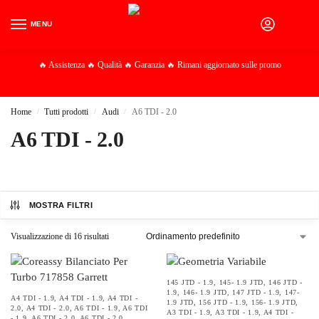
MENU
0
🔥 Assistenza 🔥 Qualità 🔥 Garanzia 🔥 Rimani aggiornato sulle promo
Home
Tutti prodotti
Audi
A6 TDI - 2.0
/
/
/
A6 TDI - 2.0
MOSTRA FILTRI
Visualizzazione di 16 risultati
145 JTD - 1.9
,
145- 1.9 JTD
,
146 JTD -
1.9
,
146- 1.9 JTD
,
147 JTD - 1.9
,
147-
A4 TDI - 1.9
,
A4 TDI - 1.9
,
A4 TDI -
1.9 JTD
,
156 JTD - 1.9
,
156- 1.9 JTD
,
2.0
,
A4 TDI - 2.0
,
A6 TDI - 1.9
,
A6 TDI
A3 TDI - 1.9
,
A3 TDI - 1.9
,
A4 TDI -
- 1.9
,
A6 TDI - 2.0
,
A6 TDI - 2.0
,