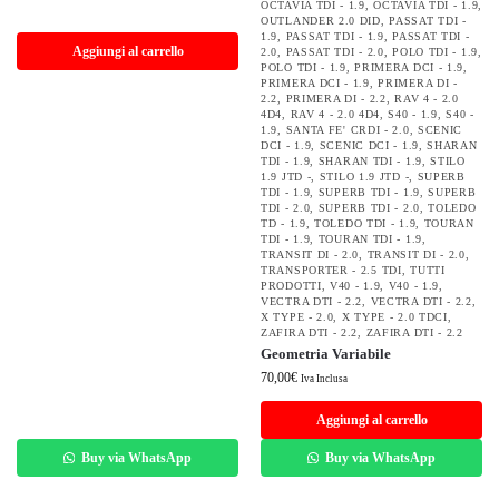
OCTAVIA TDI - 1.9
,
OCTAVIA TDI - 1.9
,
OUTLANDER 2.0 DID
,
PASSAT TDI -
1.9
,
PASSAT TDI - 1.9
,
PASSAT TDI -
Aggiungi al carrello
2.0
,
PASSAT TDI - 2.0
,
POLO TDI - 1.9
,
POLO TDI - 1.9
,
PRIMERA DCI - 1.9
,
PRIMERA DCI - 1.9
,
PRIMERA DI -
2.2
,
PRIMERA DI - 2.2
,
RAV 4 - 2.0
4D4
,
RAV 4 - 2.0 4D4
,
S40 - 1.9
,
S40 -
1.9
,
SANTA FE' CRDI - 2.0
,
SCENIC
DCI - 1.9
,
SCENIC DCI - 1.9
,
SHARAN
TDI - 1.9
,
SHARAN TDI - 1.9
,
STILO
1.9 JTD -
,
STILO 1.9 JTD -
,
SUPERB
TDI - 1.9
,
SUPERB TDI - 1.9
,
SUPERB
TDI - 2.0
,
SUPERB TDI - 2.0
,
TOLEDO
TD - 1.9
,
TOLEDO TDI - 1.9
,
TOURAN
TDI - 1.9
,
TOURAN TDI - 1.9
,
TRANSIT DI - 2.0
,
TRANSIT DI - 2.0
,
TRANSPORTER - 2.5 TDI
,
TUTTI
PRODOTTI
,
V40 - 1.9
,
V40 - 1.9
,
VECTRA DTI - 2.2
,
VECTRA DTI - 2.2
,
X TYPE - 2.0
,
X TYPE - 2.0 TDCI
,
ZAFIRA DTI - 2.2
,
ZAFIRA DTI - 2.2
Geometria Variabile
70,00
€
Iva Inclusa
Aggiungi al carrello
Buy via WhatsApp
Buy via WhatsApp