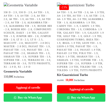
-23%
330 D - 2.9
,
330 D - 2.9
,
A4 TDI - 1.9
,
A4 TDI - 1.9
,
A4 TDI - 2.0
,
A4- 1.9 TDI
,
A4 TDI - 1.9
,
A4 TDI - 2.0
,
A4 TDI -
A4- 2.0 TDI
,
A6 TDI - 1.9
,
A6 TDI - 2.0
,
2.0
,
A6 TDI - 1.9
,
A6 TDI - 1.9
,
A6 TDI
A6- 1.9 TDI
,
A6- 2.0 TDI
,
ALHAMBRA
- 2.0
,
A6 TDI - 2.0
,
ALHAMBRA TDI -
TDI - 1.9
,
ALHAMBRA- 1.9 TDI
,
1.9
,
ALHAMBRA TDI - 1.9
,
BOXER HDI
CADDY TDI - 1.9
,
CADDY- 1.9 TDI
,
- 2.8
,
BOXER HDI - 2.8
,
COMPONENTI
CORDOBA TDI - 1.9
,
CORDOBA- 1.9
SCIOLTE
,
DAILY - 2.8 TDI
,
GALAXY
TDI
,
GALAXY TDI - 1.9
,
GALAXY- 1.9
TDI - 1.9
,
JUMPER HDI - 2.8
,
JUMPER
TDI
,
GOLF TDI - 1.9
,
GOLF- 1.9 TDI
,
HDI - 2.8
,
LT II - 2.5
,
LT II - 2.5
,
GUARNIZIONI TURBO
,
IBIZA TDI -
MASCOTT - 2.8
,
MASCOTT - 2.8 DCI
,
1.9
,
IBIZA- 1.9 TDI
,
LEON TDI - 1.9
,
MASTER - 2.8 DCI
,
PASSAT TDI - 1.9
,
LEON-1.9 TDI
,
PASSAT TDI - 1.9
,
PASSAT TDI - 1.9
,
PASSAT TDI - 2.0
,
PASSAT TDI - 2.0
,
PASSAT- 1.9 TDI
,
PASSAT TDI - 2.0
,
SHARAN TDI - 1.9
,
PASSAT- 2.0 TDI
,
POLO TDI - 1.9
,
SHARAN TDI - 1.9
,
SUPERB TDI - 1.9
,
POLO- 1.9 TDI
,
SHARAN TDI - 1.9
,
SUPERB TDI - 1.9
,
TERRANO DI - 3.0
,
SHARAN- 1.9 TDI
,
SUPERB TDI - 1.9
,
TERRANO DI - 3.0
,
TUTTI PRODOTTI
,
SUPERB TDI - 2.0
,
SUPERB- 1.9 TDI
,
X5 - 2.9 D
,
X5 - 2.9 D
SUPERB- 2.0 TDI
,
TOLEDO TDI - 1.9
,
TOLEDO- 1.9 TDI
,
TUTTI PRODOTTI
Geometria Variabile
Kit Guarnizioni Turbo
110,00
€
Iva Inclusa
10,00
€
13,00
€
Iva Inclusa
Aggiungi al carrello
Aggiungi al carrello
Buy via WhatsApp
Buy via WhatsApp