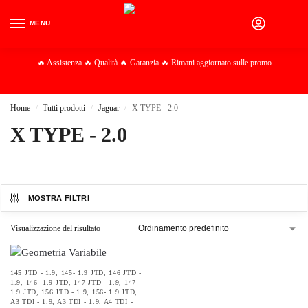
MENU
0
🔥 Assistenza 🔥 Qualità 🔥 Garanzia 🔥 Rimani aggiornato sulle promo
Home
Tutti prodotti
Jaguar
X TYPE - 2.0
/
/
/
X TYPE - 2.0
MOSTRA FILTRI
Visualizzazione del risultato
145 JTD - 1.9
,
145- 1.9 JTD
,
146 JTD -
1.9
,
146- 1.9 JTD
,
147 JTD - 1.9
,
147-
1.9 JTD
,
156 JTD - 1.9
,
156- 1.9 JTD
,
A3 TDI - 1.9
,
A3 TDI - 1.9
,
A4 TDI -