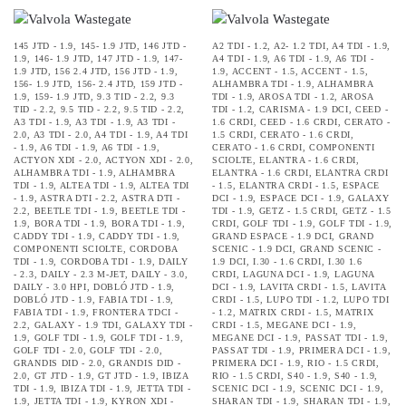
145 JTD - 1.9
,
145- 1.9 JTD
,
146 JTD -
A2 TDI - 1.2
,
A2- 1.2 TDI
,
A4 TDI - 1.9
,
1.9
,
146- 1.9 JTD
,
147 JTD - 1.9
,
147-
A4 TDI - 1.9
,
A6 TDI - 1.9
,
A6 TDI -
1.9 JTD
,
156 2.4 JTD
,
156 JTD - 1.9
,
1.9
,
ACCENT - 1.5
,
ACCENT - 1.5
,
156- 1.9 JTD
,
156- 2.4 JTD
,
159 JTD -
ALHAMBRA TDI - 1.9
,
ALHAMBRA
1.9
,
159- 1.9 JTD
,
9.3 TID - 2.2
,
9.3
TDI - 1.9
,
AROSA TDI - 1.2
,
AROSA
TID - 2.2
,
9.5 TID - 2.2
,
9.5 TID - 2.2
,
TDI - 1.2
,
CARISMA - 1.9 DCI
,
CEED -
A3 TDI - 1.9
,
A3 TDI - 1.9
,
A3 TDI -
1.6 CRDI
,
CEED - 1.6 CRDI
,
CERATO -
2.0
,
A3 TDI - 2.0
,
A4 TDI - 1.9
,
A4 TDI
1.5 CRDI
,
CERATO - 1.6 CRDI
,
- 1.9
,
A6 TDI - 1.9
,
A6 TDI - 1.9
,
CERATO - 1.6 CRDI
,
COMPONENTI
ACTYON XDI - 2.0
,
ACTYON XDI - 2.0
,
SCIOLTE
,
ELANTRA - 1.6 CRDI
,
ALHAMBRA TDI - 1.9
,
ALHAMBRA
ELANTRA - 1.6 CRDI
,
ELANTRA CRDI
TDI - 1.9
,
ALTEA TDI - 1.9
,
ALTEA TDI
- 1.5
,
ELANTRA CRDI - 1.5
,
ESPACE
- 1.9
,
ASTRA DTI - 2.2
,
ASTRA DTI -
DCI - 1.9
,
ESPACE DCI - 1.9
,
GALAXY
2.2
,
BEETLE TDI - 1.9
,
BEETLE TDI -
TDI - 1.9
,
GETZ - 1.5 CRDI
,
GETZ - 1.5
1.9
,
BORA TDI - 1.9
,
BORA TDI - 1.9
,
CRDI
,
GOLF TDI - 1.9
,
GOLF TDI - 1.9
,
CADDY TDI - 1.9
,
CADDY TDI - 1.9
,
GRAND ESPACE - 1.9 DCI
,
GRAND
COMPONENTI SCIOLTE
,
CORDOBA
SCENIC - 1.9 DCI
,
GRAND SCENIC -
TDI - 1.9
,
CORDOBA TDI - 1.9
,
DAILY
1.9 DCI
,
I.30 - 1.6 CRDI
,
I.30 1.6
- 2.3
,
DAILY - 2.3 M-JET
,
DAILY - 3.0
,
CRDI
,
LAGUNA DCI - 1.9
,
LAGUNA
DAILY - 3.0 HPI
,
DOBLÓ JTD - 1.9
,
DCI - 1.9
,
LAVITA CRDI - 1.5
,
LAVITA
DOBLÓ JTD - 1.9
,
FABIA TDI - 1.9
,
CRDI - 1.5
,
LUPO TDI - 1.2
,
LUPO TDI
FABIA TDI - 1.9
,
FRONTERA TDCI -
- 1.2
,
MATRIX CRDI - 1.5
,
MATRIX
2.2
,
GALAXY - 1.9 TDI
,
GALAXY TDI -
CRDI - 1.5
,
MEGANE DCI - 1.9
,
1.9
,
GOLF TDI - 1.9
,
GOLF TDI - 1.9
,
MEGANE DCI - 1.9
,
PASSAT TDI - 1.9
,
GOLF TDI - 2.0
,
GOLF TDI - 2.0
,
PASSAT TDI - 1.9
,
PRIMERA DCI - 1.9
,
GRANDIS DID - 2.0
,
GRANDIS DID -
PRIMERA DCI - 1.9
,
RIO - 1.5 CRDI
,
2.0
,
GT JTD - 1.9
,
GT JTD - 1.9
,
IBIZA
RIO - 1.5 CRDI
,
S40 - 1.9
,
S40 - 1.9
,
TDI - 1.9
,
IBIZA TDI - 1.9
,
JETTA TDI -
SCENIC DCI - 1.9
,
SCENIC DCI - 1.9
,
1.9
,
JETTA TDI - 1.9
,
KYRON XDI -
SHARAN TDI - 1.9
,
SHARAN TDI - 1.9
,