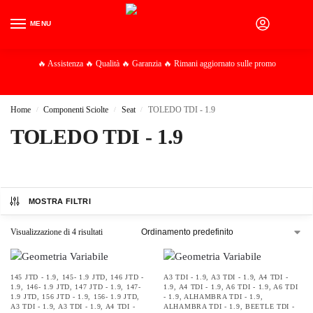
MENU
0
🔥 Assistenza 🔥 Qualità 🔥 Garanzia 🔥 Rimani aggiornato sulle promo
Home
Componenti Sciolte
Seat
TOLEDO TDI - 1.9
/
/
/
TOLEDO TDI - 1.9
MOSTRA FILTRI
Visualizzazione di 4 risultati
145 JTD - 1.9
,
145- 1.9 JTD
,
146 JTD -
A3 TDI - 1.9
,
A3 TDI - 1.9
,
A4 TDI -
1.9
,
146- 1.9 JTD
,
147 JTD - 1.9
,
147-
1.9
,
A4 TDI - 1.9
,
A6 TDI - 1.9
,
A6 TDI
1.9 JTD
,
156 JTD - 1.9
,
156- 1.9 JTD
,
- 1.9
,
ALHAMBRA TDI - 1.9
,
A3 TDI - 1.9
,
A3 TDI - 1.9
,
A4 TDI -
ALHAMBRA TDI - 1.9
,
BEETLE TDI -