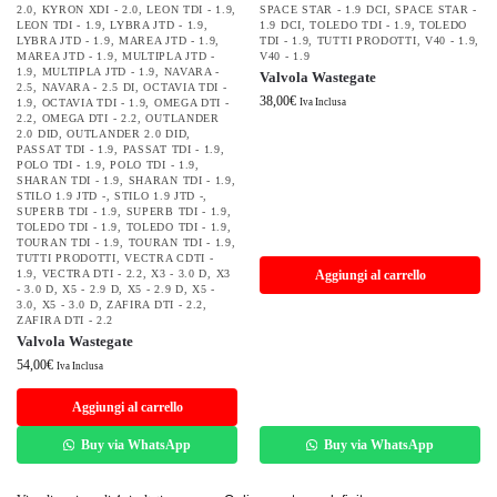
2.0
,
KYRON XDI - 2.0
,
LEON TDI - 1.9
,
SPACE STAR - 1.9 DCI
,
SPACE STAR -
LEON TDI - 1.9
,
LYBRA JTD - 1.9
,
1.9 DCI
,
TOLEDO TDI - 1.9
,
TOLEDO
LYBRA JTD - 1.9
,
MAREA JTD - 1.9
,
TDI - 1.9
,
TUTTI PRODOTTI
,
V40 - 1.9
,
MAREA JTD - 1.9
,
MULTIPLA JTD -
V40 - 1.9
1.9
,
MULTIPLA JTD - 1.9
,
NAVARA -
Valvola Wastegate
2.5
,
NAVARA - 2.5 DI
,
OCTAVIA TDI -
38,00
€
1.9
,
OCTAVIA TDI - 1.9
,
OMEGA DTI -
Iva Inclusa
2.2
,
OMEGA DTI - 2.2
,
OUTLANDER
2.0 DID
,
OUTLANDER 2.0 DID
,
PASSAT TDI - 1.9
,
PASSAT TDI - 1.9
,
POLO TDI - 1.9
,
POLO TDI - 1.9
,
SHARAN TDI - 1.9
,
SHARAN TDI - 1.9
,
STILO 1.9 JTD -
,
STILO 1.9 JTD -
,
SUPERB TDI - 1.9
,
SUPERB TDI - 1.9
,
TOLEDO TDI - 1.9
,
TOLEDO TDI - 1.9
,
TOURAN TDI - 1.9
,
TOURAN TDI - 1.9
,
TUTTI PRODOTTI
,
VECTRA CDTI -
1.9
,
VECTRA DTI - 2.2
,
X3 - 3.0 D
,
X3
Aggiungi al carrello
- 3.0 D
,
X5 - 2.9 D
,
X5 - 2.9 D
,
X5 -
3.0
,
X5 - 3.0 D
,
ZAFIRA DTI - 2.2
,
ZAFIRA DTI - 2.2
Valvola Wastegate
54,00
€
Iva Inclusa
Aggiungi al carrello
Buy via WhatsApp
Buy via WhatsApp