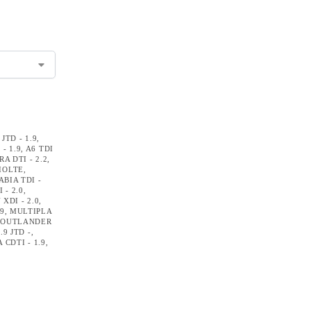
 JTD - 1.9
,
 - 1.9
,
A6 TDI
RA DTI - 2.2
,
IOLTE
,
ABIA TDI -
 - 2.0
,
XDI - 2.0
,
.9
,
MULTIPLA
,
OUTLANDER
.9 JTD -
,
 CDTI - 1.9
,