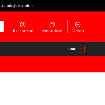
ivi a: info@biesseturbo.it
ca
Il mio Account
Aiuto al cliente
Checkout
0,00
€
0