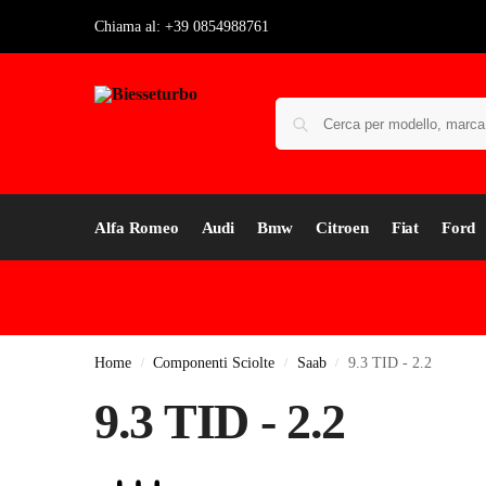
Chiama al: +39 0854988761
Alfa Romeo
Audi
Bmw
Citroen
Fiat
Ford
Home
Componenti Sciolte
Saab
9.3 TID - 2.2
/
/
/
9.3 TID - 2.2