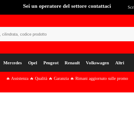
Sei un operatore del settore contattaci
Scr
Cer
Mercedes
Opel
Peugeot
Renault
Volkswagen
Altri
🔥 Assistenza 🔥 Qualità 🔥 Garanzia 🔥 Rimani aggiornato sulle promo