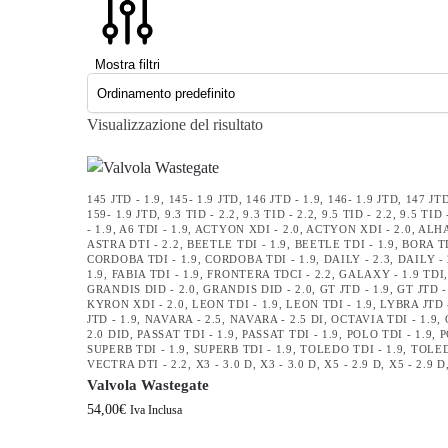
Mostra filtri
Visualizzazione del risultato
145 JTD - 1.9
,
145- 1.9 JTD
,
146 JTD - 1.9
,
146- 1.9 JTD
,
147 JTD
159- 1.9 JTD
,
9.3 TID - 2.2
,
9.3 TID - 2.2
,
9.5 TID - 2.2
,
9.5 TID 
- 1.9
,
A6 TDI - 1.9
,
ACTYON XDI - 2.0
,
ACTYON XDI - 2.0
,
ALHA
ASTRA DTI - 2.2
,
BEETLE TDI - 1.9
,
BEETLE TDI - 1.9
,
BORA TD
CORDOBA TDI - 1.9
,
CORDOBA TDI - 1.9
,
DAILY - 2.3
,
DAILY - 
1.9
,
FABIA TDI - 1.9
,
FRONTERA TDCI - 2.2
,
GALAXY - 1.9 TDI
GRANDIS DID - 2.0
,
GRANDIS DID - 2.0
,
GT JTD - 1.9
,
GT JTD -
KYRON XDI - 2.0
,
LEON TDI - 1.9
,
LEON TDI - 1.9
,
LYBRA JTD 
JTD - 1.9
,
NAVARA - 2.5
,
NAVARA - 2.5 DI
,
OCTAVIA TDI - 1.9
,
2.0 DID
,
PASSAT TDI - 1.9
,
PASSAT TDI - 1.9
,
POLO TDI - 1.9
,
P
SUPERB TDI - 1.9
,
SUPERB TDI - 1.9
,
TOLEDO TDI - 1.9
,
TOLED
VECTRA DTI - 2.2
,
X3 - 3.0 D
,
X3 - 3.0 D
,
X5 - 2.9 D
,
X5 - 2.9 D
Valvola Wastegate
54,00
€
Iva Inclusa