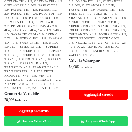
OCTAVIA TDI - 1.9
,
OCTAVIA TDI - 1.9
,
2.2
,
OMEGA DTI - 2.2
,
OUTLANDER
OUTLANDER 2.0 DID
,
PASSAT TDI -
2.0 DID
,
OUTLANDER 2.0 DID
,
1.9
,
PASSAT TDI - 1.9
,
PASSAT TDI -
PASSAT TDI - 1.9
,
PASSAT TDI - 1.9
,
2.0
,
PASSAT TDI - 2.0
,
POLO TDI - 1.9
,
POLO TDI - 1.9
,
POLO TDI - 1.9
,
POLO TDI - 1.9
,
PRIMERA DCI - 1.9
,
SHARAN TDI - 1.9
,
SHARAN TDI - 1.9
,
PRIMERA DCI - 1.9
,
PRIMERA DI -
STILO 1.9 JTD -
,
STILO 1.9 JTD -
,
2.2
,
PRIMERA DI - 2.2
,
RAV 4 - 2.0
SUPERB TDI - 1.9
,
SUPERB TDI - 1.9
,
4D4
,
RAV 4 - 2.0 4D4
,
S40 - 1.9
,
S40 -
TOLEDO TDI - 1.9
,
TOLEDO TDI - 1.9
,
1.9
,
SANTA FE' CRDI - 2.0
,
SCENIC
TOURAN TDI - 1.9
,
TOURAN TDI - 1.9
,
DCI - 1.9
,
SCENIC DCI - 1.9
,
SHARAN
TUTTI PRODOTTI
,
VECTRA CDTI -
TDI - 1.9
,
SHARAN TDI - 1.9
,
STILO
1.9
,
VECTRA DTI - 2.2
,
X3 - 3.0 D
,
X3
1.9 JTD -
,
STILO 1.9 JTD -
,
SUPERB
- 3.0 D
,
X5 - 2.9 D
,
X5 - 2.9 D
,
X5 -
TDI - 1.9
,
SUPERB TDI - 1.9
,
SUPERB
3.0
,
X5 - 3.0 D
,
ZAFIRA DTI - 2.2
,
TDI - 2.0
,
SUPERB TDI - 2.0
,
TOLEDO
ZAFIRA DTI - 2.2
TD - 1.9
,
TOLEDO TDI - 1.9
,
TOURAN
Valvola Wastegate
TDI - 1.9
,
TOURAN TDI - 1.9
,
54,00
€
TRANSIT DI - 2.0
,
TRANSIT DI - 2.0
,
Iva Inclusa
TRANSPORTER - 2.5 TDI
,
TUTTI
PRODOTTI
,
V40 - 1.9
,
V40 - 1.9
,
VECTRA DTI - 2.2
,
VECTRA DTI - 2.2
,
X TYPE - 2.0
,
X TYPE - 2.0 TDCI
,
ZAFIRA DTI - 2.2
,
ZAFIRA DTI - 2.2
Geometria Variabile
Aggiungi al carrello
70,00
€
Iva Inclusa
Aggiungi al carrello
Buy via WhatsApp
Buy via WhatsApp