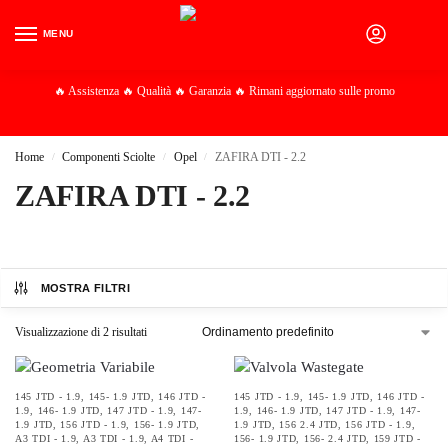
MENU
0
🔥 Assistenza 🔥 Qualità 🔥 Garanzia 🔥 Rimani aggiornato sulle promo
Home
Componenti Sciolte
Opel
ZAFIRA DTI - 2.2
/
/
/
ZAFIRA DTI - 2.2
MOSTRA FILTRI
Visualizzazione di 2 risultati
145 JTD - 1.9
,
145- 1.9 JTD
,
146 JTD -
145 JTD - 1.9
,
145- 1.9 JTD
,
146 JTD -
1.9
,
146- 1.9 JTD
,
147 JTD - 1.9
,
147-
1.9
,
146- 1.9 JTD
,
147 JTD - 1.9
,
147-
1.9 JTD
,
156 JTD - 1.9
,
156- 1.9 JTD
,
1.9 JTD
,
156 2.4 JTD
,
156 JTD - 1.9
,
A3 TDI - 1.9
,
A3 TDI - 1.9
,
A4 TDI -
156- 1.9 JTD
,
156- 2.4 JTD
,
159 JTD -