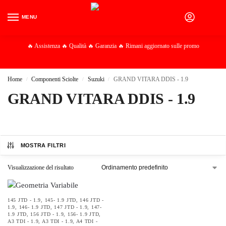
MENU
0
🔥 Assistenza 🔥 Qualità 🔥 Garanzia 🔥 Rimani aggiornato sulle promo
Home
Componenti Sciolte
Suzuki
GRAND VITARA DDIS - 1.9
/
/
/
GRAND VITARA DDIS - 1.9
MOSTRA FILTRI
Visualizzazione del risultato
145 JTD - 1.9
,
145- 1.9 JTD
,
146 JTD -
1.9
,
146- 1.9 JTD
,
147 JTD - 1.9
,
147-
1.9 JTD
,
156 JTD - 1.9
,
156- 1.9 JTD
,
A3 TDI - 1.9
,
A3 TDI - 1.9
,
A4 TDI -