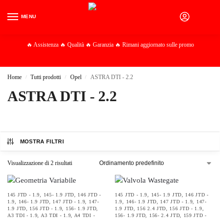
MENU
0
🔥 Assistenza 🔥 Qualità 🔥 Garanzia 🔥 Rimani aggiornato sulle promo
Home
Tutti prodotti
Opel
ASTRA DTI - 2.2
/
/
/
ASTRA DTI - 2.2
MOSTRA FILTRI
Visualizzazione di 2 risultati
145 JTD - 1.9
,
145- 1.9 JTD
,
146 JTD -
145 JTD - 1.9
,
145- 1.9 JTD
,
146 JTD -
1.9
,
146- 1.9 JTD
,
147 JTD - 1.9
,
147-
1.9
,
146- 1.9 JTD
,
147 JTD - 1.9
,
147-
1.9 JTD
,
156 JTD - 1.9
,
156- 1.9 JTD
,
1.9 JTD
,
156 2.4 JTD
,
156 JTD - 1.9
,
A3 TDI - 1.9
,
A3 TDI - 1.9
,
A4 TDI -
156- 1.9 JTD
,
156- 2.4 JTD
,
159 JTD -