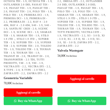
OCTAVIA TDI - 1.9
,
OCTAVIA TDI - 1.9
,
2.2
,
OMEGA DTI - 2.2
,
OUTLANDER
OUTLANDER 2.0 DID
,
PASSAT TDI -
2.0 DID
,
OUTLANDER 2.0 DID
,
1.9
,
PASSAT TDI - 1.9
,
PASSAT TDI -
PASSAT TDI - 1.9
,
PASSAT TDI - 1.9
,
2.0
,
PASSAT TDI - 2.0
,
POLO TDI - 1.9
,
POLO TDI - 1.9
,
POLO TDI - 1.9
,
POLO TDI - 1.9
,
PRIMERA DCI - 1.9
,
SHARAN TDI - 1.9
,
SHARAN TDI - 1.9
,
PRIMERA DCI - 1.9
,
PRIMERA DI -
STILO 1.9 JTD -
,
STILO 1.9 JTD -
,
2.2
,
PRIMERA DI - 2.2
,
RAV 4 - 2.0
SUPERB TDI - 1.9
,
SUPERB TDI - 1.9
,
4D4
,
RAV 4 - 2.0 4D4
,
S40 - 1.9
,
S40 -
TOLEDO TDI - 1.9
,
TOLEDO TDI - 1.9
,
1.9
,
SANTA FE' CRDI - 2.0
,
SCENIC
TOURAN TDI - 1.9
,
TOURAN TDI - 1.9
,
DCI - 1.9
,
SCENIC DCI - 1.9
,
SHARAN
TUTTI PRODOTTI
,
VECTRA CDTI -
TDI - 1.9
,
SHARAN TDI - 1.9
,
STILO
1.9
,
VECTRA DTI - 2.2
,
X3 - 3.0 D
,
X3
1.9 JTD -
,
STILO 1.9 JTD -
,
SUPERB
- 3.0 D
,
X5 - 2.9 D
,
X5 - 2.9 D
,
X5 -
TDI - 1.9
,
SUPERB TDI - 1.9
,
SUPERB
3.0
,
X5 - 3.0 D
,
ZAFIRA DTI - 2.2
,
TDI - 2.0
,
SUPERB TDI - 2.0
,
TOLEDO
ZAFIRA DTI - 2.2
TD - 1.9
,
TOLEDO TDI - 1.9
,
TOURAN
Valvola Wastegate
TDI - 1.9
,
TOURAN TDI - 1.9
,
54,00
€
TRANSIT DI - 2.0
,
TRANSIT DI - 2.0
,
Iva Inclusa
TRANSPORTER - 2.5 TDI
,
TUTTI
PRODOTTI
,
V40 - 1.9
,
V40 - 1.9
,
VECTRA DTI - 2.2
,
VECTRA DTI - 2.2
,
X TYPE - 2.0
,
X TYPE - 2.0 TDCI
,
ZAFIRA DTI - 2.2
,
ZAFIRA DTI - 2.2
Geometria Variabile
Aggiungi al carrello
70,00
€
Iva Inclusa
Aggiungi al carrello
Buy via WhatsApp
Buy via WhatsApp