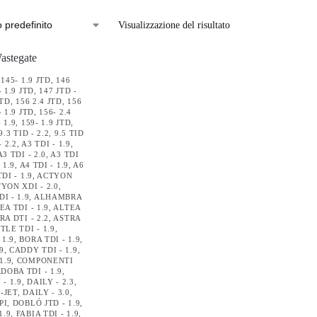
Visualizzazione del risultato
,
145- 1.9 JTD
,
146
- 1.9 JTD
,
147 JTD -
JTD
,
156 2.4 JTD
,
156
- 1.9 JTD
,
156- 2.4
 1.9
,
159- 1.9 JTD
,
9.3 TID - 2.2
,
9.5 TID
- 2.2
,
A3 TDI - 1.9
,
A3 TDI - 2.0
,
A3 TDI
 1.9
,
A4 TDI - 1.9
,
A6
DI - 1.9
,
ACTYON
YON XDI - 2.0
,
I - 1.9
,
ALHAMBRA
EA TDI - 1.9
,
ALTEA
RA DTI - 2.2
,
ASTRA
TLE TDI - 1.9
,
 1.9
,
BORA TDI - 1.9
,
9
,
CADDY TDI - 1.9
,
1.9
,
COMPONENTI
DOBA TDI - 1.9
,
- 1.9
,
DAILY - 2.3
,
M-JET
,
DAILY - 3.0
,
PI
,
DOBLÓ JTD - 1.9
,
1.9
,
FABIA TDI - 1.9
,