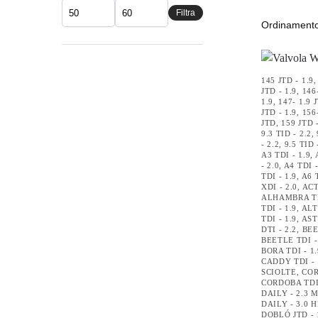
Filtra
145 JTD - 1.9
JTD - 1.9
,
146
1.9
,
147- 1.9 
JTD - 1.9
,
156
JTD
,
159 JTD -
9.3 TID - 2.2
,
- 2.2
,
9.5 TID 
A3 TDI - 1.9
,
- 2.0
,
A4 TDI -
TDI - 1.9
,
A6 T
XDI - 2.0
,
ACT
ALHAMBRA TD
TDI - 1.9
,
ALT
TDI - 1.9
,
AST
DTI - 2.2
,
BEE
BEETLE TDI -
BORA TDI - 1.
CADDY TDI - 
SCIOLTE
,
COR
CORDOBA TDI 
DAILY - 2.3 
DAILY - 3.0 H
DOBLÓ JTD - 