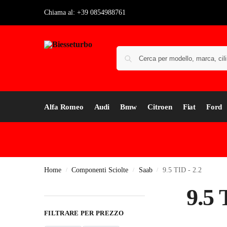
Chiama al: +39 0854988761
Alfa Romeo
Audi
Bmw
Citroen
Fiat
Ford
Home
Componenti Sciolte
Saab
9.5 TID - 2.2
/
/
/
9.5 
FILTRARE PER PREZZO