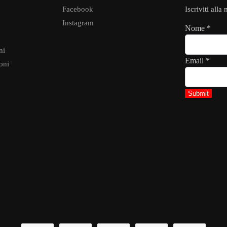
Facebook
Iscriviti alla
Instagram
Nome
*
ni
Email
*
oni
Submit
METODI DI PAGAMENTO