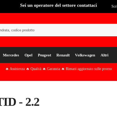
Sei un operatore del settore contattaci
Scr
Cer
Mercedes
Opel
Peugeot
Renault
Volkswagen
Altri
🔥 Assistenza 🔥 Qualità 🔥 Garanzia 🔥 Rimani aggiornato sulle promo
TID - 2.2