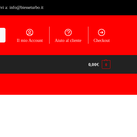
ivi a: info@biesseturbo.it
ca
Il mio Account
Aiuto al cliente
Checkout
0,00
€
0