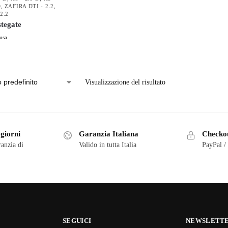
D
,
ZAFIRA DTI - 2.2
,
2.2
tegate
usa
Visualizzazione del risultato
 giorni
Garanzia Italiana
Checkou
ranzia di
Valido in tutta Italia
PayPal /
SEGUICI
NEWSLETT