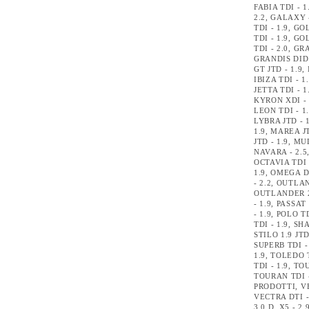
FABIA TDI - 1
2.2
,
GALAXY -
TDI - 1.9
,
GOL
TDI - 1.9
,
GOL
TDI - 2.0
,
GRA
GRANDIS DID 
GT JTD - 1.9
,
IBIZA TDI - 1
JETTA TDI - 1
KYRON XDI - 
LEON TDI - 1
LYBRA JTD - 1
1.9
,
MAREA JT
JTD - 1.9
,
MUL
NAVARA - 2.5
OCTAVIA TDI 
1.9
,
OMEGA DT
- 2.2
,
OUTLAN
OUTLANDER 2
- 1.9
,
PASSAT 
- 1.9
,
POLO TD
TDI - 1.9
,
SHA
STILO 1.9 JTD
SUPERB TDI -
1.9
,
TOLEDO T
TDI - 1.9
,
TOU
TOURAN TDI -
PRODOTTI
,
V
VECTRA DTI -
3.0 D
,
X5 - 2.