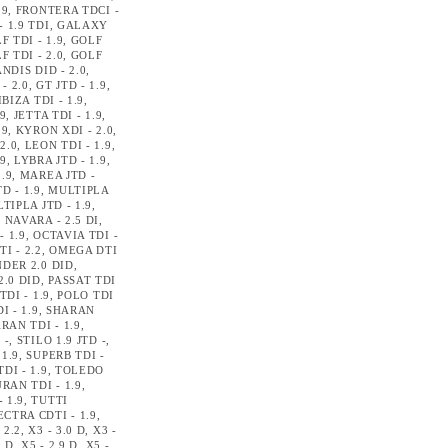
.9
,
FRONTERA TDCI -
 1.9 TDI
,
GALAXY
F TDI - 1.9
,
GOLF
F TDI - 2.0
,
GOLF
NDIS DID - 2.0
,
- 2.0
,
GT JTD - 1.9
,
IBIZA TDI - 1.9
,
.9
,
JETTA TDI - 1.9
,
.9
,
KYRON XDI - 2.0
,
2.0
,
LEON TDI - 1.9
,
.9
,
LYBRA JTD - 1.9
,
.9
,
MAREA JTD -
D - 1.9
,
MULTIPLA
TIPLA JTD - 1.9
,
,
NAVARA - 2.5 DI
,
- 1.9
,
OCTAVIA TDI -
I - 2.2
,
OMEGA DTI
DER 2.0 DID
,
.0 DID
,
PASSAT TDI
TDI - 1.9
,
POLO TDI
I - 1.9
,
SHARAN
RAN TDI - 1.9
,
 -
,
STILO 1.9 JTD -
,
 1.9
,
SUPERB TDI -
DI - 1.9
,
TOLEDO
RAN TDI - 1.9
,
 1.9
,
TUTTI
ECTRA CDTI - 1.9
,
 2.2
,
X3 - 3.0 D
,
X3 -
9 D
,
X5 - 2.9 D
,
X5 -