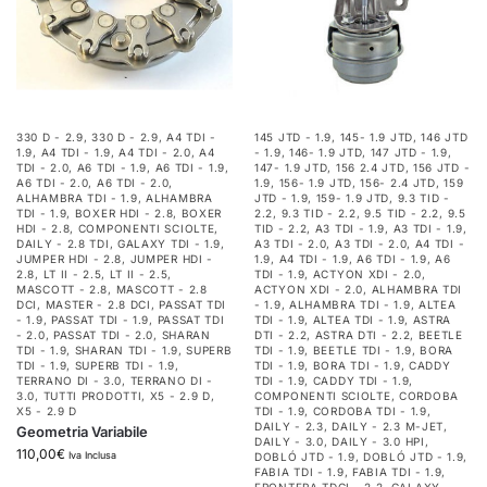
330 D - 2.9
,
330 D - 2.9
,
A4 TDI -
145 JTD - 1.9
,
145- 1.9 JTD
,
146 JTD
1.9
,
A4 TDI - 1.9
,
A4 TDI - 2.0
,
A4
- 1.9
,
146- 1.9 JTD
,
147 JTD - 1.9
,
TDI - 2.0
,
A6 TDI - 1.9
,
A6 TDI - 1.9
,
147- 1.9 JTD
,
156 2.4 JTD
,
156 JTD -
A6 TDI - 2.0
,
A6 TDI - 2.0
,
1.9
,
156- 1.9 JTD
,
156- 2.4 JTD
,
159
ALHAMBRA TDI - 1.9
,
ALHAMBRA
JTD - 1.9
,
159- 1.9 JTD
,
9.3 TID -
TDI - 1.9
,
BOXER HDI - 2.8
,
BOXER
2.2
,
9.3 TID - 2.2
,
9.5 TID - 2.2
,
9.5
HDI - 2.8
,
COMPONENTI SCIOLTE
,
TID - 2.2
,
A3 TDI - 1.9
,
A3 TDI - 1.9
,
DAILY - 2.8 TDI
,
GALAXY TDI - 1.9
,
A3 TDI - 2.0
,
A3 TDI - 2.0
,
A4 TDI -
JUMPER HDI - 2.8
,
JUMPER HDI -
1.9
,
A4 TDI - 1.9
,
A6 TDI - 1.9
,
A6
2.8
,
LT II - 2.5
,
LT II - 2.5
,
TDI - 1.9
,
ACTYON XDI - 2.0
,
MASCOTT - 2.8
,
MASCOTT - 2.8
ACTYON XDI - 2.0
,
ALHAMBRA TDI
DCI
,
MASTER - 2.8 DCI
,
PASSAT TDI
- 1.9
,
ALHAMBRA TDI - 1.9
,
ALTEA
- 1.9
,
PASSAT TDI - 1.9
,
PASSAT TDI
TDI - 1.9
,
ALTEA TDI - 1.9
,
ASTRA
- 2.0
,
PASSAT TDI - 2.0
,
SHARAN
DTI - 2.2
,
ASTRA DTI - 2.2
,
BEETLE
TDI - 1.9
,
SHARAN TDI - 1.9
,
SUPERB
TDI - 1.9
,
BEETLE TDI - 1.9
,
BORA
TDI - 1.9
,
SUPERB TDI - 1.9
,
TDI - 1.9
,
BORA TDI - 1.9
,
CADDY
TERRANO DI - 3.0
,
TERRANO DI -
TDI - 1.9
,
CADDY TDI - 1.9
,
3.0
,
TUTTI PRODOTTI
,
X5 - 2.9 D
,
COMPONENTI SCIOLTE
,
CORDOBA
X5 - 2.9 D
TDI - 1.9
,
CORDOBA TDI - 1.9
,
DAILY - 2.3
,
DAILY - 2.3 M-JET
,
Geometria Variabile
DAILY - 3.0
,
DAILY - 3.0 HPI
,
110,00
€
Iva Inclusa
DOBLÓ JTD - 1.9
,
DOBLÓ JTD - 1.9
,
FABIA TDI - 1.9
,
FABIA TDI - 1.9
,