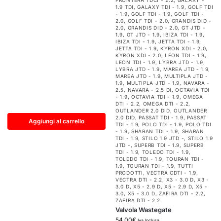
FRONTERA TDCI - 2.2
,
GALAXY -
1.9 TDI
,
GALAXY TDI - 1.9
,
GOLF TDI
- 1.9
,
GOLF TDI - 1.9
,
GOLF TDI -
2.0
,
GOLF TDI - 2.0
,
GRANDIS DID -
2.0
,
GRANDIS DID - 2.0
,
GT JTD -
1.9
,
GT JTD - 1.9
,
IBIZA TDI - 1.9
,
IBIZA TDI - 1.9
,
JETTA TDI - 1.9
,
JETTA TDI - 1.9
,
KYRON XDI - 2.0
,
KYRON XDI - 2.0
,
LEON TDI - 1.9
,
LEON TDI - 1.9
,
LYBRA JTD - 1.9
,
LYBRA JTD - 1.9
,
MAREA JTD - 1.9
,
MAREA JTD - 1.9
,
MULTIPLA JTD -
1.9
,
MULTIPLA JTD - 1.9
,
NAVARA -
2.5
,
NAVARA - 2.5 DI
,
OCTAVIA TDI
- 1.9
,
OCTAVIA TDI - 1.9
,
OMEGA
DTI - 2.2
,
OMEGA DTI - 2.2
,
OUTLANDER 2.0 DID
,
OUTLANDER
2.0 DID
,
PASSAT TDI - 1.9
,
PASSAT
Aggiungi al carrello
TDI - 1.9
,
POLO TDI - 1.9
,
POLO TDI
- 1.9
,
SHARAN TDI - 1.9
,
SHARAN
TDI - 1.9
,
STILO 1.9 JTD -
,
STILO 1.9
JTD -
,
SUPERB TDI - 1.9
,
SUPERB
TDI - 1.9
,
TOLEDO TDI - 1.9
,
TOLEDO TDI - 1.9
,
TOURAN TDI -
1.9
,
TOURAN TDI - 1.9
,
TUTTI
PRODOTTI
,
VECTRA CDTI - 1.9
,
VECTRA DTI - 2.2
,
X3 - 3.0 D
,
X3 -
3.0 D
,
X5 - 2.9 D
,
X5 - 2.9 D
,
X5 -
3.0
,
X5 - 3.0 D
,
ZAFIRA DTI - 2.2
,
ZAFIRA DTI - 2.2
Valvola Wastegate
54,00
€
Iva Inclusa