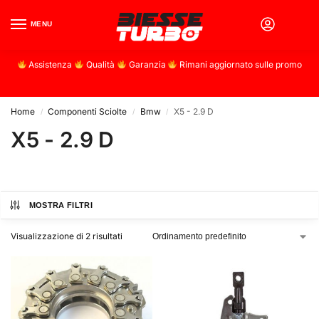
MENU
0
Assistenza
Qualità
Garanzia
Rimani aggiornato sulle promo
Home
Componenti Sciolte
Bmw
X5 - 2.9 D
/
/
/
X5 - 2.9 D
MOSTRA FILTRI
Visualizzazione di 2 risultati