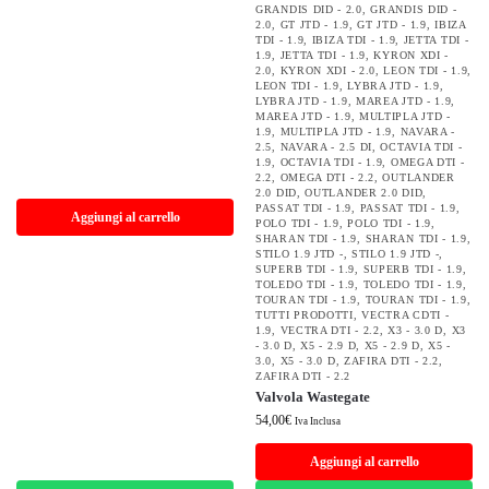
GRANDIS DID - 2.0
,
GRANDIS DID -
2.0
,
GT JTD - 1.9
,
GT JTD - 1.9
,
IBIZA
TDI - 1.9
,
IBIZA TDI - 1.9
,
JETTA TDI -
1.9
,
JETTA TDI - 1.9
,
KYRON XDI -
2.0
,
KYRON XDI - 2.0
,
LEON TDI - 1.9
,
LEON TDI - 1.9
,
LYBRA JTD - 1.9
,
LYBRA JTD - 1.9
,
MAREA JTD - 1.9
,
MAREA JTD - 1.9
,
MULTIPLA JTD -
1.9
,
MULTIPLA JTD - 1.9
,
NAVARA -
2.5
,
NAVARA - 2.5 DI
,
OCTAVIA TDI -
1.9
,
OCTAVIA TDI - 1.9
,
OMEGA DTI -
2.2
,
OMEGA DTI - 2.2
,
OUTLANDER
2.0 DID
,
OUTLANDER 2.0 DID
,
PASSAT TDI - 1.9
,
PASSAT TDI - 1.9
,
Aggiungi al carrello
POLO TDI - 1.9
,
POLO TDI - 1.9
,
SHARAN TDI - 1.9
,
SHARAN TDI - 1.9
,
STILO 1.9 JTD -
,
STILO 1.9 JTD -
,
SUPERB TDI - 1.9
,
SUPERB TDI - 1.9
,
TOLEDO TDI - 1.9
,
TOLEDO TDI - 1.9
,
TOURAN TDI - 1.9
,
TOURAN TDI - 1.9
,
TUTTI PRODOTTI
,
VECTRA CDTI -
1.9
,
VECTRA DTI - 2.2
,
X3 - 3.0 D
,
X3
- 3.0 D
,
X5 - 2.9 D
,
X5 - 2.9 D
,
X5 -
3.0
,
X5 - 3.0 D
,
ZAFIRA DTI - 2.2
,
ZAFIRA DTI - 2.2
Valvola Wastegate
54,00
€
Iva Inclusa
Aggiungi al carrello