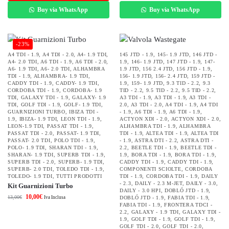
Buy via WhatsApp
Buy via WhatsApp
-23%
A4 TDI - 1.9
,
A4 TDI - 2.0
,
A4- 1.9 TDI
,
145 JTD - 1.9
,
145- 1.9 JTD
,
146 JTD -
A4- 2.0 TDI
,
A6 TDI - 1.9
,
A6 TDI - 2.0
,
1.9
,
146- 1.9 JTD
,
147 JTD - 1.9
,
147-
A6- 1.9 TDI
,
A6- 2.0 TDI
,
ALHAMBRA
1.9 JTD
,
156 2.4 JTD
,
156 JTD - 1.9
,
TDI - 1.9
,
ALHAMBRA- 1.9 TDI
,
156- 1.9 JTD
,
156- 2.4 JTD
,
159 JTD -
CADDY TDI - 1.9
,
CADDY- 1.9 TDI
,
1.9
,
159- 1.9 JTD
,
9.3 TID - 2.2
,
9.3
CORDOBA TDI - 1.9
,
CORDOBA- 1.9
TID - 2.2
,
9.5 TID - 2.2
,
9.5 TID - 2.2
,
TDI
,
GALAXY TDI - 1.9
,
GALAXY- 1.9
A3 TDI - 1.9
,
A3 TDI - 1.9
,
A3 TDI -
TDI
,
GOLF TDI - 1.9
,
GOLF- 1.9 TDI
,
2.0
,
A3 TDI - 2.0
,
A4 TDI - 1.9
,
A4 TDI
GUARNIZIONI TURBO
,
IBIZA TDI -
- 1.9
,
A6 TDI - 1.9
,
A6 TDI - 1.9
,
1.9
,
IBIZA- 1.9 TDI
,
LEON TDI - 1.9
,
ACTYON XDI - 2.0
,
ACTYON XDI - 2.0
,
LEON-1.9 TDI
,
PASSAT TDI - 1.9
,
ALHAMBRA TDI - 1.9
,
ALHAMBRA
PASSAT TDI - 2.0
,
PASSAT- 1.9 TDI
,
TDI - 1.9
,
ALTEA TDI - 1.9
,
ALTEA TDI
PASSAT- 2.0 TDI
,
POLO TDI - 1.9
,
- 1.9
,
ASTRA DTI - 2.2
,
ASTRA DTI -
POLO- 1.9 TDI
,
SHARAN TDI - 1.9
,
2.2
,
BEETLE TDI - 1.9
,
BEETLE TDI -
SHARAN- 1.9 TDI
,
SUPERB TDI - 1.9
,
1.9
,
BORA TDI - 1.9
,
BORA TDI - 1.9
,
SUPERB TDI - 2.0
,
SUPERB- 1.9 TDI
,
CADDY TDI - 1.9
,
CADDY TDI - 1.9
,
SUPERB- 2.0 TDI
,
TOLEDO TDI - 1.9
,
COMPONENTI SCIOLTE
,
CORDOBA
TOLEDO- 1.9 TDI
,
TUTTI PRODOTTI
TDI - 1.9
,
CORDOBA TDI - 1.9
,
DAILY
- 2.3
,
DAILY - 2.3 M-JET
,
DAILY - 3.0
,
Kit Guarnizioni Turbo
DAILY - 3.0 HPI
,
DOBLÓ JTD - 1.9
,
10,00
€
13,00
€
Iva Inclusa
DOBLÓ JTD - 1.9
,
FABIA TDI - 1.9
,
FABIA TDI - 1.9
,
FRONTERA TDCI -
2.2
,
GALAXY - 1.9 TDI
,
GALAXY TDI -
1.9
,
GOLF TDI - 1.9
,
GOLF TDI - 1.9
,
GOLF TDI - 2.0
,
GOLF TDI - 2.0
,