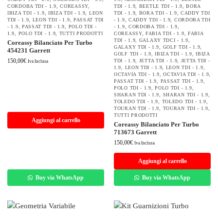
CORDOBA TDI - 1.9
,
COREASSY
,
TDI - 1.9
,
BEETLE TDI - 1.9
,
BORA
IBIZA TDI - 1.9
,
IBIZA TDI - 1.9
,
LEON
TDI - 1.9
,
BORA TDI - 1.9
,
CADDY TDI
TDI - 1.9
,
LEON TDI - 1.9
,
PASSAT TDI
- 1.9
,
CADDY TDI - 1.9
,
CORDOBA TDI
- 1.9
,
PASSAT TDI - 1.9
,
POLO TDI -
- 1.9
,
CORDOBA TDI - 1.9
,
1.9
,
POLO TDI - 1.9
,
TUTTI PRODOTTI
COREASSY
,
FABIA TDI - 1.9
,
FABIA
TDI - 1.9
,
GALAXY TDCI - 1.9
,
Coreassy Bilanciato Per Turbo
GALAXY TDI - 1.9
,
GOLF TDI - 1.9
,
454231 Garrett
GOLF TDI - 1.9
,
IBIZA TDI - 1.9
,
IBIZA
150,00
€
TDI - 1.9
,
JETTA TDI - 1.9
,
JETTA TDI -
Iva Inclusa
1.9
,
LEON TDI - 1.9
,
LEON TDI - 1.9
,
OCTAVIA TDI - 1.9
,
OCTAVIA TDI - 1.9
,
PASSAT TDI - 1.9
,
PASSAT TDI - 1.9
,
POLO TDI - 1.9
,
POLO TDI - 1.9
,
SHARAN TDI - 1.9
,
SHARAN TDI - 1.9
,
TOLEDO TDI - 1.9
,
TOLEDO TDI - 1.9
,
TOURAN TDI - 1.9
,
TOURAN TDI - 1.9
,
TUTTI PRODOTTI
Aggiungi al carrello
Coreassy Bilanciato Per Turbo
713673 Garrett
150,00
€
Iva Inclusa
Aggiungi al carrello
Buy via WhatsApp
Buy via WhatsApp