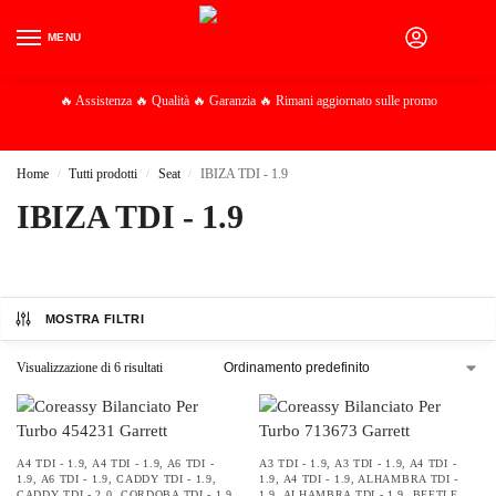
MENU
0
🔥 Assistenza 🔥 Qualità 🔥 Garanzia 🔥 Rimani aggiornato sulle promo
Home
Tutti prodotti
Seat
IBIZA TDI - 1.9
/
/
/
IBIZA TDI - 1.9
MOSTRA FILTRI
Visualizzazione di 6 risultati
A4 TDI - 1.9
,
A4 TDI - 1.9
,
A6 TDI -
A3 TDI - 1.9
,
A3 TDI - 1.9
,
A4 TDI -
1.9
,
A6 TDI - 1.9
,
CADDY TDI - 1.9
,
1.9
,
A4 TDI - 1.9
,
ALHAMBRA TDI -
CADDY TDI - 2.0
,
CORDOBA TDI - 1.9
,
1.9
,
ALHAMBRA TDI - 1.9
,
BEETLE