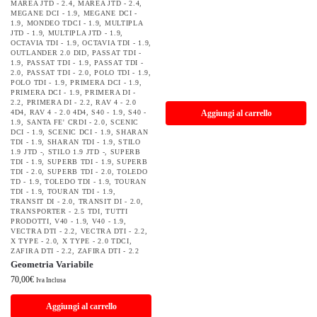
MAREA JTD - 2.4
,
MAREA JTD - 2.4
,
MEGANE DCI - 1.9
,
MEGANE DCI -
1.9
,
MONDEO TDCI - 1.9
,
MULTIPLA
JTD - 1.9
,
MULTIPLA JTD - 1.9
,
OCTAVIA TDI - 1.9
,
OCTAVIA TDI - 1.9
,
OUTLANDER 2.0 DID
,
PASSAT TDI -
1.9
,
PASSAT TDI - 1.9
,
PASSAT TDI -
2.0
,
PASSAT TDI - 2.0
,
POLO TDI - 1.9
,
POLO TDI - 1.9
,
PRIMERA DCI - 1.9
,
PRIMERA DCI - 1.9
,
PRIMERA DI -
2.2
,
PRIMERA DI - 2.2
,
RAV 4 - 2.0
4D4
,
RAV 4 - 2.0 4D4
,
S40 - 1.9
,
S40 -
Aggiungi al carrello
1.9
,
SANTA FE' CRDI - 2.0
,
SCENIC
DCI - 1.9
,
SCENIC DCI - 1.9
,
SHARAN
TDI - 1.9
,
SHARAN TDI - 1.9
,
STILO
1.9 JTD -
,
STILO 1.9 JTD -
,
SUPERB
TDI - 1.9
,
SUPERB TDI - 1.9
,
SUPERB
TDI - 2.0
,
SUPERB TDI - 2.0
,
TOLEDO
TD - 1.9
,
TOLEDO TDI - 1.9
,
TOURAN
TDI - 1.9
,
TOURAN TDI - 1.9
,
TRANSIT DI - 2.0
,
TRANSIT DI - 2.0
,
TRANSPORTER - 2.5 TDI
,
TUTTI
PRODOTTI
,
V40 - 1.9
,
V40 - 1.9
,
VECTRA DTI - 2.2
,
VECTRA DTI - 2.2
,
X TYPE - 2.0
,
X TYPE - 2.0 TDCI
,
ZAFIRA DTI - 2.2
,
ZAFIRA DTI - 2.2
Geometria Variabile
70,00
€
Iva Inclusa
Aggiungi al carrello