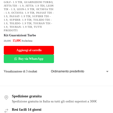
GOLF- 1.9 TDI
,
GUARNIZIONI TURBO
,
JETTA TDI - 1.9
,
JETTA- 1.9 TDI
,
LEON
TDI - 1.9
,
LEON-1.9 TDI
,
OCTAVIA TDI
- 1.9
,
OCTAVIA- 1.9 TDI
,
PASSAT TDI -
1.9
,
PASSAT- 1.9 TDI
,
SUPERB TDI -
1.9
,
SUPERB- 1.9 TDI
,
TOLEDO TDI -
1.9
,
TOLEDO- 1.9 TDI
,
TOURAN TDI -
1.9
,
TOURAN- 1.9 TDI
,
TUTTI
PRODOTTI
Kit Guarnizioni Turbo
15,00
€
20,00
€
Iva Inclusa
Aggiungi al carrello
Buy via WhatsApp
Visualizzazione di 3 risultati
Spedizione gratuita
Spedizione gratuita in Italia su tutti gli ordini superiori a 300€
Resi facili 14 giorni