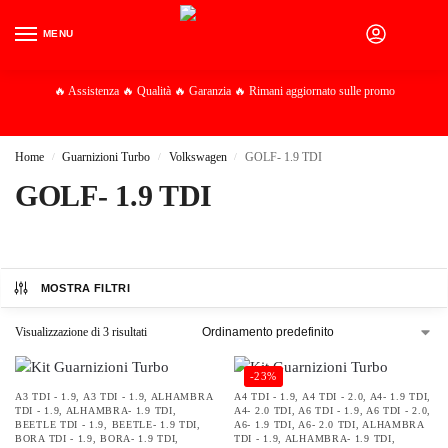
MENU
0
🔥 Assistenza 🔥 Qualità 🔥 Garanzia 🔥 Rimani aggiornato sulle promo
Home
Guarnizioni Turbo
Volkswagen
GOLF- 1.9 TDI
/
/
/
GOLF- 1.9 TDI
MOSTRA FILTRI
Visualizzazione di 3 risultati
-23%
A3 TDI - 1.9
,
A3 TDI - 1.9
,
ALHAMBRA
A4 TDI - 1.9
,
A4 TDI - 2.0
,
A4- 1.9 TDI
,
TDI - 1.9
,
ALHAMBRA- 1.9 TDI
,
A4- 2.0 TDI
,
A6 TDI - 1.9
,
A6 TDI - 2.0
,
BEETLE TDI - 1.9
,
BEETLE- 1.9 TDI
,
A6- 1.9 TDI
,
A6- 2.0 TDI
,
ALHAMBRA
BORA TDI - 1.9
,
BORA- 1.9 TDI
,
TDI - 1.9
,
ALHAMBRA- 1.9 TDI
,