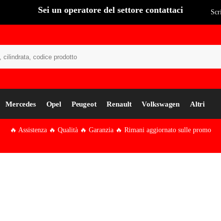
Sei un operatore del settore contattaci
Scr
Cer
Mercedes
Opel
Peugeot
Renault
Volkswagen
Altri
🔥 Assistenza 🔥 Qualità 🔥 Garanzia 🔥 Rimani aggiornato sulle promo