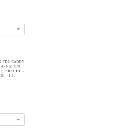
9 TDI
,
CADDY
ARNIZIONI
DI
,
POLO TDI -
I - 1.9
,