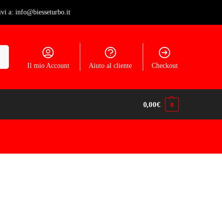
ivi a: info@biesseturbo.it
ca
Il mio Account
Aiuto al cliente
Checkout
0,00
€
0