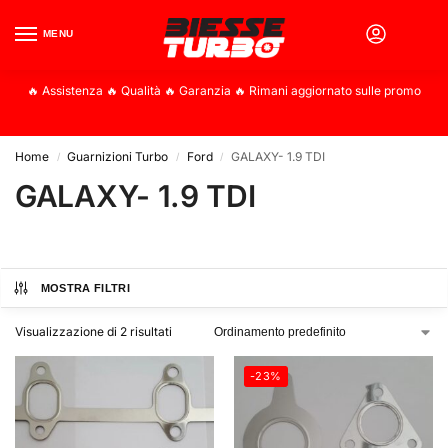
MENU
0
🔥 Assistenza 🔥 Qualità 🔥 Garanzia 🔥 Rimani aggiornato sulle promo
Home
Guarnizioni Turbo
Ford
GALAXY- 1.9 TDI
/
/
/
GALAXY- 1.9 TDI
MOSTRA FILTRI
Visualizzazione di 2 risultati
-23%