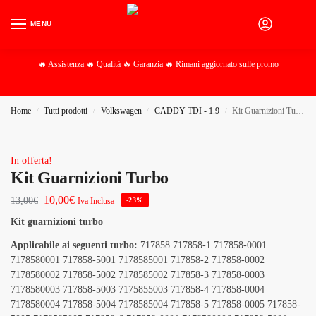
MENU
0
🔥 Assistenza 🔥 Qualità 🔥 Garanzia 🔥 Rimani aggiornato sulle promo
Home
Tutti prodotti
Volkswagen
CADDY TDI - 1.9
Kit Guarnizioni Turbo
/
/
/
/
In offerta!
Kit Guarnizioni Turbo
10,00
€
13,00
€
Iva Inclusa
-23%
Kit guarnizioni turbo
Applicabile ai seguenti turbo:
717858 717858-1 717858-0001
7178580001 717858-5001 7178585001 717858-2 717858-0002
7178580002 717858-5002 7178585002 717858-3 717858-0003
7178580003 717858-5003 7175855003 717858-4 717858-0004
7178580004 717858-5004 7178585004 717858-5 717858-0005 717858-