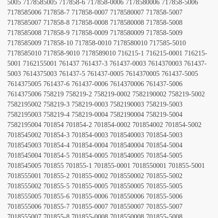
5005 7178585005 717858-6 717858-0006 7178580006 717858-5006
7178585006 717858-7 717858-0007 7178580007 717858-5007
7178585007 717858-8 717858-0008 7178580008 717858-5008
7178585008 717858-9 717858-0009 7178580009 717858-5009
7178585009 717858-10 717858-0010 7178580010 717585-5010
7178585010 717858-9010 7178589010 716215-1 716215-0001 716215-
5001 7162155001 761437 761437-3 761437-0003 7614370003 761437-
5003 7614375003 761437-5 761437-0005 7614370005 761437-5005
7614375005 761437-6 761437-0006 7614370006 761437-5006
7614375006 758219 758219-2 758219-0002 7582190002 758219-5002
7582195002 758219-3 758219-0003 7582190003 758219-5003
7582195003 758219-4 758219-0004 7582190004 758219-5004
7582195004 701854 701854-2 701854-0002 701854002 701854-5002
7018545002 701854-3 701854-0003 7018540003 701854-5003
7018545003 701854-4 701854-0004 7018540004 701854-5004
7018545004 701854-5 701854-0005 7018540005 701854-5005
7018545005 701855 701855-1 701855-0001 7018550001 701855-5001
7018555001 701855-2 701855-0002 7018550002 701855-5002
7018555002 701855-5 701855-0005 7018550005 701855-5005
7018555005 701855-6 701855-0006 7018550006 701855-5006
7018555006 701855-7 701855-0007 7018550007 701855-5007
7018555007 701855-8 701855-0008 7018550008 701855-5008