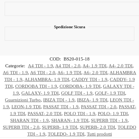
Spedizione Sicura
COD:
BS20-015-18
Categorie:
A4 TDI - 1.9
,
A4 TDI - 2.0
,
A4- 1.9 TDI
,
A4- 2.0 TDI
,
A6 TDI - 1.9
,
A6 TDI - 2.0
,
A6- 1.9 TDI
,
A6- 2.0 TDI
,
ALHAMBRA
TDI - 1.9
,
ALHAMBRA- 1.9 TDI
,
CADDY TDI - 1.9
,
CADDY- 1.9
TDI
,
CORDOBA TDI - 1.9
,
CORDOBA- 1.9 TDI
,
GALAXY TDI -
1.9
,
GALAXY- 1.9 TDI
,
GOLF TDI - 1.9
,
GOLF- 1.9 TDI
,
Guarnizioni Turbo
,
IBIZA TDI - 1.9
,
IBIZA- 1.9 TDI
,
LEON TDI -
1.9
,
LEON-1.9 TDI
,
PASSAT TDI - 1.9
,
PASSAT TDI - 2.0
,
PASSAT-
1.9 TDI
,
PASSAT- 2.0 TDI
,
POLO TDI - 1.9
,
POLO- 1.9 TDI
,
SHARAN TDI - 1.9
,
SHARAN- 1.9 TDI
,
SUPERB TDI - 1.9
,
SUPERB TDI - 2.0
,
SUPERB- 1.9 TDI
,
SUPERB- 2.0 TDI
,
TOLEDO
TDI - 1.9
,
TOLEDO- 1.9 TDI
,
Tutti prodotti