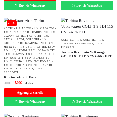
Buy via WhatsApp
Buy via WhatsApp
-25%
A3 TDI - 1.9
,
A3 TDI - 1.9
,
ALTEA TDI -
1.9
,
ALTEA- 1.9 TDI
,
CADDY TDI - 1.9
,
CADDY- 1.9 TDI
,
FABIA TDI - 1.9
,
FABIA- 1.9 TDI
,
GOLF TDI - 1.9
,
GOLF TDI - 1.9
,
GOLF TDI - 1.9
,
GOLF- 1.9 TDI
,
GUARNIZIONI TURBO
,
TURBINE REVISIONATE
,
TUTTI
JETTA TDI - 1.9
,
JETTA- 1.9 TDI
,
LEON
PRODOTTI
TDI - 1.9
,
LEON-1.9 TDI
,
OCTAVIA TDI
Turbina Revionata Volkswagen
- 1.9
,
OCTAVIA- 1.9 TDI
,
PASSAT TDI -
GOLF 1.9 TDI 115 CV GARRETT
1.9
,
PASSAT- 1.9 TDI
,
SUPERB TDI -
1.9
,
SUPERB- 1.9 TDI
,
TOLEDO TDI -
1.9
,
TOLEDO- 1.9 TDI
,
TOURAN TDI -
1.9
,
TOURAN- 1.9 TDI
,
TUTTI
PRODOTTI
Kit Guarnizioni Turbo
15,00
€
20,00
€
Iva Inclusa
Aggiungi al carrello
Buy via WhatsApp
Buy via WhatsApp