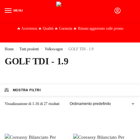
MENU
0
🔥 Assistenza 🔥 Qualità 🔥 Garanzia 🔥 Rimani aggiornato sulle promo
Home
Tutti prodotti
Volkswagen
GOLF TDI - 1.9
/
/
/
GOLF TDI - 1.9
MOSTRA FILTRI
Visualizzazione di 1-16 di 27 risultati