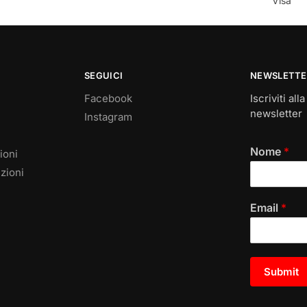
Visa
SEGUICI
NEWSLETTE
Facebook
Iscriviti all
newsletter
Instagram
Nome
*
ioni
zioni
Email
*
Submit