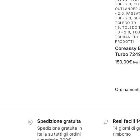
TDI - 2.0
,
OU
OUTLANDER 2
- 2.0
,
PASSAT
TDI - 2.0
,
SUP
TOLEDO TD - 
1.9
,
TOLEDO T
TD - 2.0
,
TOU
TOURAN TDI -
PRODOTTI
Coreassy B
Turbo 7249
150,00
€
Iva 
Spedizione gratuita
Resi facili 1
Spedizione gratuita in
14 giorni di g
Italia su tutti gli ordini
rimborso
superiori a 300€