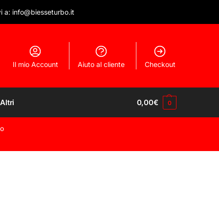
vi a: info@biesseturbo.it
Il mio Account
Aiuto al cliente
Checkout
Altri
0,00
€
0
mo