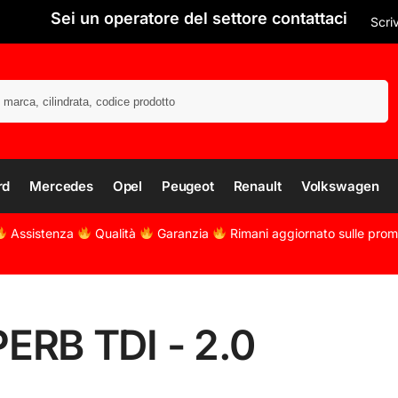
Sei un operatore del settore contattaci
Scri
Cerca
rd
Mercedes
Opel
Peugeot
Renault
Volkswagen
Assistenza
Qualità
Garanzia
Rimani aggiornato sulle pro
ERB TDI - 2.0