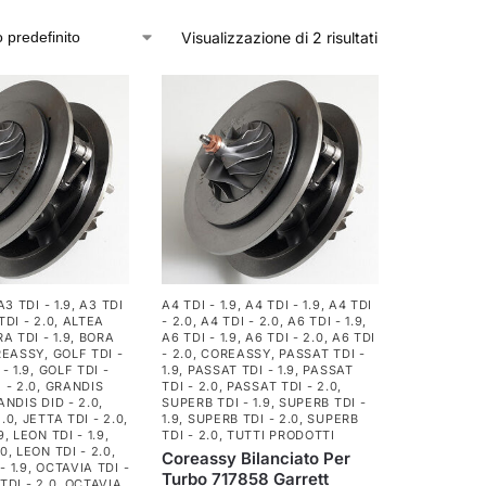
Visualizzazione di 2 risultati
A3 TDI - 1.9
,
A3 TDI
A4 TDI - 1.9
,
A4 TDI - 1.9
,
A4 TDI
DI - 2.0
,
ALTEA
- 2.0
,
A4 TDI - 2.0
,
A6 TDI - 1.9
,
A TDI - 1.9
,
BORA
A6 TDI - 1.9
,
A6 TDI - 2.0
,
A6 TDI
REASSY
,
GOLF TDI -
- 2.0
,
COREASSY
,
PASSAT TDI -
- 1.9
,
GOLF TDI -
1.9
,
PASSAT TDI - 1.9
,
PASSAT
 - 2.0
,
GRANDIS
TDI - 2.0
,
PASSAT TDI - 2.0
,
ANDIS DID - 2.0
,
SUPERB TDI - 1.9
,
SUPERB TDI -
2.0
,
JETTA TDI - 2.0
,
1.9
,
SUPERB TDI - 2.0
,
SUPERB
9
,
LEON TDI - 1.9
,
TDI - 2.0
,
TUTTI PRODOTTI
.0
,
LEON TDI - 2.0
,
Coreassy Bilanciato Per
- 1.9
,
OCTAVIA TDI -
Turbo 717858 Garrett
TDI - 2.0
,
OCTAVIA