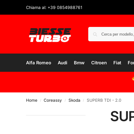
Chiama al: +39 0854988761
Alfa Romeo
Audi
Bmw
Citroen
Fiat
Fo
Home
Coreassy
Skoda
SUPERB TDI - 2.0
/
/
/
SUP