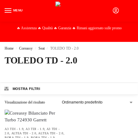
MENU
0
🔥 Assistenza 🔥 Qualità 🔥 Garanzia 🔥 Rimani aggiornato sulle promo
Home
Coreassy
Seat
TOLEDO TD - 2.0
/
/
/
TOLEDO TD - 2.0
MOSTRA FILTRI
Visualizzazione del risultato
A3 TDI - 1.9
,
A3 TDI - 1.9
,
A3 TDI -
2.0
,
ALTEA TDI - 2.0
,
ALTEA TDI - 2.0
,
BORA TDI - 1.9
,
BORA TDI - 1.9
,