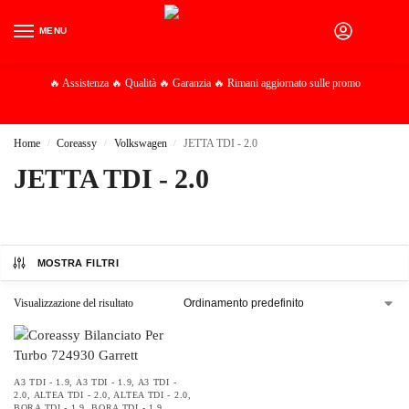
MENU
0
🔥 Assistenza 🔥 Qualità 🔥 Garanzia 🔥 Rimani aggiornato sulle promo
Home
Coreassy
Volkswagen
JETTA TDI - 2.0
/
/
/
JETTA TDI - 2.0
MOSTRA FILTRI
Visualizzazione del risultato
A3 TDI - 1.9
,
A3 TDI - 1.9
,
A3 TDI -
2.0
,
ALTEA TDI - 2.0
,
ALTEA TDI - 2.0
,
BORA TDI - 1.9
,
BORA TDI - 1.9
,