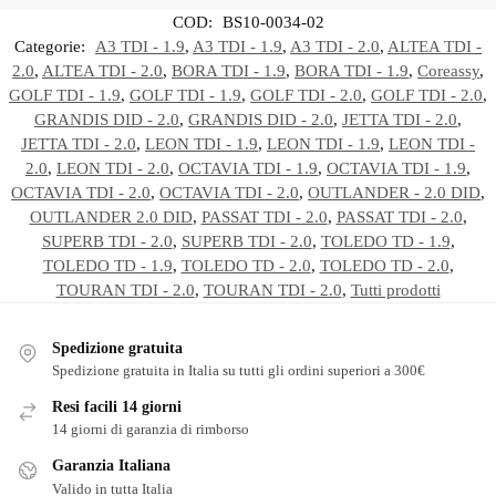
COD:
BS10-0034-02
Categorie:
A3 TDI - 1.9
,
A3 TDI - 1.9
,
A3 TDI - 2.0
,
ALTEA TDI -
2.0
,
ALTEA TDI - 2.0
,
BORA TDI - 1.9
,
BORA TDI - 1.9
,
Coreassy
,
GOLF TDI - 1.9
,
GOLF TDI - 1.9
,
GOLF TDI - 2.0
,
GOLF TDI - 2.0
,
GRANDIS DID - 2.0
,
GRANDIS DID - 2.0
,
JETTA TDI - 2.0
,
JETTA TDI - 2.0
,
LEON TDI - 1.9
,
LEON TDI - 1.9
,
LEON TDI -
2.0
,
LEON TDI - 2.0
,
OCTAVIA TDI - 1.9
,
OCTAVIA TDI - 1.9
,
OCTAVIA TDI - 2.0
,
OCTAVIA TDI - 2.0
,
OUTLANDER - 2.0 DID
,
OUTLANDER 2.0 DID
,
PASSAT TDI - 2.0
,
PASSAT TDI - 2.0
,
SUPERB TDI - 2.0
,
SUPERB TDI - 2.0
,
TOLEDO TD - 1.9
,
TOLEDO TD - 1.9
,
TOLEDO TD - 2.0
,
TOLEDO TD - 2.0
,
TOURAN TDI - 2.0
,
TOURAN TDI - 2.0
,
Tutti prodotti
Spedizione gratuita
Spedizione gratuita in Italia su tutti gli ordini superiori a 300€
Resi facili 14 giorni
14 giorni di garanzia di rimborso
Garanzia Italiana
Valido in tutta Italia