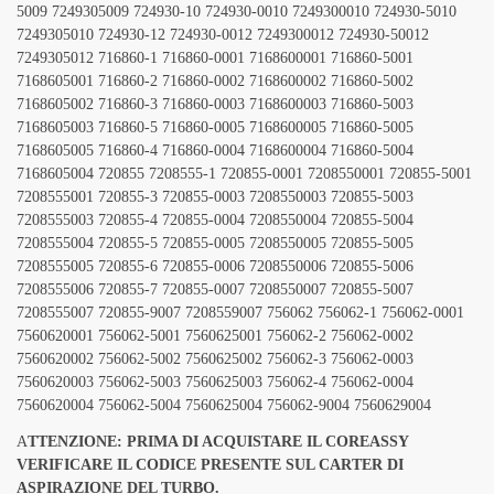
5009 7249305009 724930-10 724930-0010 7249300010 724930-5010
7249305010 724930-12 724930-0012 7249300012 724930-50012
7249305012 716860-1 716860-0001 7168600001 716860-5001
7168605001 716860-2 716860-0002 7168600002 716860-5002
7168605002 716860-3 716860-0003 7168600003 716860-5003
7168605003 716860-5 716860-0005 7168600005 716860-5005
7168605005 716860-4 716860-0004 7168600004 716860-5004
7168605004 720855 7208555-1 720855-0001 7208550001 720855-5001
7208555001 720855-3 720855-0003 7208550003 720855-5003
7208555003 720855-4 720855-0004 7208550004 720855-5004
7208555004 720855-5 720855-0005 7208550005 720855-5005
7208555005 720855-6 720855-0006 7208550006 720855-5006
7208555006 720855-7 720855-0007 7208550007 720855-5007
7208555007 720855-9007 7208559007 756062 756062-1 756062-0001
7560620001 756062-5001 7560625001 756062-2 756062-0002
7560620002 756062-5002 7560625002 756062-3 756062-0003
7560620003 756062-5003 7560625003 756062-4 756062-0004
7560620004 756062-5004 7560625004 756062-9004 7560629004
A
TTENZIONE: PRIMA DI ACQUISTARE IL COREASSY
VERIFICARE IL CODICE PRESENTE SUL CARTER DI
ASPIRAZIONE DEL TURBO.