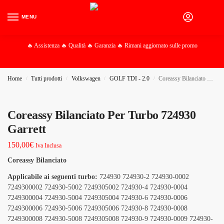
MENU
0
🔥 Assistenza 🔥 Qualità 🔥 Garanzia 🔥 Rimani aggiornato sulle promo
Home
Tutti prodotti
Volkswagen
GOLF TDI - 2.0
Coreassy Bilanciato Per Turbo 724930 Garrett
/
/
/
/
Coreassy Bilanciato Per Turbo 724930
Garrett
150,00
€
Iva Inclusa
Coreassy Bilanciato
Applicabile ai seguenti turbo:
724930 724930-2 724930-0002
7249300002 724930-5002 7249305002 724930-4 724930-0004
7249300004 724930-5004 7249305004 724930-6 724930-0006
7249300006 724930-5006 7249305006 724930-8 724930-0008
7249300008 724930-5008 7249305008 724930-9 724930-0009 724930-