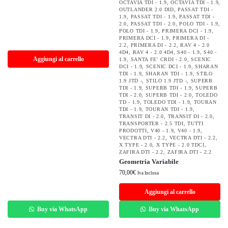
OCTAVIA TDI - 1.9
,
OCTAVIA TDI - 1.9
,
OUTLANDER 2.0 DID
,
PASSAT TDI -
1.9
,
PASSAT TDI - 1.9
,
PASSAT TDI -
2.0
,
PASSAT TDI - 2.0
,
POLO TDI - 1.9
,
POLO TDI - 1.9
,
PRIMERA DCI - 1.9
,
PRIMERA DCI - 1.9
,
PRIMERA DI -
2.2
,
PRIMERA DI - 2.2
,
RAV 4 - 2.0
4D4
,
RAV 4 - 2.0 4D4
,
S40 - 1.9
,
S40 -
Aggiungi al carrello
1.9
,
SANTA FE' CRDI - 2.0
,
SCENIC
DCI - 1.9
,
SCENIC DCI - 1.9
,
SHARAN
TDI - 1.9
,
SHARAN TDI - 1.9
,
STILO
1.9 JTD -
,
STILO 1.9 JTD -
,
SUPERB
TDI - 1.9
,
SUPERB TDI - 1.9
,
SUPERB
TDI - 2.0
,
SUPERB TDI - 2.0
,
TOLEDO
TD - 1.9
,
TOLEDO TDI - 1.9
,
TOURAN
TDI - 1.9
,
TOURAN TDI - 1.9
,
TRANSIT DI - 2.0
,
TRANSIT DI - 2.0
,
TRANSPORTER - 2.5 TDI
,
TUTTI
PRODOTTI
,
V40 - 1.9
,
V40 - 1.9
,
VECTRA DTI - 2.2
,
VECTRA DTI - 2.2
,
X TYPE - 2.0
,
X TYPE - 2.0 TDCI
,
ZAFIRA DTI - 2.2
,
ZAFIRA DTI - 2.2
Geometria Variabile
70,00
€
Iva Inclusa
Aggiungi al carrello
Buy via WhatsApp
Buy via WhatsApp