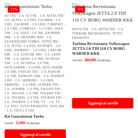
-21%
-9%
A3 TDI - 2.0
,
A3 TDI - 2.0
,
ALTEA TDI -
2.0
,
ALTEA- 2.0 TDI
,
CALIBER - 2.0
CRD
,
CALIBER - 2.0 CRD
,
COMPASS -
2.0 CRD
,
COMPASS - 2.0 CRD
,
GOLF
JETTA TDI - 2.0
,
JETTA TDI - 2.0
,
TDI - 2.0
,
GOLF- 2.0 TDI
,
GRANDIS
TURBINE REVISIONATE
,
TUTTI
DID - 2.0
,
GRANDIS DID - 2.0
,
PRODOTTI
GUARNIZIONI TURBO
,
JETTA TDI -
Turbina Revisionata Volkswagen
2.0
,
JETTA- 2.0 TDI
,
JOURNEY - 2.0
JETTA 2.0 TDI 110 CV BORG
CRD
,
JOURNEY - 2.0 CRD
,
LANCER
WARNER KKK
DID - 2.0
,
LANCER DID - 2.0
,
LEON
TDI - 2.0
,
LEON- 2.0 TDI
,
OCTAVIA
400,00
€
440,00
€
Iva Inclusa
TDI - 2.0
,
OCTAVIA- 2.0 TDI
,
OUTLANDER - 2.0 DID
,
OUTLANDER
2.0 DID
,
PASSAT TDI - 2.0
,
PASSAT-
2.0 TDI
,
PATRIOT CRD - 2.0
,
PATRIOT
CRD - 2.0
,
SEBRING - 2.0 CRD
,
SEBRING - 2.0 CRD
,
SUPERB TDI -
2.0
,
SUPERB- 2.0 TDI
,
TIGUAN TDI -
2.0
,
TIGUAN- 2.0 TDI
,
TOLEDO TDI -
2.0
,
TOLEDO- 2.0 TDI
,
TOURAN TDI -
2.0
,
TOURAN- 2.0 TDI
,
TT - 2.0
,
TT -
Aggiungi al carrello
2.0 TFSI
,
TUTTI PRODOTTI
,
YETI TDI
- 2.0
,
YETI-2.0 TDI
Kit Guarnizioni Turbo
15,00
€
19,00
€
Iva Inclusa
Aggiungi al carrello