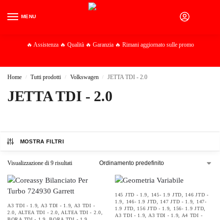
MENU
0
🔥 Assistenza 🔥 Qualità 🔥 Garanzia 🔥 Rimani aggiornato sulle promo
Home
Tutti prodotti
Volkswagen
JETTA TDI - 2.0
/
/
/
JETTA TDI - 2.0
MOSTRA FILTRI
Visualizzazione di 9 risultati
145 JTD - 1.9
,
145- 1.9 JTD
,
146 JTD -
1.9
,
146- 1.9 JTD
,
147 JTD - 1.9
,
147-
A3 TDI - 1.9
,
A3 TDI - 1.9
,
A3 TDI -
1.9 JTD
,
156 JTD - 1.9
,
156- 1.9 JTD
,
2.0
,
ALTEA TDI - 2.0
,
ALTEA TDI - 2.0
,
A3 TDI - 1.9
,
A3 TDI - 1.9
,
A4 TDI -
BORA TDI - 1.9
,
BORA TDI - 1.9
,