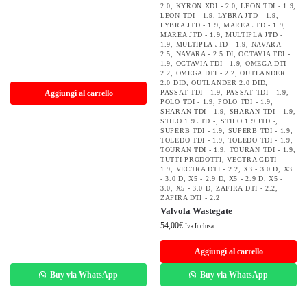
2.0
,
KYRON XDI - 2.0
,
LEON TDI - 1.9
,
LEON TDI - 1.9
,
LYBRA JTD - 1.9
,
LYBRA JTD - 1.9
,
MAREA JTD - 1.9
,
MAREA JTD - 1.9
,
MULTIPLA JTD -
1.9
,
MULTIPLA JTD - 1.9
,
NAVARA -
2.5
,
NAVARA - 2.5 DI
,
OCTAVIA TDI -
1.9
,
OCTAVIA TDI - 1.9
,
OMEGA DTI -
2.2
,
OMEGA DTI - 2.2
,
OUTLANDER
2.0 DID
,
OUTLANDER 2.0 DID
,
Aggiungi al carrello
PASSAT TDI - 1.9
,
PASSAT TDI - 1.9
,
POLO TDI - 1.9
,
POLO TDI - 1.9
,
SHARAN TDI - 1.9
,
SHARAN TDI - 1.9
,
STILO 1.9 JTD -
,
STILO 1.9 JTD -
,
SUPERB TDI - 1.9
,
SUPERB TDI - 1.9
,
TOLEDO TDI - 1.9
,
TOLEDO TDI - 1.9
,
TOURAN TDI - 1.9
,
TOURAN TDI - 1.9
,
TUTTI PRODOTTI
,
VECTRA CDTI -
1.9
,
VECTRA DTI - 2.2
,
X3 - 3.0 D
,
X3
- 3.0 D
,
X5 - 2.9 D
,
X5 - 2.9 D
,
X5 -
3.0
,
X5 - 3.0 D
,
ZAFIRA DTI - 2.2
,
ZAFIRA DTI - 2.2
Valvola Wastegate
54,00
€
Iva Inclusa
Aggiungi al carrello
Buy via WhatsApp
Buy via WhatsApp