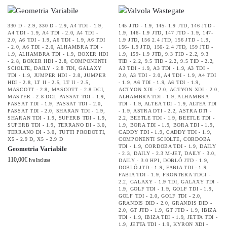
330 D - 2.9
,
330 D - 2.9
,
A4 TDI - 1.9
,
145 JTD - 1.9
,
145- 1.9 JTD
,
146 JTD -
A4 TDI - 1.9
,
A4 TDI - 2.0
,
A4 TDI -
1.9
,
146- 1.9 JTD
,
147 JTD - 1.9
,
147-
2.0
,
A6 TDI - 1.9
,
A6 TDI - 1.9
,
A6 TDI
1.9 JTD
,
156 2.4 JTD
,
156 JTD - 1.9
,
- 2.0
,
A6 TDI - 2.0
,
ALHAMBRA TDI -
156- 1.9 JTD
,
156- 2.4 JTD
,
159 JTD -
1.9
,
ALHAMBRA TDI - 1.9
,
BOXER HDI
1.9
,
159- 1.9 JTD
,
9.3 TID - 2.2
,
9.3
- 2.8
,
BOXER HDI - 2.8
,
COMPONENTI
TID - 2.2
,
9.5 TID - 2.2
,
9.5 TID - 2.2
,
SCIOLTE
,
DAILY - 2.8 TDI
,
GALAXY
A3 TDI - 1.9
,
A3 TDI - 1.9
,
A3 TDI -
TDI - 1.9
,
JUMPER HDI - 2.8
,
JUMPER
2.0
,
A3 TDI - 2.0
,
A4 TDI - 1.9
,
A4 TDI
HDI - 2.8
,
LT II - 2.5
,
LT II - 2.5
,
- 1.9
,
A6 TDI - 1.9
,
A6 TDI - 1.9
,
MASCOTT - 2.8
,
MASCOTT - 2.8 DCI
,
ACTYON XDI - 2.0
,
ACTYON XDI - 2.0
,
MASTER - 2.8 DCI
,
PASSAT TDI - 1.9
,
ALHAMBRA TDI - 1.9
,
ALHAMBRA
PASSAT TDI - 1.9
,
PASSAT TDI - 2.0
,
TDI - 1.9
,
ALTEA TDI - 1.9
,
ALTEA TDI
PASSAT TDI - 2.0
,
SHARAN TDI - 1.9
,
- 1.9
,
ASTRA DTI - 2.2
,
ASTRA DTI -
SHARAN TDI - 1.9
,
SUPERB TDI - 1.9
,
2.2
,
BEETLE TDI - 1.9
,
BEETLE TDI -
SUPERB TDI - 1.9
,
TERRANO DI - 3.0
,
1.9
,
BORA TDI - 1.9
,
BORA TDI - 1.9
,
TERRANO DI - 3.0
,
TUTTI PRODOTTI
,
CADDY TDI - 1.9
,
CADDY TDI - 1.9
,
X5 - 2.9 D
,
X5 - 2.9 D
COMPONENTI SCIOLTE
,
CORDOBA
TDI - 1.9
,
CORDOBA TDI - 1.9
,
DAILY
Geometria Variabile
- 2.3
,
DAILY - 2.3 M-JET
,
DAILY - 3.0
,
110,00
€
Iva Inclusa
DAILY - 3.0 HPI
,
DOBLÓ JTD - 1.9
,
DOBLÓ JTD - 1.9
,
FABIA TDI - 1.9
,
FABIA TDI - 1.9
,
FRONTERA TDCI -
2.2
,
GALAXY - 1.9 TDI
,
GALAXY TDI -
1.9
,
GOLF TDI - 1.9
,
GOLF TDI - 1.9
,
GOLF TDI - 2.0
,
GOLF TDI - 2.0
,
GRANDIS DID - 2.0
,
GRANDIS DID -
2.0
,
GT JTD - 1.9
,
GT JTD - 1.9
,
IBIZA
TDI - 1.9
,
IBIZA TDI - 1.9
,
JETTA TDI -
1.9
,
JETTA TDI - 1.9
,
KYRON XDI -