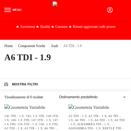
MENU
0
🔥 Assistenza 🔥 Qualità 🔥 Garanzia 🔥 Rimani aggiornato sulle promo
Home
Componenti Sciolte
Audi
A6 TDI - 1.9
/
/
/
A6 TDI - 1.9
MOSTRA FILTRI
Visualizzazione di 6 risultati
145 JTD - 1.9
,
145- 1.9 JTD
,
146 JTD -
A3 TDI - 1.9
,
A3 TDI - 1.9
,
A4 TDI -
1.9
,
146- 1.9 JTD
,
147 JTD - 1.9
,
147-
1.9
,
A4 TDI - 1.9
,
A6 TDI - 1.9
,
A6 TDI
1.9 JTD
,
156 JTD - 1.9
,
156- 1.9 JTD
,
- 1.9
,
ALHAMBRA TDI - 1.9
,
A3 TDI - 1.9
,
A3 TDI - 1.9
,
A4 TDI -
ALHAMBRA TDI - 1.9
,
BEETLE TDI -