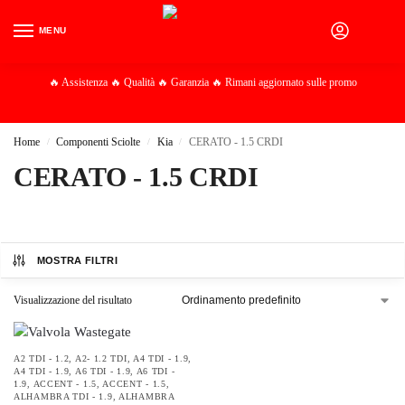
MENU
0
🔥 Assistenza 🔥 Qualità 🔥 Garanzia 🔥 Rimani aggiornato sulle promo
Home
Componenti Sciolte
Kia
CERATO - 1.5 CRDI
/
/
/
CERATO - 1.5 CRDI
MOSTRA FILTRI
Visualizzazione del risultato
A2 TDI - 1.2
,
A2- 1.2 TDI
,
A4 TDI - 1.9
,
A4 TDI - 1.9
,
A6 TDI - 1.9
,
A6 TDI -
1.9
,
ACCENT - 1.5
,
ACCENT - 1.5
,
ALHAMBRA TDI - 1.9
,
ALHAMBRA