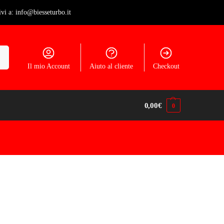
ivi a: info@biesseturbo.it
ca
Il mio Account
Aiuto al cliente
Checkout
0,00
€
0