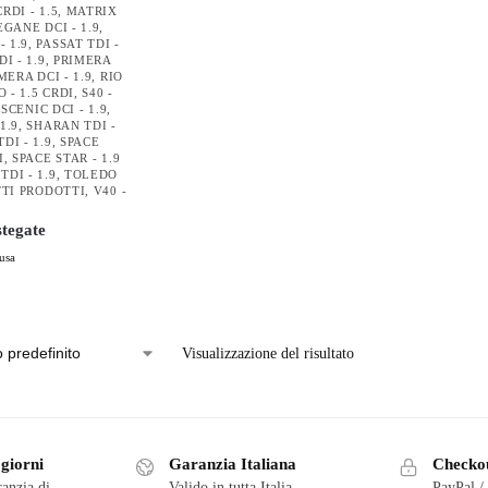
RDI - 1.5
,
MATRIX
GANE DCI - 1.9
,
 1.9
,
PASSAT TDI -
I - 1.9
,
PRIMERA
MERA DCI - 1.9
,
RIO
O - 1.5 CRDI
,
S40 -
,
SCENIC DCI - 1.9
,
1.9
,
SHARAN TDI -
DI - 1.9
,
SPACE
I
,
SPACE STAR - 1.9
DI - 1.9
,
TOLEDO
TI PRODOTTI
,
V40 -
tegate
usa
Visualizzazione del risultato
 giorni
Garanzia Italiana
Checkou
ranzia di
Valido in tutta Italia
PayPal /