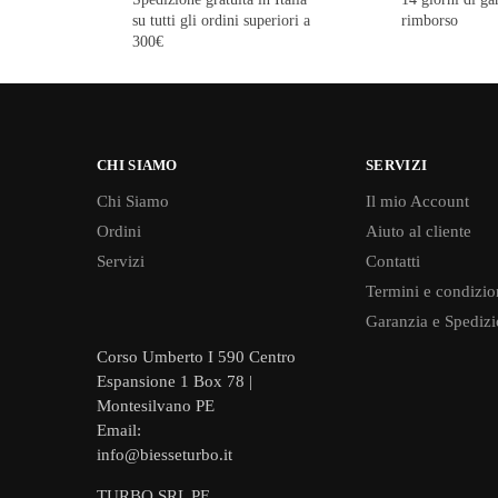
su tutti gli ordini superiori a
rimborso
300€
CHI SIAMO
SERVIZI
Chi Siamo
Il mio Account
Ordini
Aiuto al cliente
Servizi
Contatti
Termini e condizio
Garanzia e Spedizi
Corso Umberto I 590 Centro
Espansione 1 Box 78 |
Montesilvano PE
Email:
info@biesseturbo.it
TURBO SRL PE