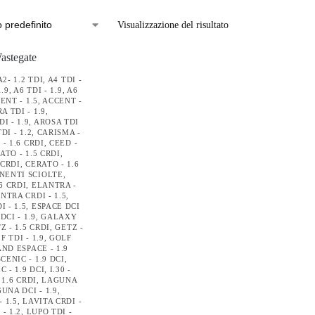
Visualizzazione del risultato
A2- 1.2 TDI
,
A4 TDI -
1.9
,
A6 TDI - 1.9
,
A6
ENT - 1.5
,
ACCENT -
 TDI - 1.9
,
I - 1.9
,
AROSA TDI
DI - 1.2
,
CARISMA -
 - 1.6 CRDI
,
CEED -
ATO - 1.5 CRDI
,
 CRDI
,
CERATO - 1.6
NENTI SCIOLTE
,
6 CRDI
,
ELANTRA -
NTRA CRDI - 1.5
,
 - 1.5
,
ESPACE DCI
DCI - 1.9
,
GALAXY
Z - 1.5 CRDI
,
GETZ -
F TDI - 1.9
,
GOLF
ND ESPACE - 1.9
CENIC - 1.9 DCI
,
 - 1.9 DCI
,
I.30 -
 1.6 CRDI
,
LAGUNA
UNA DCI - 1.9
,
- 1.5
,
LAVITA CRDI -
- 1.2
,
LUPO TDI -