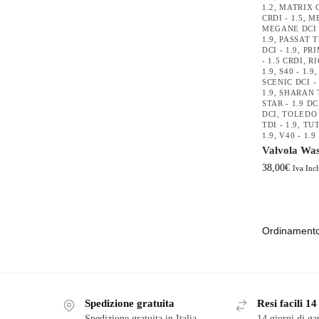
1.2
,
MATRIX C
CRDI - 1.5
,
ME
MEGANE DCI -
1.9
,
PASSAT TD
DCI - 1.9
,
PRI
- 1.5 CRDI
,
RI
1.9
,
S40 - 1.9
SCENIC DCI - 
1.9
,
SHARAN T
STAR - 1.9 DC
DCI
,
TOLEDO T
TDI - 1.9
,
TUT
1.9
,
V40 - 1.9
Valvola Was
38,00
€
Iva Incl
Spedizione gratuita
Resi facili 14
Spedizione gratuita in Italia
14 giorni di ga