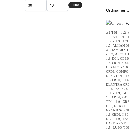
Filtra
A2 TDI - 1.2
,
1.9
,
A4 TDI - 
TDI - 1.9
,
ACC
1.5
,
ALHAMBRA
ALHAMBRA TD
- 1.2
,
AROSA T
1.9 DCI
,
CEED
1.6 CRDI
,
CER
CERATO - 1.6
CRDI
,
COMPO
ELANTRA - 1.
1.6 CRDI
,
ELA
ELANTRA CRDI
- 1.9
,
ESPACE 
TDI - 1.9
,
GET
1.5 CRDI
,
GOL
TDI - 1.9
,
GRA
DCI
,
GRAND S
GRAND SCENIC
1.6 CRDI
,
I.30
DCI - 1.9
,
LAG
LAVITA CRDI 
1.5
,
LUPO TDI 