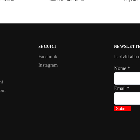
SEGUICI
NEWSLETT
Facebook
Iscriviti alla
Instagram
Nome
*
ni
Email
*
oni
Submit