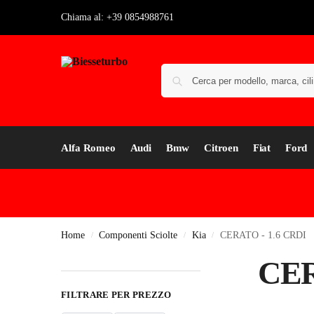
Chiama al: +39 0854988761
Alfa Romeo
Audi
Bmw
Citroen
Fiat
Ford
Home
Componenti Sciolte
Kia
CERATO - 1.6 CRDI
/
/
/
CER
FILTRARE PER PREZZO