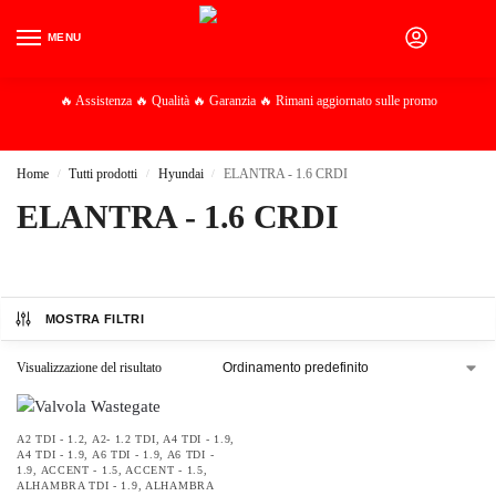
MENU
0
🔥 Assistenza 🔥 Qualità 🔥 Garanzia 🔥 Rimani aggiornato sulle promo
Home
Tutti prodotti
Hyundai
ELANTRA - 1.6 CRDI
/
/
/
ELANTRA - 1.6 CRDI
MOSTRA FILTRI
Visualizzazione del risultato
A2 TDI - 1.2
,
A2- 1.2 TDI
,
A4 TDI - 1.9
,
A4 TDI - 1.9
,
A6 TDI - 1.9
,
A6 TDI -
1.9
,
ACCENT - 1.5
,
ACCENT - 1.5
,
ALHAMBRA TDI - 1.9
,
ALHAMBRA