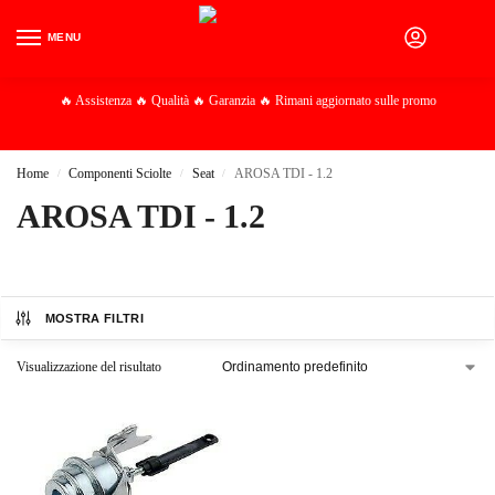
MENU
0
🔥 Assistenza 🔥 Qualità 🔥 Garanzia 🔥 Rimani aggiornato sulle promo
Home
Componenti Sciolte
Seat
AROSA TDI - 1.2
/
/
/
AROSA TDI - 1.2
MOSTRA FILTRI
Visualizzazione del risultato