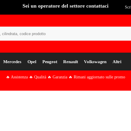
Sei un operatore del settore contattaci
Scr
Cer
Mercedes
Opel
Peugeot
Renault
Volkswagen
Altri
🔥 Assistenza 🔥 Qualità 🔥 Garanzia 🔥 Rimani aggiornato sulle promo