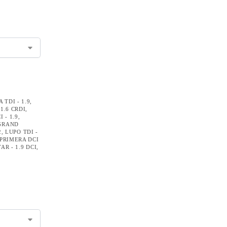
TDI - 1.9
,
1.6 CRDI
,
 - 1.9
,
GRAND
2
,
LUPO TDI -
PRIMERA DCI
AR - 1.9 DCI
,