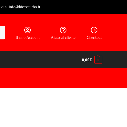
ivi a: info@biesseturbo.it
ca
Il mio Account
Aiuto al cliente
Checkout
0,00
€
0