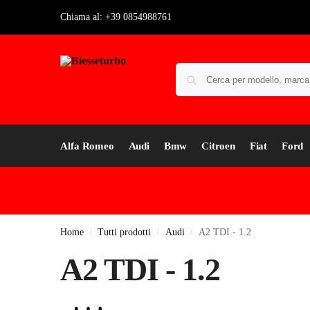
Chiama al: +39 0854988761
Alfa Romeo
Audi
Bmw
Citroen
Fiat
Ford
Home
Tutti prodotti
Audi
A2 TDI - 1.2
/
/
/
A2 TDI - 1.2