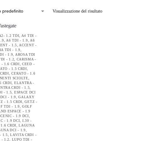
Visualizzazione del risultato
A2- 1.2 TDI
,
A4 TDI -
1.9
,
A6 TDI - 1.9
,
A6
ENT - 1.5
,
ACCENT -
 TDI - 1.9
,
I - 1.9
,
AROSA TDI
DI - 1.2
,
CARISMA -
 - 1.6 CRDI
,
CEED -
ATO - 1.5 CRDI
,
 CRDI
,
CERATO - 1.6
NENTI SCIOLTE
,
6 CRDI
,
ELANTRA -
NTRA CRDI - 1.5
,
 - 1.5
,
ESPACE DCI
DCI - 1.9
,
GALAXY
Z - 1.5 CRDI
,
GETZ -
F TDI - 1.9
,
GOLF
ND ESPACE - 1.9
CENIC - 1.9 DCI
,
 - 1.9 DCI
,
I.30 -
 1.6 CRDI
,
LAGUNA
UNA DCI - 1.9
,
- 1.5
,
LAVITA CRDI -
- 1.2
,
LUPO TDI -