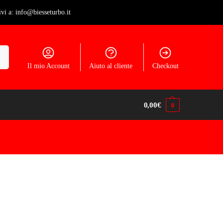
ivi a: info@biesseturbo.it
ca
Il mio Account
Aiuto al cliente
Checkout
0,00
€
0