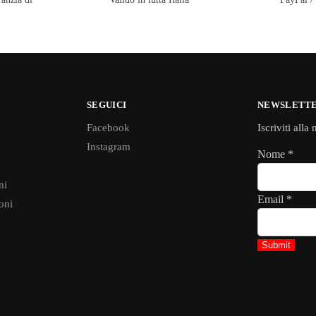
SEGUICI
NEWSLETT
Facebook
Iscriviti alla
Instagram
Nome
*
ni
Email
*
oni
Submit