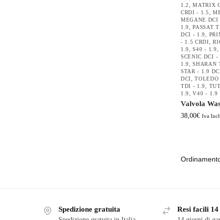
1.2
,
MATRIX C
CRDI - 1.5
,
ME
MEGANE DCI -
1.9
,
PASSAT TD
DCI - 1.9
,
PRI
- 1.5 CRDI
,
RI
1.9
,
S40 - 1.9
SCENIC DCI - 
1.9
,
SHARAN T
STAR - 1.9 DC
DCI
,
TOLEDO T
TDI - 1.9
,
TUT
1.9
,
V40 - 1.9
Valvola Was
38,00
€
Iva Incl
Spedizione gratuita
Resi facili 14
Spedizione gratuita in Italia
14 giorni di ga