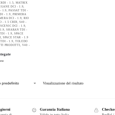
RDI - 1.5
,
MATRIX
GANE DCI - 1.9
,
 1.9
,
PASSAT TDI -
I - 1.9
,
PRIMERA
MERA DCI - 1.9
,
RIO
O - 1.5 CRDI
,
S40 -
,
SCENIC DCI - 1.9
,
1.9
,
SHARAN TDI -
DI - 1.9
,
SPACE
I
,
SPACE STAR - 1.9
DI - 1.9
,
TOLEDO
TI PRODOTTI
,
V40 -
tegate
usa
Visualizzazione del risultato
 giorni
Garanzia Italiana
Checkou
ranzia di
Valido in tutta Italia
PayPal /