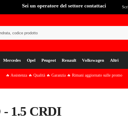
Sei un operatore del settore contattaci
Scr
Cer
Mercedes
Opel
Peugeot
Renault
Volkswagen
Altri
🔥 Assistenza 🔥 Qualità 🔥 Garanzia 🔥 Rimani aggiornato sulle promo
 - 1.5 CRDI