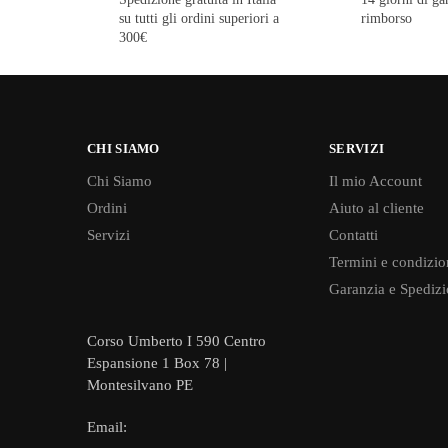
su tutti gli ordini superiori a
rimborso
300€
CHI SIAMO
SERVIZI
Chi Siamo
Il mio Account
Ordini
Aiuto al cliente
Servizi
Contatti
Termini e condizio
Garanzia e Spedizi
Corso Umberto I 590 Centro
Espansione 1 Box 78 |
Montesilvano PE
Email: