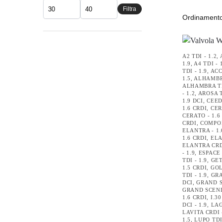
Filtra
A2 TDI - 1.2
,
1.9
,
A4 TDI - 
TDI - 1.9
,
ACC
1.5
,
ALHAMBRA
ALHAMBRA TD
- 1.2
,
AROSA T
1.9 DCI
,
CEED
1.6 CRDI
,
CER
CERATO - 1.6
CRDI
,
COMPO
ELANTRA - 1.
1.6 CRDI
,
ELA
ELANTRA CRDI
- 1.9
,
ESPACE 
TDI - 1.9
,
GET
1.5 CRDI
,
GOL
TDI - 1.9
,
GRA
DCI
,
GRAND S
GRAND SCENIC
1.6 CRDI
,
I.30
DCI - 1.9
,
LAG
LAVITA CRDI 
1.5
,
LUPO TDI 