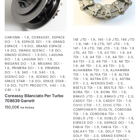
CARISMA - 1.9
,
COREASSY
,
ESPACE
145 JTD - 1.9
,
145- 1.9 JTD
,
146 JTD
DCI - 1.9
,
ESPACE DCI - 1.9
,
GRAND
- 1.9
,
146- 1.9 JTD
,
147 JTD - 1.9
,
ESPACE - 1.9 DCI
,
GRAND ESPACE -
147- 1.9 JTD
,
156 JTD - 1.9
,
156- 1.9
1.9 DCI
,
GRAND SCENIC - 1.9 DCI
,
JTD
,
A3 TDI - 1.9
,
A3 TDI - 1.9
,
A4
GRAND SCENIC - 1.9 DCI
,
LAGUNA
TDI - 1.9
,
A4 TDI - 1.9
,
A4 TDI - 2.0
,
DCI - 1.9
,
LAGUNA DCI - 1.9
,
A4 TDI - 2.0
,
A6 TDI - 1.9
,
A6 TDI -
MEGANE DCI - 1.9
,
MEGANE DCI -
1.9
,
A6 TDI - 2.0
,
A6 TDI - 2.0
,
1.9
,
PRIMERA DCI - 1.9
,
PRIMERA
ALHAMBRA TDI - 1.9
,
ALHAMBRA
DCI - 1.9
,
S40 - 1.9
,
S40 - 1.9
,
TDI - 1.9
,
ALTEA TDI - 1.9
,
ALTEA
SCENIC DCI - 1.9
,
SCENIC DCI - 1.9
,
TDI - 1.9
,
ASTRA DTI - 2.2
,
ASTRA
SPACE STAR - 1.9 DCI
,
SPACE STAR -
DTI - 2.2
,
AVENSIS D4D - 2.0
,
1.9 DCI
,
TUTTI PRODOTTI
,
V40 - 1.9
,
BEETLE TDI - 1.9
,
BEETLE TDI - 1.9
,
V40 - 1.9
BORA TDI - 1.9
,
BORA TDI - 1.9
,
Coreassy Bilanciato Per Turbo
BRAVO JTD - 2.0
,
BRAVO JTD - 2.0
,
708639 Garrett
CADDY TDI - 1.9
,
CADDY TDI - 1.9
,
CIVIC CTDI - 1.7
,
CIVIC CTDI - 1.7
,
150,00
€
Iva Inclusa
COMPONENTI SCIOLTE
,
CORDOBA
TDI - 1.9
,
CORDOBA TDI - 1.9
,
DOBLÓ JTD - 1.9
,
DOBLÓ JTD - 1.9
,
ESPACE DCI - 1.9
,
ESPACE DCI - 1.9
,
FABIA TDI - 1.9
,
FABIA TDI - 1.9
,
GALAXY TDI - 1.9
,
GOLF TDI - 1.9
,
GOLF TDI - 2.0
,
GRAND ESPACE -