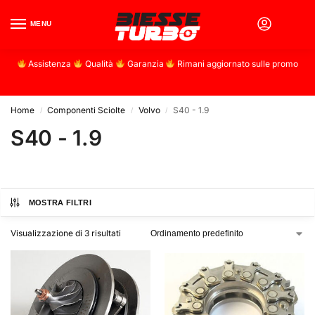
MENU
0
Assistenza
Qualità
Garanzia
Rimani aggiornato sulle promo
Home
Componenti Sciolte
Volvo
S40 - 1.9
/
/
/
S40 - 1.9
MOSTRA FILTRI
Visualizzazione di 3 risultati