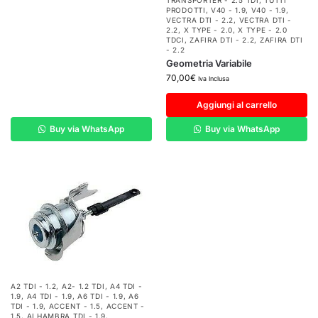
TRANSPORTER - 2.5 TDI
,
TUTTI
PRODOTTI
,
V40 - 1.9
,
V40 - 1.9
,
VECTRA DTI - 2.2
,
VECTRA DTI -
2.2
,
X TYPE - 2.0
,
X TYPE - 2.0
TDCI
,
ZAFIRA DTI - 2.2
,
ZAFIRA DTI
- 2.2
Geometria Variabile
70,00
€
Iva Inclusa
Aggiungi al carrello
Buy via WhatsApp
Buy via WhatsApp
A2 TDI - 1.2
,
A2- 1.2 TDI
,
A4 TDI -
1.9
,
A4 TDI - 1.9
,
A6 TDI - 1.9
,
A6
TDI - 1.9
,
ACCENT - 1.5
,
ACCENT -
1.5
,
ALHAMBRA TDI - 1.9
,