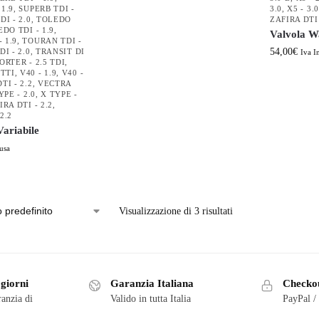
 1.9
,
SUPERB TDI -
3.0
,
X5 - 3.
DI - 2.0
,
TOLEDO
ZAFIRA DTI 
DO TDI - 1.9
,
Valvola W
 1.9
,
TOURAN TDI -
54,00
€
I - 2.0
,
TRANSIT DI
Iva I
RTER - 2.5 TDI
,
TTI
,
V40 - 1.9
,
V40 -
TI - 2.2
,
VECTRA
YPE - 2.0
,
X TYPE -
IRA DTI - 2.2
,
2.2
ariabile
usa
Visualizzazione di 3 risultati
 giorni
Garanzia Italiana
Checkou
ranzia di
Valido in tutta Italia
PayPal /