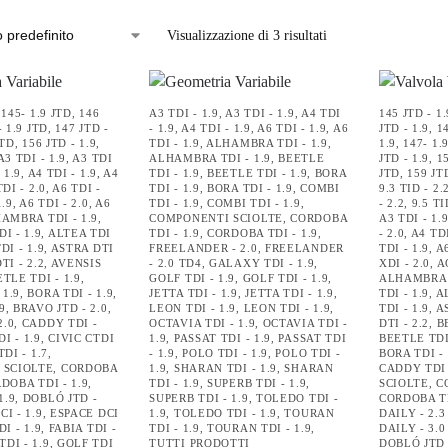
Visualizzazione di 3 risultati
,
145- 1.9 JTD
,
146
A3 TDI - 1.9
,
A3 TDI - 1.9
,
A4 TDI
145 JTD - 1.
- 1.9 JTD
,
147 JTD -
- 1.9
,
A4 TDI - 1.9
,
A6 TDI - 1.9
,
A6
JTD - 1.9
,
1
JTD
,
156 JTD - 1.9
,
TDI - 1.9
,
ALHAMBRA TDI - 1.9
,
1.9
,
147- 1.
A3 TDI - 1.9
,
A3 TDI
ALHAMBRA TDI - 1.9
,
BEETLE
JTD - 1.9
,
1
 1.9
,
A4 TDI - 1.9
,
A4
TDI - 1.9
,
BEETLE TDI - 1.9
,
BORA
JTD
,
159 JTD
DI - 2.0
,
A6 TDI -
TDI - 1.9
,
BORA TDI - 1.9
,
COMBI
9.3 TID - 2.
1.9
,
A6 TDI - 2.0
,
A6
TDI - 1.9
,
COMBI TDI - 1.9
,
- 2.2
,
9.5 TI
AMBRA TDI - 1.9
,
COMPONENTI SCIOLTE
,
CORDOBA
A3 TDI - 1.
I - 1.9
,
ALTEA TDI
TDI - 1.9
,
CORDOBA TDI - 1.9
,
- 2.0
,
A4 TDI
DI - 1.9
,
ASTRA DTI
FREELANDER - 2.0
,
FREELANDER
TDI - 1.9
,
A6
TI - 2.2
,
AVENSIS
- 2.0 TD4
,
GALAXY TDI - 1.9
,
XDI - 2.0
,
A
TLE TDI - 1.9
,
GOLF TDI - 1.9
,
GOLF TDI - 1.9
,
ALHAMBRA T
 1.9
,
BORA TDI - 1.9
,
JETTA TDI - 1.9
,
JETTA TDI - 1.9
,
TDI - 1.9
,
AL
9
,
BRAVO JTD - 2.0
,
LEON TDI - 1.9
,
LEON TDI - 1.9
,
TDI - 1.9
,
AS
2.0
,
CADDY TDI -
OCTAVIA TDI - 1.9
,
OCTAVIA TDI -
DTI - 2.2
,
B
I - 1.9
,
CIVIC CTDI
1.9
,
PASSAT TDI - 1.9
,
PASSAT TDI
BEETLE TDI 
TDI - 1.7
,
- 1.9
,
POLO TDI - 1.9
,
POLO TDI -
BORA TDI - 
 SCIOLTE
,
CORDOBA
1.9
,
SHARAN TDI - 1.9
,
SHARAN
CADDY TDI 
DOBA TDI - 1.9
,
TDI - 1.9
,
SUPERB TDI - 1.9
,
SCIOLTE
,
C
1.9
,
DOBLÓ JTD -
SUPERB TDI - 1.9
,
TOLEDO TDI -
CORDOBA TD
I - 1.9
,
ESPACE DCI
1.9
,
TOLEDO TDI - 1.9
,
TOURAN
DAILY - 2.3
I - 1.9
,
FABIA TDI -
TDI - 1.9
,
TOURAN TDI - 1.9
,
DAILY - 3.0
DI - 1.9
,
GOLF TDI
TUTTI PRODOTTI
DOBLÓ JTD 