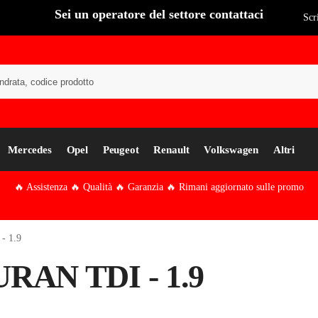
Sei un operatore del settore contattaci
Scr
Cer
Mercedes
Opel
Peugeot
Renault
Volkswagen
Altri
🔥 Assistenza 🔥 Qualità 🔥 Garanzia 🔥 Rimani aggiornato sulle promo
- 1.9
RAN TDI - 1.9