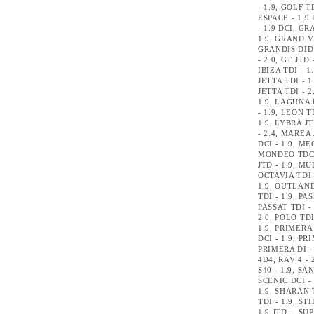
- 1.9
,
GOLF TD
ESPACE - 1.9 
- 1.9 DCI
,
GRA
1.9
,
GRAND VI
GRANDIS DID 
- 2.0
,
GT JTD -
IBIZA TDI - 1
JETTA TDI - 1
JETTA TDI - 2
1.9
,
LAGUNA D
- 1.9
,
LEON TD
1.9
,
LYBRA JTD
- 2.4
,
MAREA J
DCI - 1.9
,
MEG
MONDEO TDCI
JTD - 1.9
,
MUL
OCTAVIA TDI 
1.9
,
OUTLAND
TDI - 1.9
,
PAS
PASSAT TDI - 
2.0
,
POLO TDI 
1.9
,
PRIMERA 
DCI - 1.9
,
PRI
PRIMERA DI -
4D4
,
RAV 4 - 
S40 - 1.9
,
SAN
SCENIC DCI - 
1.9
,
SHARAN T
TDI - 1.9
,
STI
1.9 JTD -
,
SUP