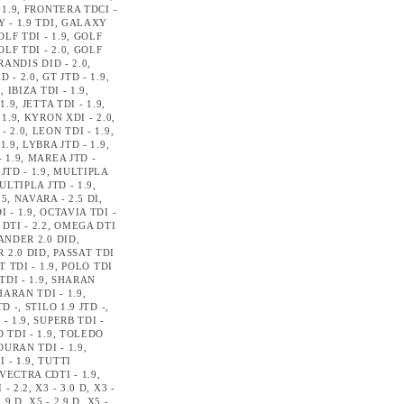
 1.9
,
FRONTERA TDCI -
 - 1.9 TDI
,
GALAXY
OLF TDI - 1.9
,
GOLF
OLF TDI - 2.0
,
GOLF
RANDIS DID - 2.0
,
D - 2.0
,
GT JTD - 1.9
,
9
,
IBIZA TDI - 1.9
,
 1.9
,
JETTA TDI - 1.9
,
 1.9
,
KYRON XDI - 2.0
,
- 2.0
,
LEON TDI - 1.9
,
1.9
,
LYBRA JTD - 1.9
,
 1.9
,
MAREA JTD -
JTD - 1.9
,
MULTIPLA
ULTIPLA JTD - 1.9
,
.5
,
NAVARA - 2.5 DI
,
 - 1.9
,
OCTAVIA TDI -
DTI - 2.2
,
OMEGA DTI
NDER 2.0 DID
,
 2.0 DID
,
PASSAT TDI
T TDI - 1.9
,
POLO TDI
TDI - 1.9
,
SHARAN
HARAN TDI - 1.9
,
TD -
,
STILO 1.9 JTD -
,
- 1.9
,
SUPERB TDI -
 TDI - 1.9
,
TOLEDO
OURAN TDI - 1.9
,
 - 1.9
,
TUTTI
VECTRA CDTI - 1.9
,
 - 2.2
,
X3 - 3.0 D
,
X3 -
2.9 D
,
X5 - 2.9 D
,
X5 -