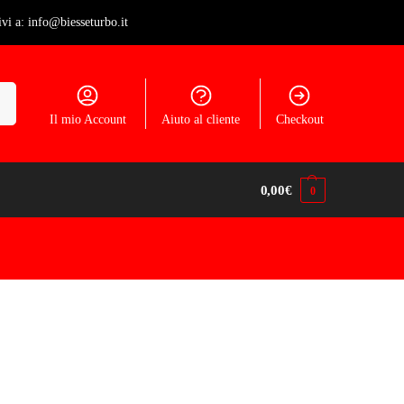
ivi a: info@biesseturbo.it
ca
Il mio Account
Aiuto al cliente
Checkout
0,00
€
0