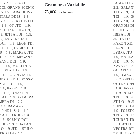
I - 2.0
,
GRAND
FABIA TDI -
Geometria Variabile
DCI
,
GRAND SCENIC
2.2
,
GALAXY
75,00
€
ND VITARA DDIS -
TDI - 1.9
,
G
Iva Inclusa
TARA DDIS - 1.9
,
TDI - 1.9
,
G
- 2.0
,
GRANDIS DID
TDI - 2.0
,
G
 1.9
,
GT JTD - 1.9
,
GRANDIS DI
.9
,
IBIZA TDI - 1.9
,
GT JTD - 1.
.9
,
JETTA TDI - 1.9
,
IBIZA TDI -
.0
,
LAGUNA DCI -
JETTA TDI -
CI - 1.9
,
LEON TDI
KYRON XDI 
I - 1.9
,
LYBRA JTD -
LEON TDI - 
 - 1.9
,
MAREA JTD
LYBRA JTD -
TD - 2.4
,
MEGANE
1.9
,
MAREA 
ANE DCI - 1.9
,
JTD - 1.9
,
M
 - 1.9
,
MULTIPLA
NAVARA - 2
TIPLA JTD - 1.9
,
OCTAVIA TDI
- 1.9
,
OCTAVIA TDI -
1.9
,
OMEGA 
ER 2.0 DID
,
PASSAT
- 2.2
,
OUTLA
SAT TDI - 1.9
,
OUTLANDER
2.0
,
PASSAT TDI -
- 1.9
,
PASSA
- 1.9
,
POLO TDI -
- 1.9
,
POLO 
DCI - 1.9
,
PRIMERA
TDI - 1.9
,
S
MERA DI - 2.2
,
STILO 1.9 J
 2.2
,
RAV 4 - 2.0
SUPERB TDI 
2.0 4D4
,
S40 - 1.9
,
1.9
,
TOLEDO
TA FE' CRDI - 2.0
,
TDI - 1.9
,
T
1.9
,
SCENIC DCI -
TOURAN TDI
DI - 1.9
,
SHARAN
PRODOTTI
,
LO 1.9 JTD -
,
STILO
VECTRA DTI
ERB TDI - 1.9
,
3.0 D
,
X5 - 