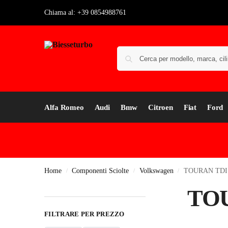
Chiama al: +39 0854988761
Alfa Romeo
Audi
Bmw
Citroen
Fiat
Ford
Home
Componenti Sciolte
Volkswagen
TOURAN TDI 
/
/
/
TOU
FILTRARE PER PREZZO