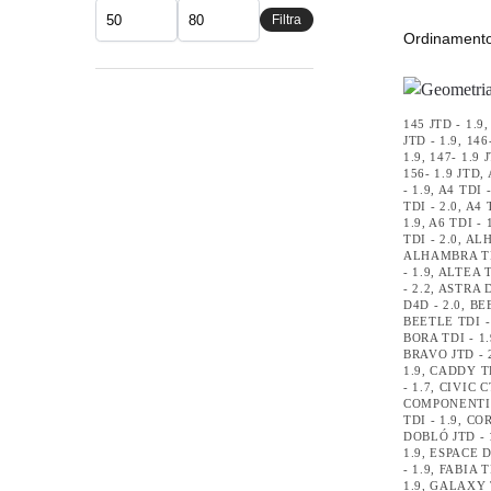
Filtra
145 JTD - 1.9
JTD - 1.9
,
146
1.9
,
147- 1.9 
156- 1.9 JTD
,
- 1.9
,
A4 TDI -
TDI - 2.0
,
A4 T
1.9
,
A6 TDI - 
TDI - 2.0
,
ALH
ALHAMBRA TD
- 1.9
,
ALTEA T
- 2.2
,
ASTRA D
D4D - 2.0
,
BEE
BEETLE TDI -
BORA TDI - 1.
BRAVO JTD - 
1.9
,
CADDY TD
- 1.7
,
CIVIC C
COMPONENTI
TDI - 1.9
,
COR
DOBLÓ JTD - 
1.9
,
ESPACE DC
- 1.9
,
FABIA TD
1.9
,
GALAXY T