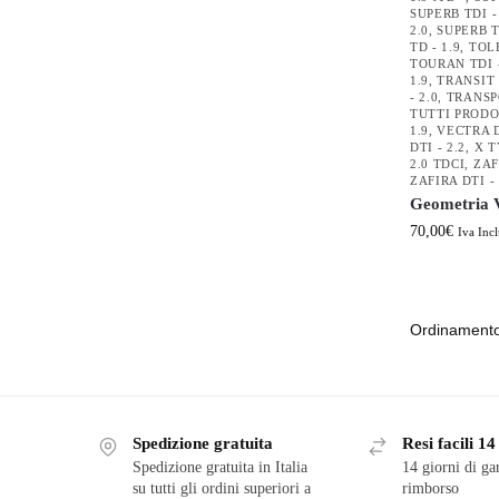
SUPERB TDI -
2.0
,
SUPERB T
TD - 1.9
,
TOLE
TOURAN TDI -
1.9
,
TRANSIT D
- 2.0
,
TRANSPO
TUTTI PRODO
1.9
,
VECTRA D
DTI - 2.2
,
X T
2.0 TDCI
,
ZAF
ZAFIRA DTI - 
Geometria V
70,00
€
Iva Incl
Spedizione gratuita
Resi facili 14
Spedizione gratuita in Italia
14 giorni di ga
su tutti gli ordini superiori a
rimborso