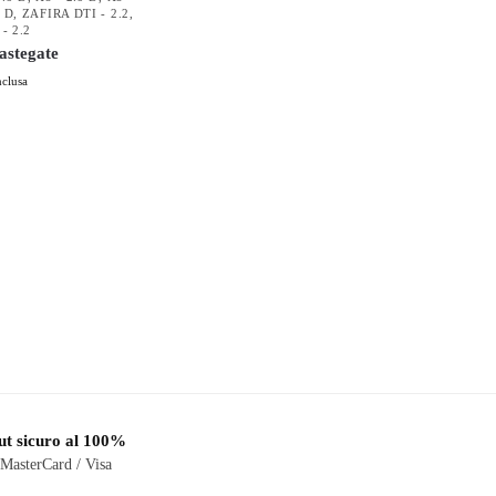
0 D
,
ZAFIRA DTI - 2.2
,
- 2.2
astegate
nclusa
t sicuro al 100%
 MasterCard / Visa