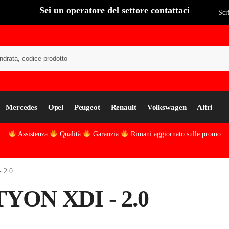
Sei un operatore del settore contattaci
Scr
Cer
Mercedes
Opel
Peugeot
Renault
Volkswagen
Altri
Assistenza
Qualità
Garanzia
Rimani aggiornato sulle promo
 2.0
YON XDI - 2.0