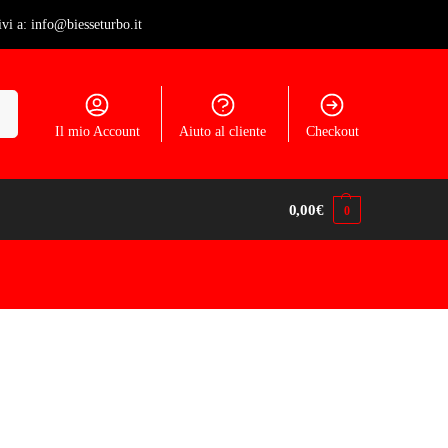
ivi a: info@biesseturbo.it
ca
Il mio Account
Aiuto al cliente
Checkout
0,00
€
0