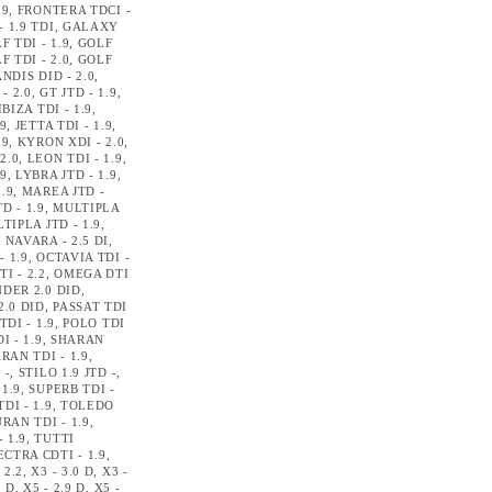
.9
,
FRONTERA TDCI -
 1.9 TDI
,
GALAXY
F TDI - 1.9
,
GOLF
F TDI - 2.0
,
GOLF
NDIS DID - 2.0
,
- 2.0
,
GT JTD - 1.9
,
IBIZA TDI - 1.9
,
.9
,
JETTA TDI - 1.9
,
.9
,
KYRON XDI - 2.0
,
2.0
,
LEON TDI - 1.9
,
.9
,
LYBRA JTD - 1.9
,
.9
,
MAREA JTD -
D - 1.9
,
MULTIPLA
TIPLA JTD - 1.9
,
,
NAVARA - 2.5 DI
,
- 1.9
,
OCTAVIA TDI -
I - 2.2
,
OMEGA DTI
DER 2.0 DID
,
.0 DID
,
PASSAT TDI
TDI - 1.9
,
POLO TDI
I - 1.9
,
SHARAN
RAN TDI - 1.9
,
 -
,
STILO 1.9 JTD -
,
 1.9
,
SUPERB TDI -
DI - 1.9
,
TOLEDO
RAN TDI - 1.9
,
 1.9
,
TUTTI
ECTRA CDTI - 1.9
,
 2.2
,
X3 - 3.0 D
,
X3 -
9 D
,
X5 - 2.9 D
,
X5 -