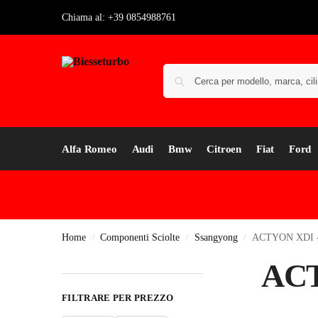
Chiama al: +39 0854988761
Alfa Romeo
Audi
Bmw
Citroen
Fiat
Ford
Home
Componenti Sciolte
Ssangyong
ACTYON XDI -
/
/
/
ACT
FILTRARE PER PREZZO