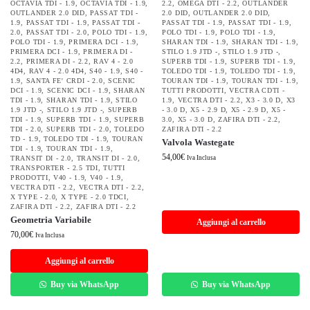
OCTAVIA TDI - 1.9
,
OCTAVIA TDI - 1.9
,
2.2
,
OMEGA DTI - 2.2
,
OUTLANDER
OUTLANDER 2.0 DID
,
PASSAT TDI -
2.0 DID
,
OUTLANDER 2.0 DID
,
1.9
,
PASSAT TDI - 1.9
,
PASSAT TDI -
PASSAT TDI - 1.9
,
PASSAT TDI - 1.9
,
2.0
,
PASSAT TDI - 2.0
,
POLO TDI - 1.9
,
POLO TDI - 1.9
,
POLO TDI - 1.9
,
POLO TDI - 1.9
,
PRIMERA DCI - 1.9
,
SHARAN TDI - 1.9
,
SHARAN TDI - 1.9
,
PRIMERA DCI - 1.9
,
PRIMERA DI -
STILO 1.9 JTD -
,
STILO 1.9 JTD -
,
2.2
,
PRIMERA DI - 2.2
,
RAV 4 - 2.0
SUPERB TDI - 1.9
,
SUPERB TDI - 1.9
,
4D4
,
RAV 4 - 2.0 4D4
,
S40 - 1.9
,
S40 -
TOLEDO TDI - 1.9
,
TOLEDO TDI - 1.9
,
1.9
,
SANTA FE' CRDI - 2.0
,
SCENIC
TOURAN TDI - 1.9
,
TOURAN TDI - 1.9
,
DCI - 1.9
,
SCENIC DCI - 1.9
,
SHARAN
TUTTI PRODOTTI
,
VECTRA CDTI -
TDI - 1.9
,
SHARAN TDI - 1.9
,
STILO
1.9
,
VECTRA DTI - 2.2
,
X3 - 3.0 D
,
X3
1.9 JTD -
,
STILO 1.9 JTD -
,
SUPERB
- 3.0 D
,
X5 - 2.9 D
,
X5 - 2.9 D
,
X5 -
TDI - 1.9
,
SUPERB TDI - 1.9
,
SUPERB
3.0
,
X5 - 3.0 D
,
ZAFIRA DTI - 2.2
,
TDI - 2.0
,
SUPERB TDI - 2.0
,
TOLEDO
ZAFIRA DTI - 2.2
TD - 1.9
,
TOLEDO TDI - 1.9
,
TOURAN
Valvola Wastegate
TDI - 1.9
,
TOURAN TDI - 1.9
,
54,00
€
TRANSIT DI - 2.0
,
TRANSIT DI - 2.0
,
Iva Inclusa
TRANSPORTER - 2.5 TDI
,
TUTTI
PRODOTTI
,
V40 - 1.9
,
V40 - 1.9
,
VECTRA DTI - 2.2
,
VECTRA DTI - 2.2
,
X TYPE - 2.0
,
X TYPE - 2.0 TDCI
,
ZAFIRA DTI - 2.2
,
ZAFIRA DTI - 2.2
Geometria Variabile
Aggiungi al carrello
70,00
€
Iva Inclusa
Aggiungi al carrello
Buy via WhatsApp
Buy via WhatsApp