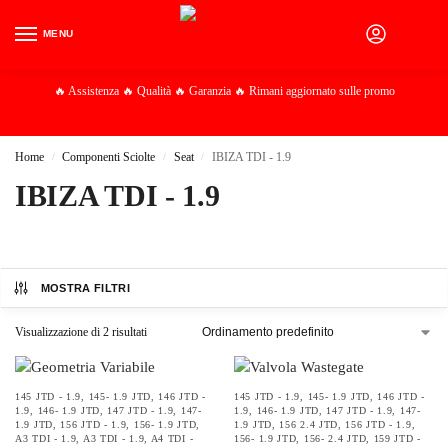
MENU
0
🔥 Assistenza 🔥 Qualità 🔥 Garanzia 🔥 Rimani aggiornato sulle promo
Home
Componenti Sciolte
Seat
IBIZA TDI - 1.9
/
/
/
IBIZA TDI - 1.9
MOSTRA FILTRI
Visualizzazione di 2 risultati
145 JTD - 1.9
,
145- 1.9 JTD
,
146 JTD -
145 JTD - 1.9
,
145- 1.9 JTD
,
146 JTD -
1.9
,
146- 1.9 JTD
,
147 JTD - 1.9
,
147-
1.9
,
146- 1.9 JTD
,
147 JTD - 1.9
,
147-
1.9 JTD
,
156 JTD - 1.9
,
156- 1.9 JTD
,
1.9 JTD
,
156 2.4 JTD
,
156 JTD - 1.9
,
A3 TDI - 1.9
,
A3 TDI - 1.9
,
A4 TDI -
156- 1.9 JTD
,
156- 2.4 JTD
,
159 JTD -