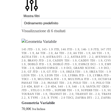
Mostra filtri
Visualizzazione di 6 risultati
145 JTD - 1.9
,
145- 1.9 JTD
,
146 JTD - 1.9
,
146- 1.9 JTD
,
147 JTD
TDI - 1.9
,
A4 TDI - 2.0
,
A4 TDI - 2.0
,
A6 TDI - 1.9
,
A6 TDI - 1.9
,
ALTEA TDI - 1.9
,
ASTRA DTI - 2.2
,
ASTRA DTI - 2.2
,
AVENSIS D4
2.0
,
BRAVO JTD - 2.0
,
CADDY TDI - 1.9
,
CADDY TDI - 1.9
,
CIVI
1.9
,
DOBLÓ JTD - 1.9
,
DOBLÓ JTD - 1.9
,
ESPACE DCI - 1.9
,
ESPA
TDI - 2.0
,
GRAND ESPACE - 1.9 DCI
,
GRAND SCENIC - 1.9 DCI
,
2.0
,
GT JTD - 1.9
,
GT JTD - 1.9
,
IBIZA TDI - 1.9
,
IBIZA TDI - 1.9
LEON TDI - 1.9
,
LEON TDI - 1.9
,
LYBRA JTD - 1.9
,
LYBRA JTD -
TDCI - 1.9
,
MULTIPLA JTD - 1.9
,
MULTIPLA JTD - 1.9
,
OCTAVIA 
PASSAT TDI - 2.0
,
PASSAT TDI - 2.0
,
POLO TDI - 1.9
,
POLO TDI 
2.0 4D4
,
RAV 4 - 2.0 4D4
,
S40 - 1.9
,
S40 - 1.9
,
SANTA FE' CRDI -
JTD -
,
STILO 1.9 JTD -
,
SUPERB TDI - 1.9
,
SUPERB TDI - 1.9
,
SU
TOURAN TDI - 1.9
,
TRANSIT DI - 2.0
,
TRANSIT DI - 2.0
,
TRANS
2.2
,
X TYPE - 2.0
,
X TYPE - 2.0 TDCI
,
ZAFIRA DTI - 2.2
,
ZAFIRA
Geometria Variabile
70,00
€
Iva Inclusa