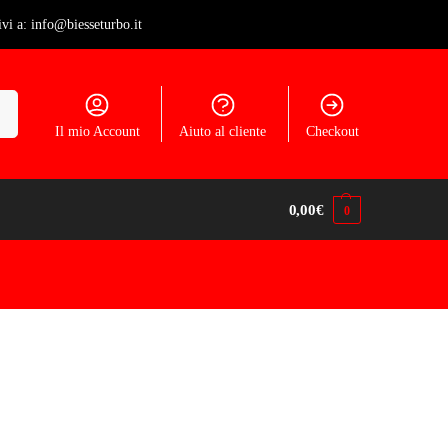
ivi a: info@biesseturbo.it
ca
Il mio Account
Aiuto al cliente
Checkout
0,00
€
0