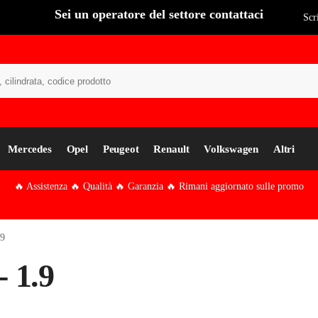
Sei un operatore del settore contattaci
Scr
Cer
Mercedes
Opel
Peugeot
Renault
Volkswagen
Altri
🔥 Assistenza 🔥 Qualità 🔥 Garanzia 🔥 Rimani aggiornato sulle promo
9
 1.9