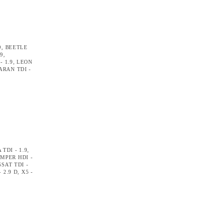
9
,
BEETLE
.9
,
- 1.9
,
LEON
ARAN TDI -
TDI - 1.9
,
UMPER HDI -
SSAT TDI -
- 2.9 D
,
X5 -