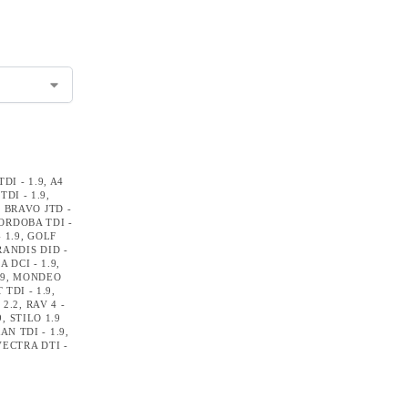
TDI - 1.9
,
A4
TDI - 1.9
,
,
BRAVO JTD -
ORDOBA TDI -
 1.9
,
GOLF
RANDIS DID -
 DCI - 1.9
,
.9
,
MONDEO
 TDI - 1.9
,
 2.2
,
RAV 4 -
9
,
STILO 1.9
AN TDI - 1.9
,
VECTRA DTI -