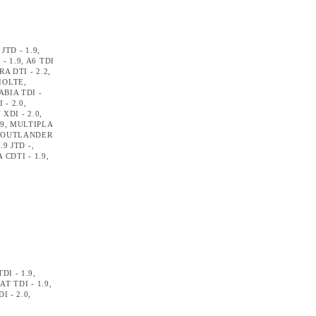
 JTD - 1.9
,
 - 1.9
,
A6 TDI
RA DTI - 2.2
,
IOLTE
,
ABIA TDI -
 - 2.0
,
XDI - 2.0
,
.9
,
MULTIPLA
,
OUTLANDER
.9 JTD -
,
 CDTI - 1.9
,
I - 1.9
,
AT TDI - 1.9
,
I - 2.0
,