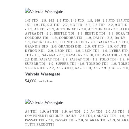
145 JTD - 1.9
,
145- 1.9 JTD
,
146 JTD - 1.9
,
146- 1.9 JTD
,
147 JTD
159- 1.9 JTD
,
9.3 TID - 2.2
,
9.3 TID - 2.2
,
9.5 TID - 2.2
,
9.5 TID 
- 1.9
,
A6 TDI - 1.9
,
ACTYON XDI - 2.0
,
ACTYON XDI - 2.0
,
ALHA
ASTRA DTI - 2.2
,
BEETLE TDI - 1.9
,
BEETLE TDI - 1.9
,
BORA TD
CORDOBA TDI - 1.9
,
CORDOBA TDI - 1.9
,
DAILY - 2.3
,
DAILY - 
1.9
,
FABIA TDI - 1.9
,
FRONTERA TDCI - 2.2
,
GALAXY - 1.9 TDI
GRANDIS DID - 2.0
,
GRANDIS DID - 2.0
,
GT JTD - 1.9
,
GT JTD -
KYRON XDI - 2.0
,
LEON TDI - 1.9
,
LEON TDI - 1.9
,
LYBRA JTD 
JTD - 1.9
,
NAVARA - 2.5
,
NAVARA - 2.5 DI
,
OCTAVIA TDI - 1.9
,
2.0 DID
,
PASSAT TDI - 1.9
,
PASSAT TDI - 1.9
,
POLO TDI - 1.9
,
P
SUPERB TDI - 1.9
,
SUPERB TDI - 1.9
,
TOLEDO TDI - 1.9
,
TOLED
VECTRA DTI - 2.2
,
X3 - 3.0 D
,
X3 - 3.0 D
,
X5 - 2.9 D
,
X5 - 2.9 D
Valvola Wastegate
54,00
€
Iva Inclusa
A4 TDI - 1.9
,
A4 TDI - 1.9
,
A4 TDI - 2.0
,
A4 TDI - 2.0
,
A6 TDI - 
COMPONENTI SCIOLTE
,
DAILY - 2.8 TDI
,
GALAXY TDI - 1.9
,
M
PASSAT TDI - 2.0
,
PASSAT TDI - 2.0
,
SHARAN TDI - 1.9
,
SHARAN
TUTTI PRODOTTI