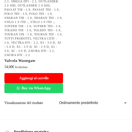
2.2
,
OMEGA DTI - 2.2
,
OUTLANDER
2.0 DID
,
OUTLANDER 2.0 DID
,
PASSAT TDI - 1.9
,
PASSAT TDI - 1.9
,
POLO TDI - 1.9
,
POLO TDI - 1.9
,
SHARAN TDI - 1.9
,
SHARAN TDI - 1.9
,
STILO 1.9 JTD -
,
STILO 1.9 JTD -
,
SUPERB TDI - 1.9
,
SUPERB TDI - 1.9
,
TOLEDO TDI - 1.9
,
TOLEDO TDI - 1.9
,
TOURAN TDI - 1.9
,
TOURAN TDI - 1.9
,
TUTTI PRODOTTI
,
VECTRA CDTI -
1.9
,
VECTRA DTI - 2.2
,
X3 - 3.0 D
,
X3
- 3.0 D
,
X5 - 2.9 D
,
X5 - 2.9 D
,
X5 -
3.0
,
X5 - 3.0 D
,
ZAFIRA DTI - 2.2
,
ZAFIRA DTI - 2.2
Valvola Wastegate
54,00
€
Iva Inclusa
Aggiungi al carrello
Buy via WhatsApp
Visualizzazione del risultato
Spedizione gratuita