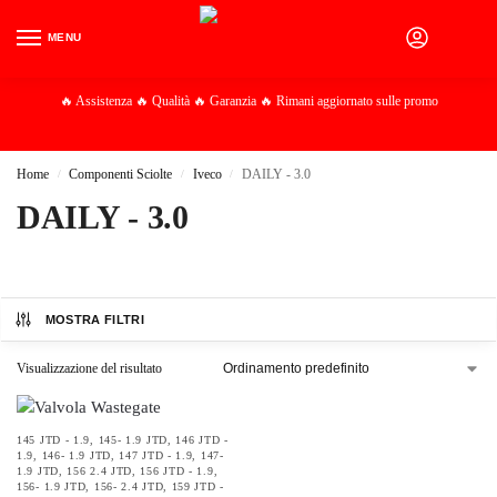
MENU
0
🔥 Assistenza 🔥 Qualità 🔥 Garanzia 🔥 Rimani aggiornato sulle promo
Home
Componenti Sciolte
Iveco
DAILY - 3.0
/
/
/
DAILY - 3.0
MOSTRA FILTRI
Visualizzazione del risultato
145 JTD - 1.9
,
145- 1.9 JTD
,
146 JTD -
1.9
,
146- 1.9 JTD
,
147 JTD - 1.9
,
147-
1.9 JTD
,
156 2.4 JTD
,
156 JTD - 1.9
,
156- 1.9 JTD
,
156- 2.4 JTD
,
159 JTD -