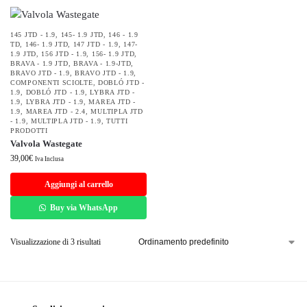
145 JTD - 1.9
,
145- 1.9 JTD
,
146 - 1.9
TD
,
146- 1.9 JTD
,
147 JTD - 1.9
,
147-
1.9 JTD
,
156 JTD - 1.9
,
156- 1.9 JTD
,
BRAVA - 1.9 JTD
,
BRAVA - 1.9-JTD
,
BRAVO JTD - 1.9
,
BRAVO JTD - 1.9
,
COMPONENTI SCIOLTE
,
DOBLÓ JTD -
1.9
,
DOBLÓ JTD - 1.9
,
LYBRA JTD -
1.9
,
LYBRA JTD - 1.9
,
MAREA JTD -
1.9
,
MAREA JTD - 2.4
,
MULTIPLA JTD
- 1.9
,
MULTIPLA JTD - 1.9
,
TUTTI
PRODOTTI
Valvola Wastegate
39,00
€
Iva Inclusa
Aggiungi al carrello
Buy via WhatsApp
Visualizzazione di 3 risultati