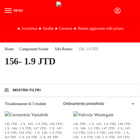
MENU
0
🔥 Assistenza 🔥 Qualità 🔥 Garanzia 🔥 Rimani aggiornato sulle promo
Home
Componenti Sciolte
Alfa Romeo
156- 1.9 JTD
/
/
/
156- 1.9 JTD
MOSTRA FILTRI
Visualizzazione di 3 risultati
145 JTD - 1.9
,
145- 1.9 JTD
,
146 JTD -
145 JTD - 1.9
,
145- 1.9 JTD
,
146 JTD -
1.9
,
146- 1.9 JTD
,
147 JTD - 1.9
,
147-
1.9
,
146- 1.9 JTD
,
147 JTD - 1.9
,
147-
1.9 JTD
,
156 JTD - 1.9
,
156- 1.9 JTD
,
1.9 JTD
,
156 2.4 JTD
,
156 JTD - 1.9
,
A3 TDI - 1.9
,
A3 TDI - 1.9
,
A4 TDI -
156- 1.9 JTD
,
156- 2.4 JTD
,
159 JTD -