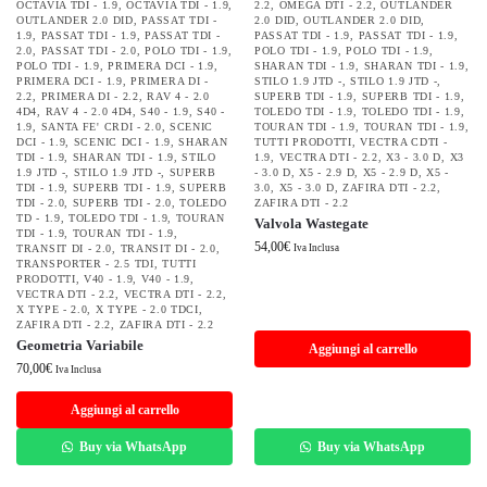
OCTAVIA TDI - 1.9
,
OCTAVIA TDI - 1.9
,
2.2
,
OMEGA DTI - 2.2
,
OUTLANDER
OUTLANDER 2.0 DID
,
PASSAT TDI -
2.0 DID
,
OUTLANDER 2.0 DID
,
1.9
,
PASSAT TDI - 1.9
,
PASSAT TDI -
PASSAT TDI - 1.9
,
PASSAT TDI - 1.9
,
2.0
,
PASSAT TDI - 2.0
,
POLO TDI - 1.9
,
POLO TDI - 1.9
,
POLO TDI - 1.9
,
POLO TDI - 1.9
,
PRIMERA DCI - 1.9
,
SHARAN TDI - 1.9
,
SHARAN TDI - 1.9
,
PRIMERA DCI - 1.9
,
PRIMERA DI -
STILO 1.9 JTD -
,
STILO 1.9 JTD -
,
2.2
,
PRIMERA DI - 2.2
,
RAV 4 - 2.0
SUPERB TDI - 1.9
,
SUPERB TDI - 1.9
,
4D4
,
RAV 4 - 2.0 4D4
,
S40 - 1.9
,
S40 -
TOLEDO TDI - 1.9
,
TOLEDO TDI - 1.9
,
1.9
,
SANTA FE' CRDI - 2.0
,
SCENIC
TOURAN TDI - 1.9
,
TOURAN TDI - 1.9
,
DCI - 1.9
,
SCENIC DCI - 1.9
,
SHARAN
TUTTI PRODOTTI
,
VECTRA CDTI -
TDI - 1.9
,
SHARAN TDI - 1.9
,
STILO
1.9
,
VECTRA DTI - 2.2
,
X3 - 3.0 D
,
X3
1.9 JTD -
,
STILO 1.9 JTD -
,
SUPERB
- 3.0 D
,
X5 - 2.9 D
,
X5 - 2.9 D
,
X5 -
TDI - 1.9
,
SUPERB TDI - 1.9
,
SUPERB
3.0
,
X5 - 3.0 D
,
ZAFIRA DTI - 2.2
,
TDI - 2.0
,
SUPERB TDI - 2.0
,
TOLEDO
ZAFIRA DTI - 2.2
TD - 1.9
,
TOLEDO TDI - 1.9
,
TOURAN
Valvola Wastegate
TDI - 1.9
,
TOURAN TDI - 1.9
,
54,00
€
TRANSIT DI - 2.0
,
TRANSIT DI - 2.0
,
Iva Inclusa
TRANSPORTER - 2.5 TDI
,
TUTTI
PRODOTTI
,
V40 - 1.9
,
V40 - 1.9
,
VECTRA DTI - 2.2
,
VECTRA DTI - 2.2
,
X TYPE - 2.0
,
X TYPE - 2.0 TDCI
,
ZAFIRA DTI - 2.2
,
ZAFIRA DTI - 2.2
Geometria Variabile
Aggiungi al carrello
70,00
€
Iva Inclusa
Aggiungi al carrello
Buy via WhatsApp
Buy via WhatsApp