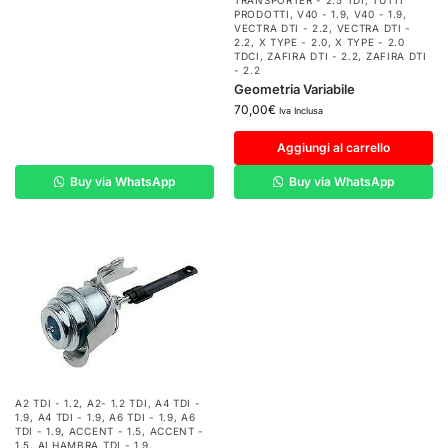
TRANSPORTER - 2.5 TDI
,
TUTTI
PRODOTTI
,
V40 - 1.9
,
V40 - 1.9
,
VECTRA DTI - 2.2
,
VECTRA DTI -
2.2
,
X TYPE - 2.0
,
X TYPE - 2.0
TDCI
,
ZAFIRA DTI - 2.2
,
ZAFIRA DTI
- 2.2
Geometria Variabile
70,00
€
Iva Inclusa
Aggiungi al carrello
Buy via WhatsApp
Buy via WhatsApp
A2 TDI - 1.2
,
A2- 1.2 TDI
,
A4 TDI -
1.9
,
A4 TDI - 1.9
,
A6 TDI - 1.9
,
A6
TDI - 1.9
,
ACCENT - 1.5
,
ACCENT -
1.5
,
ALHAMBRA TDI - 1.9
,