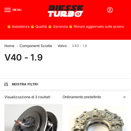
MENU
0
Assistenza
Qualità
Garanzia
Rimani aggiornato sulle promo
Home
Componenti Sciolte
Volvo
V40 - 1.9
/
/
/
V40 - 1.9
MOSTRA FILTRI
Visualizzazione di 3 risultati