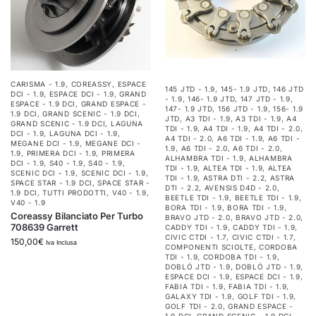
CARISMA - 1.9
,
COREASSY
,
ESPACE
145 JTD - 1.9
,
145- 1.9 JTD
,
146 JTD
DCI - 1.9
,
ESPACE DCI - 1.9
,
GRAND
- 1.9
,
146- 1.9 JTD
,
147 JTD - 1.9
,
ESPACE - 1.9 DCI
,
GRAND ESPACE -
147- 1.9 JTD
,
156 JTD - 1.9
,
156- 1.9
1.9 DCI
,
GRAND SCENIC - 1.9 DCI
,
JTD
,
A3 TDI - 1.9
,
A3 TDI - 1.9
,
A4
GRAND SCENIC - 1.9 DCI
,
LAGUNA
TDI - 1.9
,
A4 TDI - 1.9
,
A4 TDI - 2.0
,
DCI - 1.9
,
LAGUNA DCI - 1.9
,
A4 TDI - 2.0
,
A6 TDI - 1.9
,
A6 TDI -
MEGANE DCI - 1.9
,
MEGANE DCI -
1.9
,
A6 TDI - 2.0
,
A6 TDI - 2.0
,
1.9
,
PRIMERA DCI - 1.9
,
PRIMERA
ALHAMBRA TDI - 1.9
,
ALHAMBRA
DCI - 1.9
,
S40 - 1.9
,
S40 - 1.9
,
TDI - 1.9
,
ALTEA TDI - 1.9
,
ALTEA
SCENIC DCI - 1.9
,
SCENIC DCI - 1.9
,
TDI - 1.9
,
ASTRA DTI - 2.2
,
ASTRA
SPACE STAR - 1.9 DCI
,
SPACE STAR -
DTI - 2.2
,
AVENSIS D4D - 2.0
,
1.9 DCI
,
TUTTI PRODOTTI
,
V40 - 1.9
,
BEETLE TDI - 1.9
,
BEETLE TDI - 1.9
,
V40 - 1.9
BORA TDI - 1.9
,
BORA TDI - 1.9
,
Coreassy Bilanciato Per Turbo
BRAVO JTD - 2.0
,
BRAVO JTD - 2.0
,
708639 Garrett
CADDY TDI - 1.9
,
CADDY TDI - 1.9
,
CIVIC CTDI - 1.7
,
CIVIC CTDI - 1.7
,
150,00
€
Iva Inclusa
COMPONENTI SCIOLTE
,
CORDOBA
TDI - 1.9
,
CORDOBA TDI - 1.9
,
DOBLÓ JTD - 1.9
,
DOBLÓ JTD - 1.9
,
ESPACE DCI - 1.9
,
ESPACE DCI - 1.9
,
FABIA TDI - 1.9
,
FABIA TDI - 1.9
,
GALAXY TDI - 1.9
,
GOLF TDI - 1.9
,
GOLF TDI - 2.0
,
GRAND ESPACE -