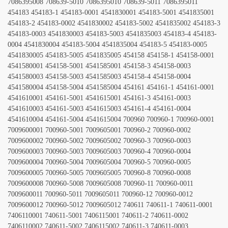
7086395008 708639-5010 7086395010 708639-5011 7086395011
454183 454183-1 454183-0001 4541830001 454183-5001 4541835001
454183-2 454183-0002 4541830002 454183-5002 4541835002 454183-3
454183-0003 4541830003 454183-5003 4541835003 454183-4 454183-
0004 4541830004 454183-5004 4541835004 454183-5 454183-0005
4541830005 454183-5005 4541835005 454158 454158-1 454158-0001
4541580001 454158-5001 4541585001 454158-3 454158-0003
4541580003 454158-5003 4541585003 454158-4 454158-0004
4541580004 454158-5004 4541585004 454161 454161-1 454161-0001
4541610001 454161-5001 4541615001 454161-3 454161-0003
4541610003 454161-5003 4541615003 454161-4 454161-0004
4541610004 454161-5004 4541615004 700960 700960-1 700960-0001
7009600001 700960-5001 7009605001 700960-2 700960-0002
7009600002 700960-5002 7009605002 700960-3 700960-0003
7009600003 700960-5003 7009605003 700960-4 700960-0004
7009600004 700960-5004 7009605004 700960-5 700960-0005
7009600005 700960-5005 7009605005 700960-8 700960-0008
7009600008 700960-5008 7009605008 700960-11 700960-0011
7009600011 700960-5011 7009605011 700960-12 700960-0012
7009600012 700960-5012 7009605012 740611 740611-1 740611-0001
7406110001 740611-5001 7406115001 740611-2 740611-0002
7406110002 740611-5002 7406115002 740611-3 740611-0003