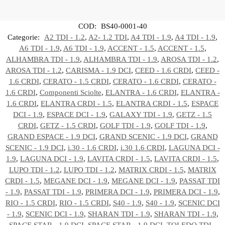
COD:
BS40-0001-40
Categorie:
A2 TDI - 1.2
,
A2- 1.2 TDI
,
A4 TDI - 1.9
,
A4 TDI - 1.9
,
A6 TDI - 1.9
,
A6 TDI - 1.9
,
ACCENT - 1.5
,
ACCENT - 1.5
,
ALHAMBRA TDI - 1.9
,
ALHAMBRA TDI - 1.9
,
AROSA TDI - 1.2
,
AROSA TDI - 1.2
,
CARISMA - 1.9 DCI
,
CEED - 1.6 CRDI
,
CEED -
1.6 CRDI
,
CERATO - 1.5 CRDI
,
CERATO - 1.6 CRDI
,
CERATO -
1.6 CRDI
,
Componenti Sciolte
,
ELANTRA - 1.6 CRDI
,
ELANTRA -
1.6 CRDI
,
ELANTRA CRDI - 1.5
,
ELANTRA CRDI - 1.5
,
ESPACE
DCI - 1.9
,
ESPACE DCI - 1.9
,
GALAXY TDI - 1.9
,
GETZ - 1.5
CRDI
,
GETZ - 1.5 CRDI
,
GOLF TDI - 1.9
,
GOLF TDI - 1.9
,
GRAND ESPACE - 1.9 DCI
,
GRAND SCENIC - 1.9 DCI
,
GRAND
SCENIC - 1.9 DCI
,
i.30 - 1.6 CRDI
,
i.30 1.6 CRDI
,
LAGUNA DCI -
1.9
,
LAGUNA DCI - 1.9
,
LAVITA CRDI - 1.5
,
LAVITA CRDI - 1.5
,
LUPO TDI - 1.2
,
LUPO TDI - 1.2
,
MATRIX CRDI - 1.5
,
MATRIX
CRDI - 1.5
,
MEGANE DCI - 1.9
,
MEGANE DCI - 1.9
,
PASSAT TDI
- 1.9
,
PASSAT TDI - 1.9
,
PRIMERA DCI - 1.9
,
PRIMERA DCI - 1.9
,
RIO - 1.5 CRDI
,
RIO - 1.5 CRDI
,
S40 - 1.9
,
S40 - 1.9
,
SCENIC DCI
- 1.9
,
SCENIC DCI - 1.9
,
SHARAN TDI - 1.9
,
SHARAN TDI - 1.9
,
SPACE STAR - 1.9 DCI
,
SPACE STAR - 1.9 DCI
,
TOLEDO TDI -