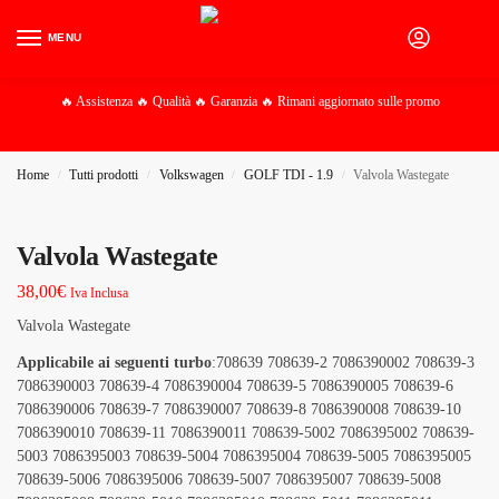
MENU
0
🔥 Assistenza 🔥 Qualità 🔥 Garanzia 🔥 Rimani aggiornato sulle promo
Home
Tutti prodotti
Volkswagen
GOLF TDI - 1.9
Valvola Wastegate
/
/
/
/
Valvola Wastegate
38,00
€
Iva Inclusa
Valvola Wastegate
Applicabile ai seguenti turbo
:708639 708639-2 7086390002 708639-3
7086390003 708639-4 7086390004 708639-5 7086390005 708639-6
7086390006 708639-7 7086390007 708639-8 7086390008 708639-10
7086390010 708639-11 7086390011 708639-5002 7086395002 708639-
5003 7086395003 708639-5004 7086395004 708639-5005 7086395005
708639-5006 7086395006 708639-5007 7086395007 708639-5008