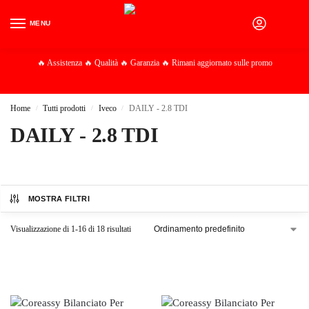
MENU
0
🔥 Assistenza 🔥 Qualità 🔥 Garanzia 🔥 Rimani aggiornato sulle promo
Home
Tutti prodotti
Iveco
DAILY - 2.8 TDI
/
/
/
DAILY - 2.8 TDI
MOSTRA FILTRI
Visualizzazione di 1-16 di 18 risultati