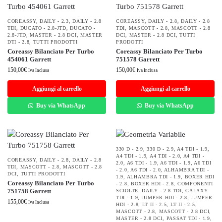
COREASSY
,
DAILY - 2.3
,
DAILY - 2.8
COREASSY
,
DAILY - 2.8
,
DAILY - 2.8
TDI
,
DUCATO - 2.8-JTD
,
DUCATO -
TDI
,
MASCOTT - 2.8
,
MASCOTT - 2.8
2.8-JTD
,
MASTER - 2.8 DCI
,
MASTER
DCI
,
MASTER - 2.8 DCI
,
TUTTI
DTI - 2.8
,
TUTTI PRODOTTI
PRODOTTI
Coreassy Bilanciato Per Turbo
Coreassy Bilanciato Per Turbo
454061 Garrett
751578 Garrett
150,00
€
150,00
€
Iva Inclusa
Iva Inclusa
Aggiungi al carrello
Aggiungi al carrello
Buy via WhatsApp
Buy via WhatsApp
330 D - 2.9
,
330 D - 2.9
,
A4 TDI - 1.9
,
A4 TDI - 1.9
,
A4 TDI - 2.0
,
A4 TDI -
COREASSY
,
DAILY - 2.8
,
DAILY - 2.8
2.0
,
A6 TDI - 1.9
,
A6 TDI - 1.9
,
A6 TDI
TDI
,
MASCOTT - 2.8
,
MASCOTT - 2.8
- 2.0
,
A6 TDI - 2.0
,
ALHAMBRA TDI -
DCI
,
TUTTI PRODOTTI
1.9
,
ALHAMBRA TDI - 1.9
,
BOXER HDI
Coreassy Bilanciato Per Turbo
- 2.8
,
BOXER HDI - 2.8
,
COMPONENTI
751758 Garrett
SCIOLTE
,
DAILY - 2.8 TDI
,
GALAXY
TDI - 1.9
,
JUMPER HDI - 2.8
,
JUMPER
155,00
€
Iva Inclusa
HDI - 2.8
,
LT II - 2.5
,
LT II - 2.5
,
MASCOTT - 2.8
,
MASCOTT - 2.8 DCI
,
MASTER - 2.8 DCI
,
PASSAT TDI - 1.9
,