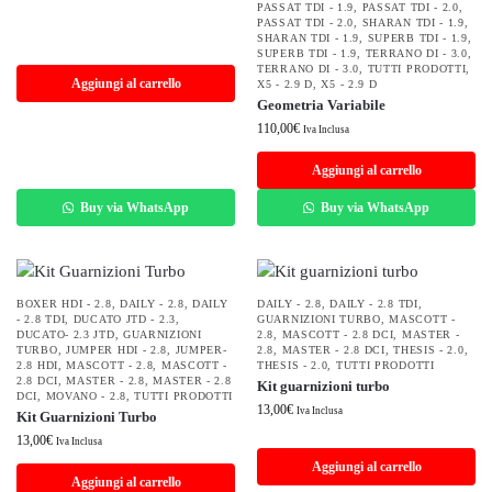
PASSAT TDI - 1.9
,
PASSAT TDI - 2.0
,
PASSAT TDI - 2.0
,
SHARAN TDI - 1.9
,
SHARAN TDI - 1.9
,
SUPERB TDI - 1.9
,
SUPERB TDI - 1.9
,
TERRANO DI - 3.0
,
TERRANO DI - 3.0
,
TUTTI PRODOTTI
,
Aggiungi al carrello
X5 - 2.9 D
,
X5 - 2.9 D
Geometria Variabile
110,00
€
Iva Inclusa
Aggiungi al carrello
Buy via WhatsApp
Buy via WhatsApp
BOXER HDI - 2.8
,
DAILY - 2.8
,
DAILY
DAILY - 2.8
,
DAILY - 2.8 TDI
,
- 2.8 TDI
,
DUCATO JTD - 2.3
,
GUARNIZIONI TURBO
,
MASCOTT -
DUCATO- 2.3 JTD
,
GUARNIZIONI
2.8
,
MASCOTT - 2.8 DCI
,
MASTER -
TURBO
,
JUMPER HDI - 2.8
,
JUMPER-
2.8
,
MASTER - 2.8 DCI
,
THESIS - 2.0
,
2.8 HDI
,
MASCOTT - 2.8
,
MASCOTT -
THESIS - 2.0
,
TUTTI PRODOTTI
2.8 DCI
,
MASTER - 2.8
,
MASTER - 2.8
Kit guarnizioni turbo
DCI
,
MOVANO - 2.8
,
TUTTI PRODOTTI
13,00
€
Iva Inclusa
Kit Guarnizioni Turbo
13,00
€
Iva Inclusa
Aggiungi al carrello
Aggiungi al carrello