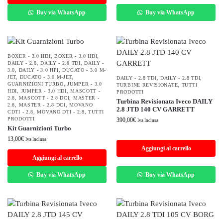
Buy via WhatsApp
Buy via WhatsApp
BOXER - 3.0 HDI
,
BOXER - 3.0 HDI
,
DAILY - 2.8
,
DAILY - 2.8 TDI
,
DAILY -
3.0
,
DAILY - 3.0 HPI
,
DUCATO - 3.0 M-
JET
,
DUCATO - 3.0 M-JET
,
DAILY - 2.8 TDI
,
DAILY - 2.8 TDI
,
GUARNIZIONI TURBO
,
JUMPER - 3.0
TURBINE REVISIONATE
,
TUTTI
HDI
,
JUMPER - 3.0 HDI
,
MASCOTT -
PRODOTTI
2.8
,
MASCOTT - 2.8 DCI
,
MASTER -
Turbina Revisionata Iveco DAILY
2.8
,
MASTER - 2.8 DCI
,
MOVANO
2.8 JTD 140 CV GARRETT
CDTI - 2.8
,
MOVANO DTI - 2.8
,
TUTTI
PRODOTTI
390,00
€
Iva Inclusa
Kit Guarnizioni Turbo
13,00
€
Iva Inclusa
Aggiungi al carrello
Aggiungi al carrello
Buy via WhatsApp
Buy via WhatsApp